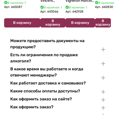
Vincent
Vigneron Marcel
Bourgogne La Fun en
Costa Blu
В наличии: 1
В наличии:
Bouzereau
Cabelier Cremant
Bulles Chardonnay et
Brut 750
Арт.
643087
Арт.
642830
В наличии: 1
В наличии: 1
Crémant de
du Jura
Pinor Noir Brut 750 мл
мл 11%
Арт.
643066
Арт.
642928
Bourgogne NV
Chardonnay 750
В
В
750 мл
мл
В корзину
В корзину
корзину
корзину
Можете предоставить документы на
продукцию?
Есть ли ограничения по продаже
алкоголя?
В какое время вы работаете и когда
отвечают менеджеры?
Как работает доставка и самовывоз?
Какие способы оплаты доступны?
Как оформить заказ на сайте?
Как оформить заказ?