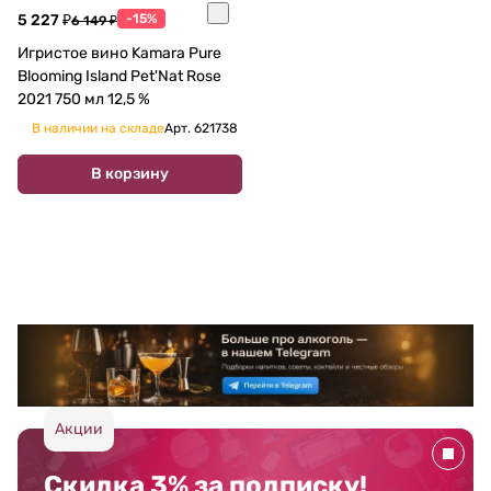
5 227 ₽
-15%
6 149 ₽
Игристое вино Kamara Pure
Blooming Island Pet'Nat Rose
2021 750 мл 12,5 %
В наличии на складе
Арт.
621738
В корзину
Акции
Скидка 3% за подписку!