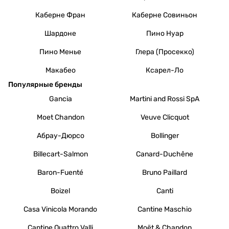
Каберне Фран
Каберне Совиньон
Шардоне
Пино Нуар
Пино Менье
Глера (Просекко)
Макабео
Ксарел-Ло
Популярные бренды
Gancia
Martini and Rossi SpA
Moet Chandon
Veuve Clicquot
Абрау-Дюрсо
Bollinger
Billecart-Salmon
Canard-Duchêne
Baron-Fuenté
Bruno Paillard
Boizel
Canti
Casa Vinicola Morando
Cantine Maschio
Cantine Quattro Valli
Moët & Chandon