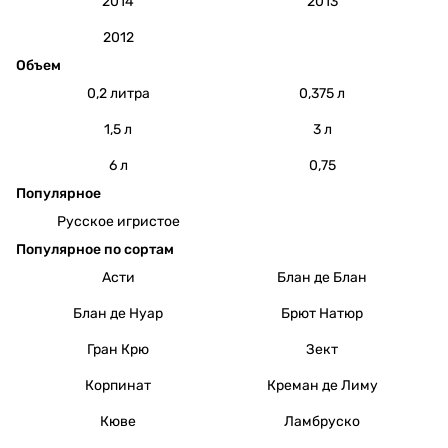
2014
2013
2012
Объем
0,2 литра
0,375 л
1,5 л
3 л
6 л
0,75
Популярное
Русское игристое
Популярное по сортам
Асти
Блан де Блан
Блан де Нуар
Брют Натюр
Гран Крю
Зект
Корпинат
Креман де Лиму
Кюве
Ламбруско