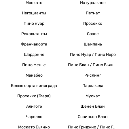
Москато
Натуральное
Негоцианты
Петнат
Пино нуар
Просекко
Рекольтанты
Соаве
Франчакорта
Шампань
Шардонне
Пино Нуар / Пино Неро
Пино Менье
Пино Блан / Пино Бьянко / Вайссер Бургундер
Макабео
Рислинг
Белые сорта винограда
Парельяда
Просекко (Глера)
Мускат
Алиготе
Шенен Блан
Чарелло
Совиньон Блан
Москато Бьянко
Пино Гриджио / Пино Гри