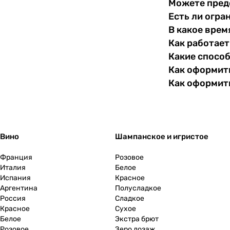
Можете пред
Есть ли огра
В какое врем
Как работает
Какие спосо
Как оформить
Как оформит
Вино
Шампанское и игристое
Франция
Розовое
Италия
Белое
Испания
Красное
Аргентина
Полусладкое
Россия
Сладкое
Красное
Сухое
Белое
Экстра брют
Розовое
Зеро дозаж