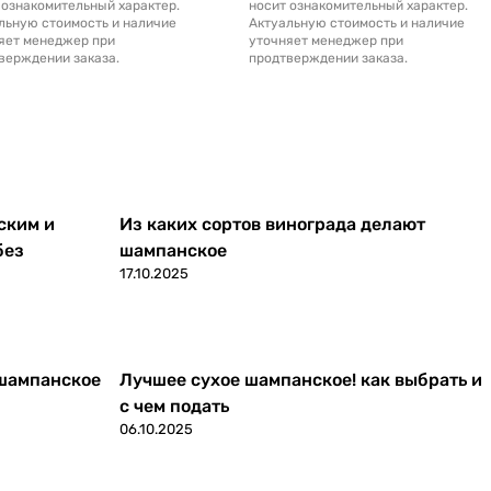
 ознакомительный характер.
носит ознакомительный характер.
льную стоимость и наличие
Актуальную стоимость и наличие
яет менеджер при
уточняет менеджер при
верждении заказа.
продтверждении заказа.
ским и
Из каких сортов винограда делают
без
шампанское
17.10.2025
 шампанское
Лучшее сухое шампанское! как выбрать и
с чем подать
06.10.2025