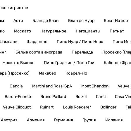
ское игристое
ам
Асти
Блан де Блан
Блан де Нуар
Брют Натюр
ко
Москато
Натуральное
Негоцианты
Петнат
Шампань
Шардонне
Пино Нуар / Пино Неро
Пино Ме
инг
Белые сорта винограда
Парельяда
Просекко (Гле
Москато Бьянко
Пино Гриджио / Пино Гри
Каберне Фра
лера (Просекко)
Макабео
Ксарел-Ло
ы
Gancia
Martini and Rossi SpA
Moet Chandon
Veuve 
Baron-Fuenté
Bruno Paillard
Boizel
Canti
Casa Vin
Veuve Clicquot
Ruinart
Louis Roederer
Bollinger
Tai
Австрия
Армения
Германия
Грузия
Испания