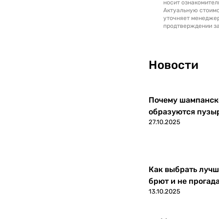
носит ознакомител
Актуальную стоимо
уточняет менедже
продтверждении за
Новости
Почему шампанско
образуются пузы
27.10.2025
Как выбрать лучш
брют и не прогад
13.10.2025