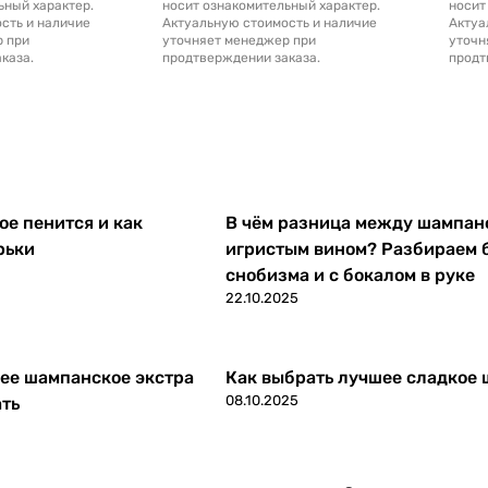
ьный характер.
носит ознакомительный характер.
носит
сть и наличие
Актуальную стоимость и наличие
Актуа
р при
уточняет менеджер при
уточн
каза.
продтверждении заказа.
продт
е пенится и как
В чём разница между шампан
рьки
игристым вином? Разбираем 
снобизма и с бокалом в руке
22.10.2025
ее шампанское экстра
Как выбрать лучшее сладкое
08.10.2025
ать