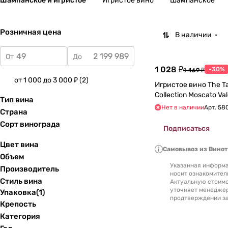
Шампанское и игристое
Игристое вино
Шампанское
Розничная цена
В наличии
От
До
1 028 ₽
-30%
1 469 ₽
от 1 000 до 3 000 ₽
(
2
)
Игристое вино The T
Тип вина
Нет в наличии
Арт.
58
Страна
Сорт винограда
Подписаться
Цвет вина
Самовывоз из Вино
Объем
Указанная информа
Производитель
носит ознакомител
Стиль вина
Актуальную стоимо
уточняет менедже
Упаковка
(
1
)
продтверждении за
Крепость
Категория