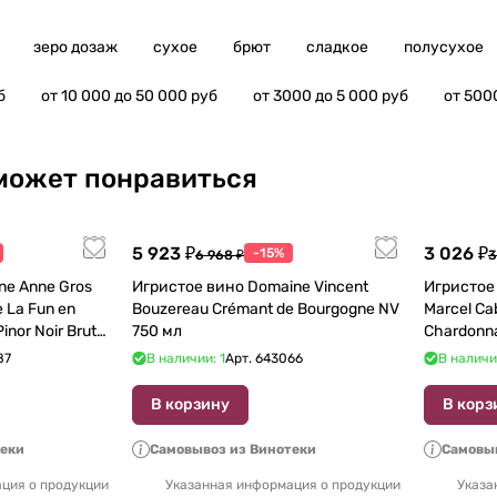
зеро дозаж
сухое
брют
сладкое
полусухое
б
от 10 000 до 50 000 руб
от 3000 до 5 000 руб
от 500
может понравиться
5 923 ₽
3 026 ₽
-15%
6 968 ₽
3
e Anne Gros
Игристое вино Domaine Vincent
Игристое 
 La Fun en
Bouzereau Crémant de Bourgogne NV
Marcel Ca
inor Noir Brut
750 мл
Chardonn
87
В наличии: 1
Арт.
643066
В наличи
В корзину
В корз
теки
Самовывоз из Винотеки
Самовыв
ция о продукции
Указанная информация о продукции
Указа