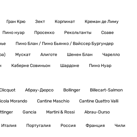
Гран Крю
Зект
Корпинат
Креман де Лиму
Пино нуар
Просекко
Рекольтанты
Соаве
нье
Пино Блан / Пино Бьянко / Вайссер Бургундер
ра)
Мускат
Алиготе
Шенен Блан
Чарелло
н
Каберне Совиньон
Шардоне
Пино Нуар
Clicquot
Абрау-Дюрсо
Bollinger
Billecart-Salmon
icola Morando
Cantine Maschio
Cantine Quattro Valli
ttinger
Gancia
Martini & Rossi
Abrau-Durso
Италия
Португалия
Россия
Франция
Чили