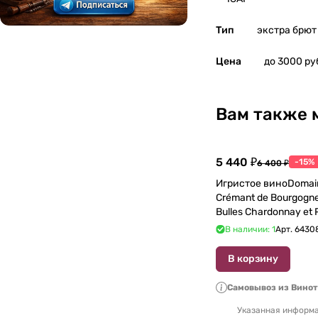
Тип
экстра брют
Цена
до 3000 ру
Вам также 
5 440 ₽
-15%
6 400 ₽
Игристое виноDomain
Crémant de Bourgogne
Bulles Chardonnay et P
750 мл
В наличии: 1
Арт.
6430
В корзину
Самовывоз из Вино
Указанная информа