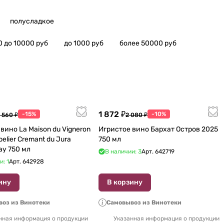
полусладкое
0 до 10000 руб
до 1000 руб
более 50000 руб
1 872 ₽
-15%
-10%
 560 ₽
2 080 ₽
вино La Maison du Vigneron
Игристое вино Бархат Остров 2025
belier Cremant du Jura
750 мл
ay 750 мл
В наличии: 3
Арт.
642719
и: 1
Арт.
642928
ину
В корзину
оз из Винотеки
Самовывоз из Винотеки
нная информация о продукции
Указанная информация о продукции