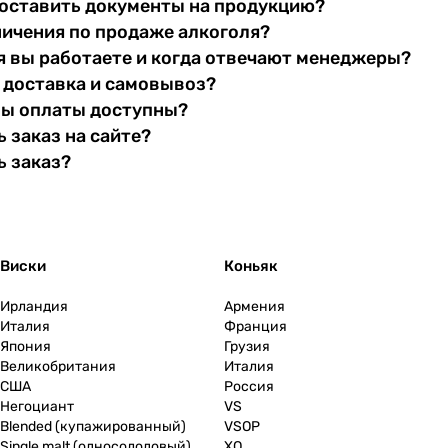
оставить документы на продукцию?
ничения по продаже алкоголя?
я вы работаете и когда отвечают менеджеры?
 доставка и самовывоз?
бы оплаты доступны?
 заказ на сайте?
ь заказ?
Виски
Коньяк
Ирландия
Армения
Италия
Франция
Япония
Грузия
Великобритания
Италия
США
Россия
Негоциант
VS
Blended (купажированный)
VSOP
Single malt (односолодовый)
XO