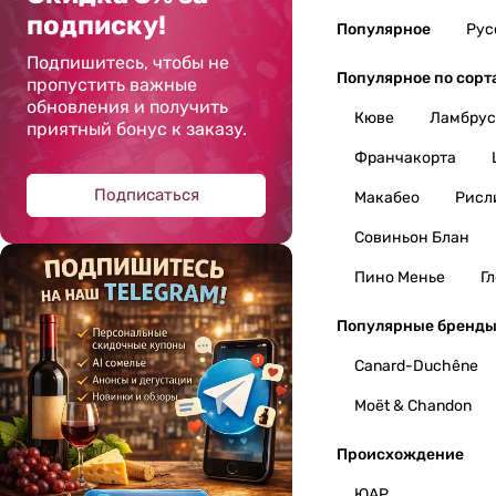
подписку!
Популярное
Рус
Подпишитесь, чтобы не
Популярное по сорт
пропустить важные
обновления и получить
Кюве
Ламбрус
приятный бонус к заказу.
Франчакорта
Подписаться
Макабео
Рисл
Совиньон Блан
Пино Менье
Г
Популярные бренд
Canard-Duchêne
Moët & Chandon
Происхождение
ЮАР