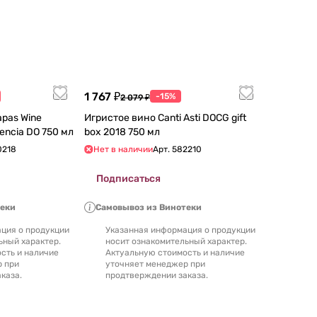
1 767 ₽
-15%
2 079 ₽
apas Wine
Игристое вино Canti Asti DOCG gift
Collection Moscato Valencia DO 750 мл
box 2018 750 мл
0218
Нет в наличии
Арт.
582210
Подписаться
теки
Самовывоз из Винотеки
ция о продукции
Указанная информация о продукции
ьный характер.
носит ознакомительный характер.
сть и наличие
Актуальную стоимость и наличие
р при
уточняет менеджер при
каза.
продтверждении заказа.