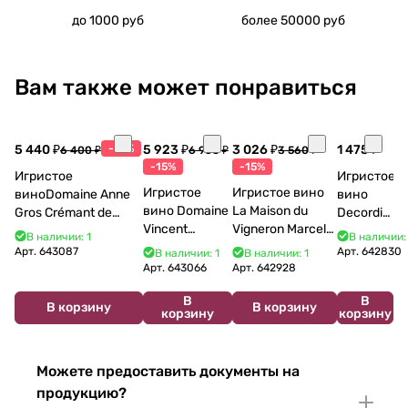
до 1000 руб
более 50000 руб
Вам также может понравиться
5 440 ₽
-15%
5 923 ₽
3 026 ₽
1 475 ₽
6 400 ₽
6 968 ₽
3 560 ₽
-15%
-15%
Игристое
Игристое
Игристое
Игристое вино
виноDomaine Anne
вино
вино Domaine
La Maison du
Gros Crémant de
Decordi
Vincent
Vigneron Marcel
Bourgogne La Fun en
Costa Blu
В наличии: 1
В наличии:
Bouzereau
Cabelier Cremant
Bulles Chardonnay et
Brut 750
Арт.
643087
Арт.
642830
В наличии: 1
В наличии: 1
Crémant de
du Jura
Pinor Noir Brut 750 мл
мл 11%
Арт.
643066
Арт.
642928
Bourgogne NV
Chardonnay 750
В
В
750 мл
мл
В корзину
В корзину
корзину
корзину
Можете предоставить документы на
продукцию?