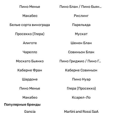
Пино Менье
Пино Блан / Пино Бьянко / Вайссер Бургундер
Макабео
Рислинг
Белые сорта винограда
Парельяда
Просекко (Глера)
Мускат
Алиготе
Шенен Блан
Чарелло
Совиньон Блан
Москато Бьянко
Пино Гриджио / Пино Гри
Каберне Фран
Каберне Совиньон
Шардоне
Пино Нуар
Пино Менье
Глера (Просекко)
Макабео
Ксарел-Ло
Популярные бренды
Gancia
Martini and Rossi SpA