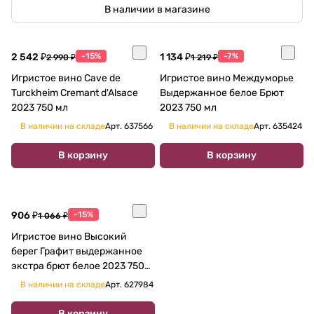
В наличии в магазине
2 542 ₽
-15%
1 134 ₽
-7%
2 990 ₽
1 219 ₽
Игристое вино Cave de
Игристое вино Междуморье
Turckheim Cremant d'Alsace
Выдержанное белое Брют
2023 750 мл
2023 750 мл
В наличии на складе
Арт.
637566
В наличии на складе
Арт.
635424
В корзину
В корзину
906 ₽
-15%
1 066 ₽
Игристое вино Высокий
берег Графит выдержанное
экстра брют белое 2023 750
мл
В наличии на складе
Арт.
627984
В корзину