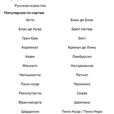
Русское игристое
Популярное по сортам
Асти
Блан де Блан
Блан де Нуар
Брют Натюр
Гран Крю
Зект
Корпинат
Креман де Лиму
Кюве
Ламбруско
Москато
Натуральное
Негоцианты
Петнат
Пино нуар
Просекко
Рекольтанты
Соаве
Франчакорта
Шампань
Шардонне
Пино Нуар / Пино Неро