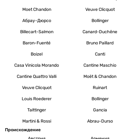
Moet Chandon
Veuve Clicquot
Абрау-Дюрсо
Bollinger
Billecart-Salmon
Canard-Duchêne
Baron-Fuenté
Bruno Paillard
Boizel
Canti
Casa Vinicola Morando
Cantine Maschio
Cantine Quattro Valli
Moët & Chandon
Veuve Clicquot
Ruinart
Louis Roederer
Bollinger
Taittinger
Gancia
Martini & Rossi
Abrau-Durso
Происхождение
Австрия
Армения