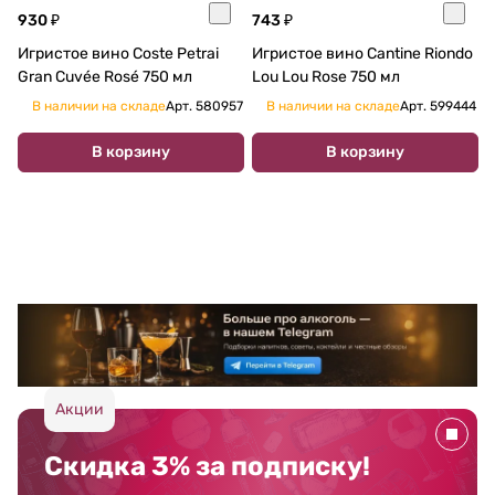
930 ₽
743 ₽
Игристое вино Coste Petrai
Игристое вино Cantine Riondo
Gran Cuvée Rosé 750 мл
Lou Lou Rose 750 мл
В наличии на складе
Арт.
580957
В наличии на складе
Арт.
599444
В корзину
В корзину
Акции
Скидка 3% за подписку!