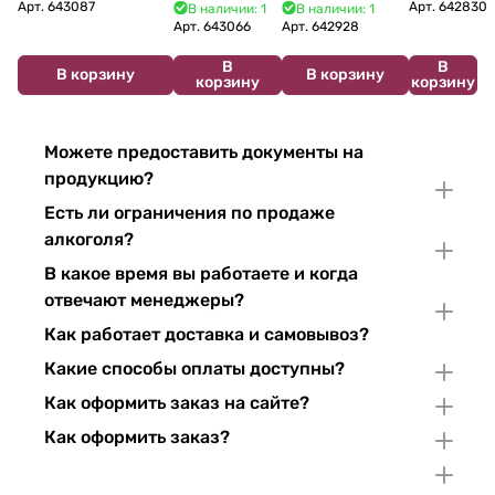
Bouzereau
Cabelier Cremant
Bulles Chardonnay et
Brut 750
Арт.
643087
Арт.
642830
В наличии: 1
В наличии: 1
Crémant de
du Jura
Pinor Noir Brut 750 мл
мл 11%
Арт.
643066
Арт.
642928
Bourgogne NV
Chardonnay 750
В
В
750 мл
мл
В корзину
В корзину
корзину
корзину
Можете предоставить документы на
продукцию?
Есть ли ограничения по продаже
алкоголя?
В какое время вы работаете и когда
отвечают менеджеры?
Как работает доставка и самовывоз?
Какие способы оплаты доступны?
Как оформить заказ на сайте?
Как оформить заказ?