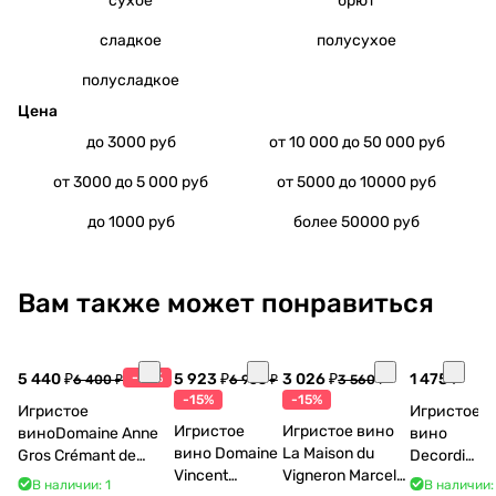
сухое
брют
сладкое
полусухое
полусладкое
Цена
до 3000 руб
от 10 000 до 50 000 руб
от 3000 до 5 000 руб
от 5000 до 10000 руб
до 1000 руб
более 50000 руб
Вам также может понравиться
5 440 ₽
-15%
5 923 ₽
3 026 ₽
1 475 ₽
6 400 ₽
6 968 ₽
3 560 ₽
-15%
-15%
Игристое
Игристое
Игристое
Игристое вино
виноDomaine Anne
вино
вино Domaine
La Maison du
Gros Crémant de
Decordi
Vincent
Vigneron Marcel
Bourgogne La Fun en
Costa Blu
В наличии: 1
В наличии: