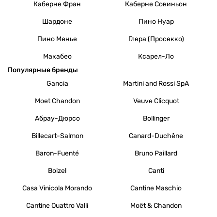
Каберне Фран
Каберне Совиньон
Шардоне
Пино Нуар
Пино Менье
Глера (Просекко)
Макабео
Ксарел-Ло
Популярные бренды
Gancia
Martini and Rossi SpA
Moet Chandon
Veuve Clicquot
Абрау-Дюрсо
Bollinger
Billecart-Salmon
Canard-Duchêne
Baron-Fuenté
Bruno Paillard
Boizel
Canti
Casa Vinicola Morando
Cantine Maschio
Cantine Quattro Valli
Moët & Chandon