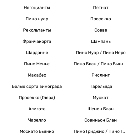
Негоцианты
Петнат
Пино нуар
Просекко
Рекольтанты
Соаве
Франчакорта
Шампань
Шардонне
Пино Нуар / Пино Неро
Пино Менье
Пино Блан / Пино Бьянко / Вайссер Бургундер
Макабео
Рислинг
Белые сорта винограда
Парельяда
Просекко (Глера)
Мускат
Алиготе
Шенен Блан
Чарелло
Совиньон Блан
Москато Бьянко
Пино Гриджио / Пино Гри