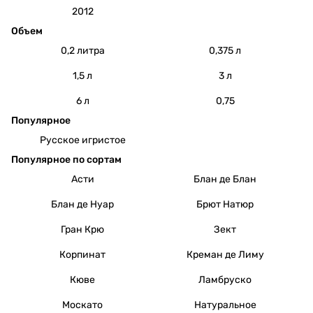
2012
Объем
0,2 литра
0,375 л
1,5 л
3 л
6 л
0,75
Популярное
Русское игристое
Популярное по сортам
Асти
Блан де Блан
Блан де Нуар
Брют Натюр
Гран Крю
Зект
Корпинат
Креман де Лиму
Кюве
Ламбруско
Москато
Натуральное