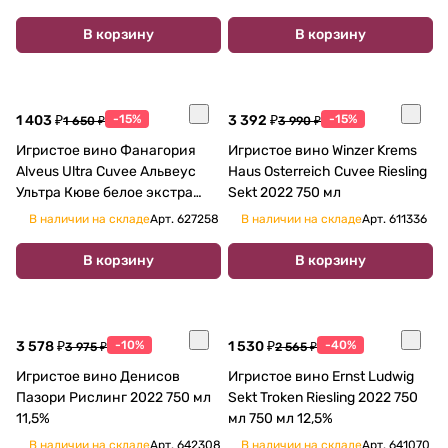
В корзину
В корзину
1 403 ₽
-15%
3 392 ₽
-15%
1 650 ₽
3 990 ₽
Игристое вино Фанагория
Игристое вино Winzer Krems
Alveus Ultra Cuvee Альвеус
Haus Osterreich Cuvee Riesling
Ультра Кюве белое экстра
Sekt 2022 750 мл
брют 2022 750 мл 12%
В наличии на складе
Арт.
627258
В наличии на складе
Арт.
611336
В корзину
В корзину
3 578 ₽
-10%
1 530 ₽
-40%
3 975 ₽
2 565 ₽
Игристое вино Денисов
Игристое вино Ernst Ludwig
Пазори Рислинг 2022 750 мл
Sekt Troken Riesling 2022 750
11,5%
мл 750 мл 12,5%
В наличии на складе
Арт.
642308
В наличии на складе
Арт.
641070