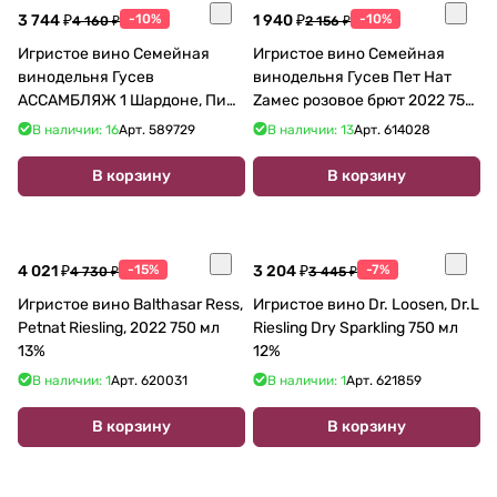
3 744 ₽
-10%
1 940 ₽
-10%
4 160 ₽
2 156 ₽
Игристое вино Семейная
Игристое вино Семейная
винодельня Гусев
винодельня Гусев Пет Нат
АССАМБЛЯЖ 1 Шардоне, Пино
Zамес розовое брют 2022 750
Нуар Рислинг 2022 750 мл
мл 11 %
В наличии: 16
Арт.
589729
В наличии: 13
Арт.
614028
В корзину
В корзину
4 021 ₽
-15%
3 204 ₽
-7%
4 730 ₽
3 445 ₽
Игристое вино Balthasar Ress,
Игристое вино Dr. Loosen, Dr.L
Petnat Riesling, 2022 750 мл
Riesling Dry Sparkling 750 мл
13%
12%
В наличии: 1
Арт.
620031
В наличии: 1
Арт.
621859
В корзину
В корзину