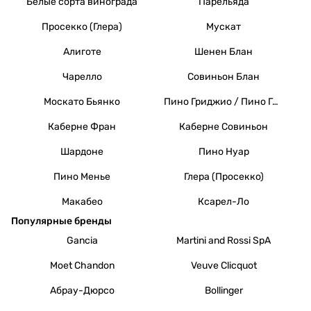
Белые сорта винограда
Парельяда
Просекко (Глера)
Мускат
Алиготе
Шенен Блан
Чарелло
Совиньон Блан
Москато Бьянко
Пино Гриджио / Пино Гри
Каберне Фран
Каберне Совиньон
Шардоне
Пино Нуар
Пино Менье
Глера (Просекко)
Макабео
Ксарел-Ло
Популярные бренды
Gancia
Martini and Rossi SpA
Moet Chandon
Veuve Clicquot
Абрау-Дюрсо
Bollinger