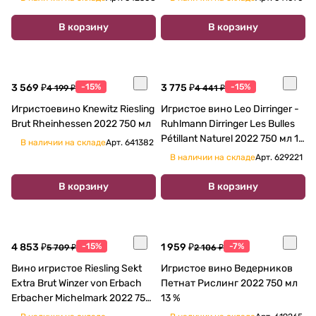
В корзину
В корзину
3 569 ₽
-15%
3 775 ₽
-15%
4 199 ₽
4 441 ₽
Игристоевино Knewitz Riesling
Игристое вино Leo Dirringer -
Brut Rheinhessen 2022 750 мл
Ruhlmann Dirringer Les Bulles
Pétillant Naturel 2022 750 мл 12
В наличии на складе
Арт.
641382
%
В наличии на складе
Арт.
629221
В корзину
В корзину
4 853 ₽
-15%
1 959 ₽
-7%
5 709 ₽
2 106 ₽
Вино игристое Riesling Sekt
Игристое вино Ведерников
Extra Brut Winzer von Erbach
Петнат Рислинг 2022 750 мл
Erbacher Michelmark 2022 750
13 %
мл 11,5%