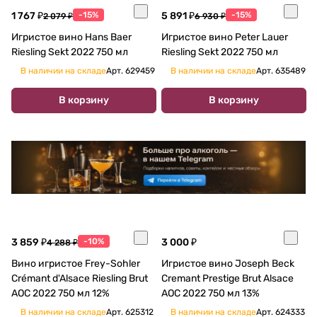
1 767 ₽
-15%
5 891 ₽
-15%
2 079 ₽
6 930 ₽
Игристое вино Hans Baer
Игристое вино Peter Lauer
Riesling Sekt 2022 750 мл
Riesling Sekt 2022 750 мл
В наличии на складе
Арт.
629459
В наличии на складе
Арт.
635489
В корзину
В корзину
3 859 ₽
-10%
3 000 ₽
4 288 ₽
Вино игристое Frey-Sohler
Игристое вино Joseph Beck
Crémant d'Alsace Riesling Brut
Cremant Prestige Brut Alsace
AOC 2022 750 мл 12%
AOC 2022 750 мл 13%
В наличии на складе
Арт.
625312
В наличии на складе
Арт.
624333