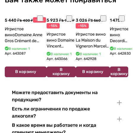
5 440 ₽
-15%
5 923 ₽
3 026 ₽
1 475 ₽
6 400 ₽
6 968 ₽
3 560 ₽
-15%
-15%
Игристое
Игристое
Игристое
Игристое вино
виноDomaine Anne
вино
вино Domaine
La Maison du
Gros Crémant de
Decordi
Vincent
Vigneron Marcel
Bourgogne La Fun en
Costa Blu
В наличии: 1
В наличии:
Bouzereau
Cabelier Cremant
Bulles Chardonnay et
Brut 750
Арт.
643087
Арт.
642830
В наличии: 1
В наличии: 1
Crémant de
du Jura
Pinor Noir Brut 750 мл
мл 11%
Арт.
643066
Арт.
642928
Bourgogne NV
Chardonnay 750
В
В
750 мл
мл
В корзину
В корзину
корзину
корзину
Можете предоставить документы на
продукцию?
Есть ли ограничения по продаже
алкоголя?
В какое время вы работаете и когда
отвечают менеджеры?