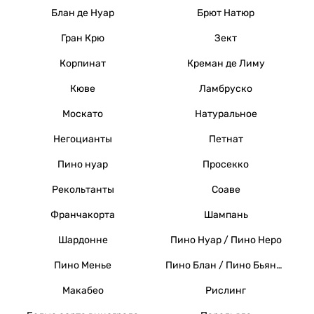
Блан де Нуар
Брют Натюр
Гран Крю
Зект
Корпинат
Креман де Лиму
Кюве
Ламбруско
Москато
Натуральное
Негоцианты
Петнат
Пино нуар
Просекко
Рекольтанты
Соаве
Франчакорта
Шампань
Шардонне
Пино Нуар / Пино Неро
Пино Менье
Пино Блан / Пино Бьянко / Вайссер Бургундер
Макабео
Рислинг