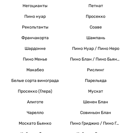
Негоцианты
Петнат
Пино нуар
Просекко
Рекольтанты
Соаве
Франчакорта
Шампань
Шардонне
Пино Нуар / Пино Неро
Пино Менье
Пино Блан / Пино Бьянко / Вайссер Бургундер
Макабео
Рислинг
Белые сорта винограда
Парельяда
Просекко (Глера)
Мускат
Алиготе
Шенен Блан
Чарелло
Совиньон Блан
Москато Бьянко
Пино Гриджио / Пино Гри