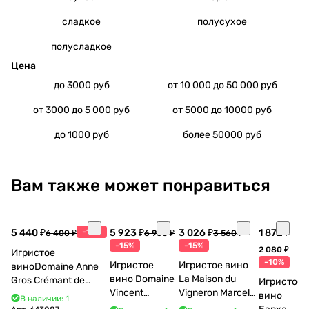
сладкое
полусухое
полусладкое
Цена
до 3000 руб
от 10 000 до 50 000 руб
от 3000 до 5 000 руб
от 5000 до 10000 руб
до 1000 руб
более 50000 руб
Вам также может понравиться
5 440 ₽
-15%
5 923 ₽
3 026 ₽
1 872 ₽
6 400 ₽
6 968 ₽
3 560 ₽
-15%
-15%
2 080 ₽
Игристое
-10%
Игристое
Игристое вино
виноDomaine Anne
вино Domaine
La Maison du
Gros Crémant de
Игристое
Vincent
Vigneron Marcel
Bourgogne La Fun en
вино
В наличии: 1
Bouzereau
Cabelier Cremant
Bulles Chardonnay et