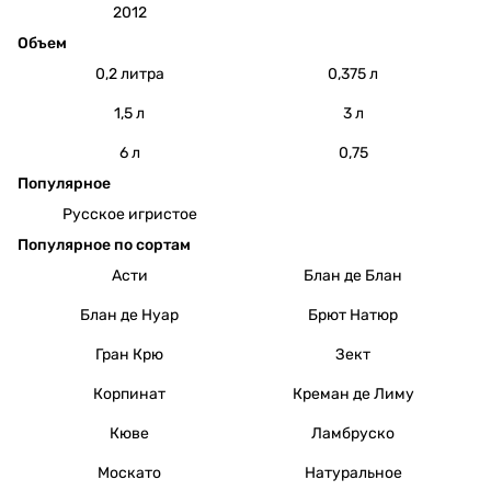
2012
Объем
0,2 литра
0,375 л
1,5 л
3 л
6 л
0,75
Популярное
Русское игристое
Популярное по сортам
Асти
Блан де Блан
Блан де Нуар
Брют Натюр
Гран Крю
Зект
Корпинат
Креман де Лиму
Кюве
Ламбруско
Москато
Натуральное