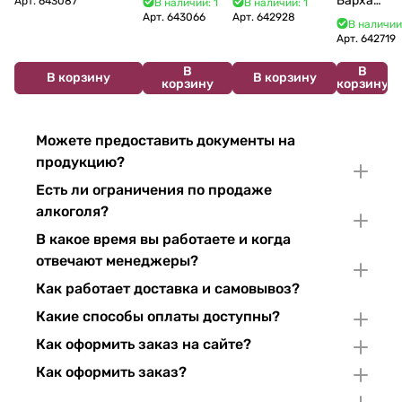
Бархат
Арт.
643087
В наличии: 1
В наличии: 1
Crémant de
du Jura
Pinor Noir Brut 750 мл
Арт.
643066
Арт.
642928
Остров
В наличии
Bourgogne NV
Chardonnay 750
2025
Арт.
642719
750 мл
мл
750 мл
В
В
В корзину
В корзину
корзину
корзину
Можете предоставить документы на
продукцию?
Есть ли ограничения по продаже
алкоголя?
В какое время вы работаете и когда
отвечают менеджеры?
Как работает доставка и самовывоз?
Какие способы оплаты доступны?
Как оформить заказ на сайте?
Как оформить заказ?