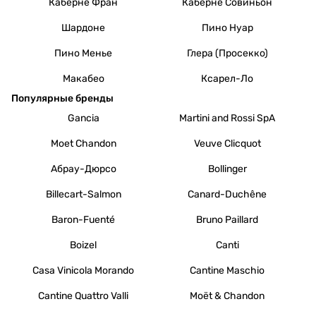
Каберне Фран
Каберне Совиньон
Шардоне
Пино Нуар
Пино Менье
Глера (Просекко)
Макабео
Ксарел-Ло
Популярные бренды
Gancia
Martini and Rossi SpA
Moet Chandon
Veuve Clicquot
Абрау-Дюрсо
Bollinger
Billecart-Salmon
Canard-Duchêne
Baron-Fuenté
Bruno Paillard
Boizel
Canti
Casa Vinicola Morando
Cantine Maschio
Cantine Quattro Valli
Moët & Chandon