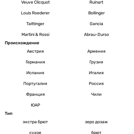
Veuve Clicquot
Ruinart
Louis Roederer
Bollinger
Taittinger
Gancia
Martini & Rossi
Abrau-Durso
Происхождение
Австрия
Армения
Германия
Грузия
Испания
Италия
Португалия
Россия
Франция
Чили
ЮАР
Тип
экстра брют
зеро дозаж
сухое
брют