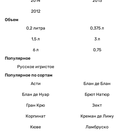
2014
2013
2012
Объем
0,2 литра
0,375 л
1,5 л
3 л
6 л
0,75
Популярное
Русское игристое
Популярное по сортам
Асти
Блан де Блан
Блан де Нуар
Брют Натюр
Гран Крю
Зект
Корпинат
Креман де Лиму
Кюве
Ламбруско