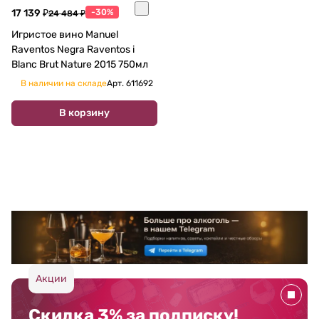
17 139 ₽
-30%
24 484 ₽
Игристое вино Manuel
Raventos Negra Raventos i
Blanc Brut Nature 2015 750мл
В наличии на складе
Арт.
611692
В корзину
Акции
Скидка 3% за подписку!