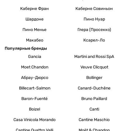
Каберне Фран
Каберне Совиньон
Шардоне
Пино Нуар
Пино Менье
Глера (Просекко)
Макабео
Ксарел-Ло
Популярные бренды
Gancia
Martini and Rossi SpA
Moet Chandon
Veuve Clicquot
Абрау-Дюрсо
Bollinger
Billecart-Salmon
Canard-Duchêne
Baron-Fuenté
Bruno Paillard
Boizel
Canti
Casa Vinicola Morando
Cantine Maschio
Cantine Quattro Valli
Moët & Chandon