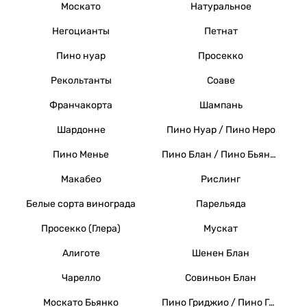
Москато
Натуральное
Негоцианты
Петнат
Пино нуар
Просекко
Рекольтанты
Соаве
Франчакорта
Шампань
Шардонне
Пино Нуар / Пино Неро
Пино Менье
Пино Блан / Пино Бьянко / Вайссер Бургундер
Макабео
Рислинг
Белые сорта винограда
Парельяда
Просекко (Глера)
Мускат
Алиготе
Шенен Блан
Чарелло
Совиньон Блан
Москато Бьянко
Пино Гриджио / Пино Гри