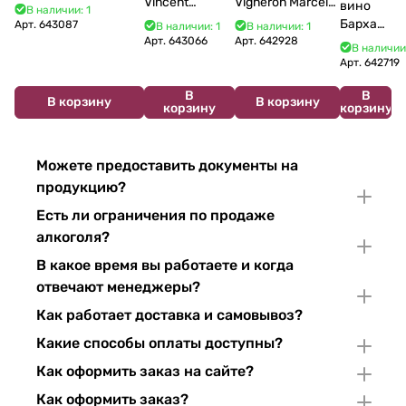
Vincent
Vigneron Marcel
Bourgogne La Fun en
вино
В наличии: 1
Bouzereau
Cabelier Cremant
Bulles Chardonnay et
Бархат
Арт.
643087
В наличии: 1
В наличии: 1
Crémant de
du Jura
Pinor Noir Brut 750 мл
Арт.
643066
Арт.
642928
Остров
В наличии
Bourgogne NV
Chardonnay 750
2025
Арт.
642719
750 мл
мл
750 мл
В
В
В корзину
В корзину
корзину
корзину
Можете предоставить документы на
продукцию?
Есть ли ограничения по продаже
алкоголя?
В какое время вы работаете и когда
отвечают менеджеры?
Как работает доставка и самовывоз?
Какие способы оплаты доступны?
Как оформить заказ на сайте?
Как оформить заказ?