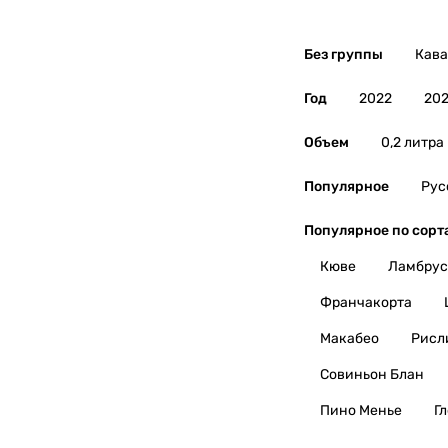
Без группы
Кава
Год
2022
202
Объем
0,2 литра
Популярное
Рус
Популярное по сорт
Кюве
Ламбрус
Франчакорта
Макабео
Рисл
Совиньон Блан
Пино Менье
Г