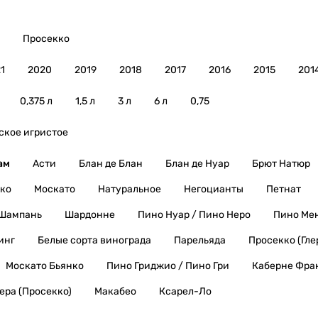
Просекко
1
2020
2019
2018
2017
2016
2015
201
0,375 л
1,5 л
3 л
6 л
0,75
ское игристое
ам
Асти
Блан де Блан
Блан де Нуар
Брют Натюр
ко
Москато
Натуральное
Негоцианты
Петнат
Шампань
Шардонне
Пино Нуар / Пино Неро
Пино Ме
инг
Белые сорта винограда
Парельяда
Просекко (Гле
Москато Бьянко
Пино Гриджио / Пино Гри
Каберне Фра
лера (Просекко)
Макабео
Ксарел-Ло