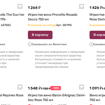
1 264 ₽
1 426 ₽
1 
uv'nor
Игристое вино Provetto Rosado
Игристое вино Comte
Rose Sparkling 750 мл 11%
Secco 750 мл
.
637582
В наличии на складе
Арт.
581195
В наличии 
В корзину
В корз
теки
Самовывоз из Винотеки
Самовыв
ция о продукции
Указанная информация о продукции
Указа
ьный характер.
носит ознакомительный характер.
носит
сть и наличие
Актуальную стоимость и наличие
Актуа
р при
уточняет менеджер при
уточн
каза.
продтверждении заказа.
продт
1 548 ₽
1 091 ₽
-10%
1 720 ₽
1 
Игристое вино Baron d'Arignac Demi-
Вино игристое Duet Sec
Sec Rose 750 мл
750 мл