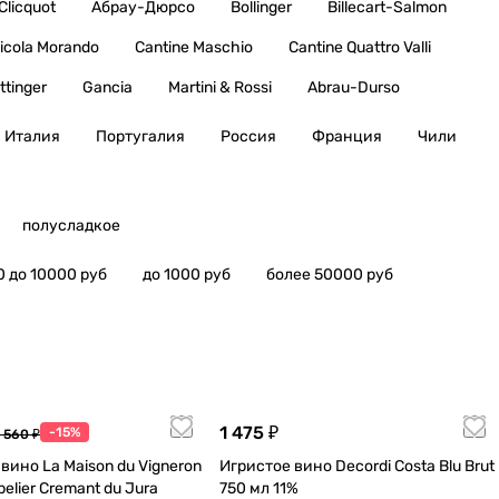
Clicquot
Абрау-Дюрсо
Bollinger
Billecart-Salmon
icola Morando
Cantine Maschio
Cantine Quattro Valli
ttinger
Gancia
Martini & Rossi
Abrau-Durso
Италия
Португалия
Россия
Франция
Чили
полусладкое
0 до 10000 руб
до 1000 руб
более 50000 руб
1 475 ₽
-15%
 560 ₽
вино La Maison du Vigneron
Игристое вино Decordi Costa Blu Brut
belier Cremant du Jura
750 мл 11%