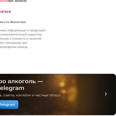
личии
Арт.
605836
саться
оз из Винотеки
нная информация о продукции
 ознакомительный характер.
льную стоимость и наличие
яет менеджер при
верждении заказа.