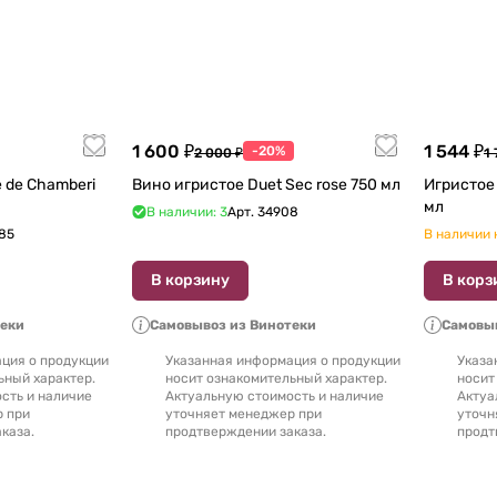
1 600 ₽
1 544 ₽
-20%
2 000 ₽
1 
 de Chamberi
Вино игристое Duet Sec rose 750 мл
Игристое в
мл
В наличии: 3
Арт.
34908
85
В наличии 
В корзину
В корз
теки
Самовывоз из Винотеки
Самовыв
ция о продукции
Указанная информация о продукции
Указа
ьный характер.
носит ознакомительный характер.
носит
сть и наличие
Актуальную стоимость и наличие
Актуа
р при
уточняет менеджер при
уточн
каза.
продтверждении заказа.
продт