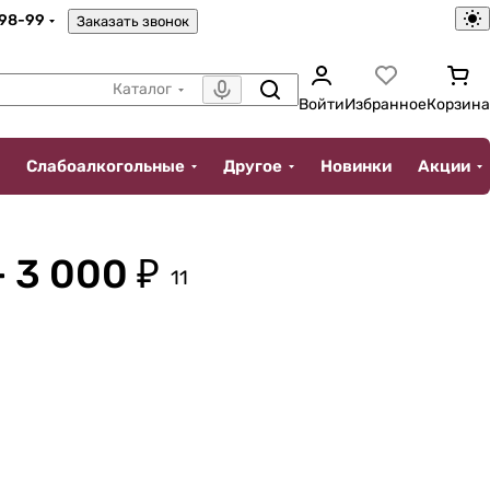
-98-99
Заказать звонок
Каталог
Войти
Избранное
Корзина
Слабоалкогольные
Другое
Новинки
Акции
 3 000 ₽
11