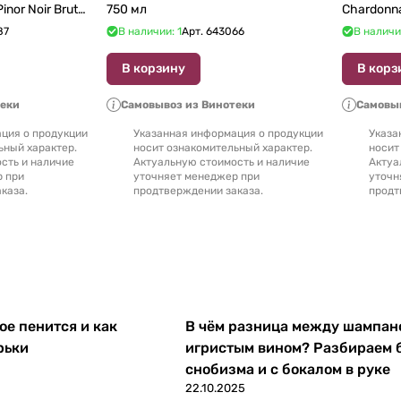
inor Noir Brut
750 мл
Chardonn
87
В наличии: 1
Арт.
643066
В наличи
В корзину
В корз
теки
Самовывоз из Винотеки
Самовыв
ция о продукции
Указанная информация о продукции
Указа
ьный характер.
носит ознакомительный характер.
носит
сть и наличие
Актуальную стоимость и наличие
Актуа
р при
уточняет менеджер при
уточн
каза.
продтверждении заказа.
продт
е пенится и как
В чём разница между шампан
рьки
игристым вином? Разбираем 
снобизма и с бокалом в руке
22.10.2025