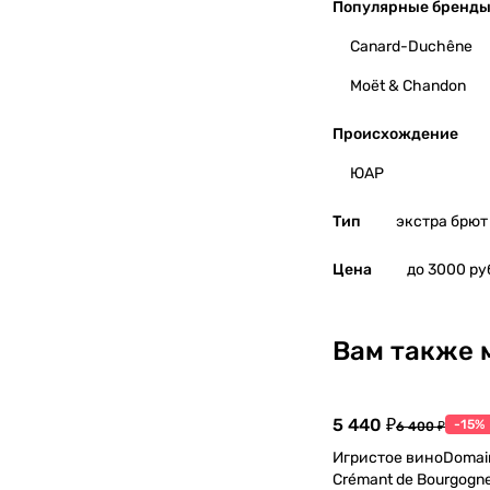
Популярные бренд
Canard-Duchêne
Moët & Chandon
Происхождение
ЮАР
Тип
экстра брют
Цена
до 3000 ру
Вам также 
5 440 ₽
-15%
6 400 ₽
Игристое виноDomain
Crémant de Bourgogne