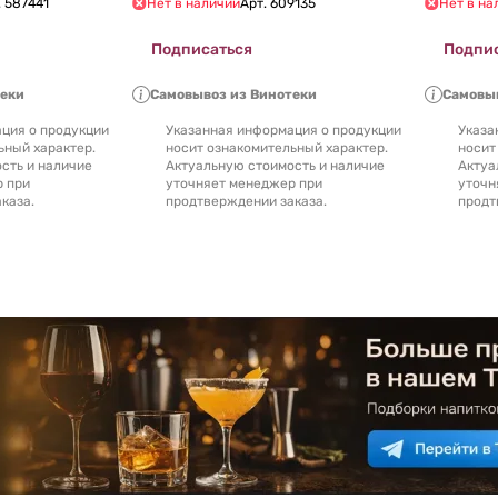
.
587441
Нет в наличии
Арт.
609135
Нет в на
Подписаться
Подпи
теки
Самовывоз из Винотеки
Самовыв
ция о продукции
Указанная информация о продукции
Указа
ьный характер.
носит ознакомительный характер.
носит
сть и наличие
Актуальную стоимость и наличие
Актуа
р при
уточняет менеджер при
уточн
каза.
продтверждении заказа.
продт