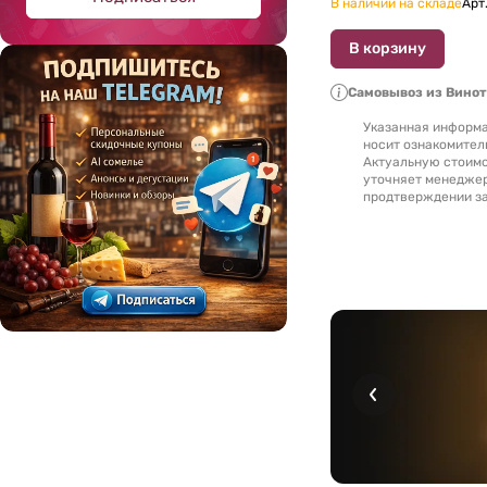
В наличии на складе
Арт
В корзину
Самовывоз из Вино
Указанная информа
носит ознакомител
Актуальную стоимо
уточняет менедже
продтверждении за