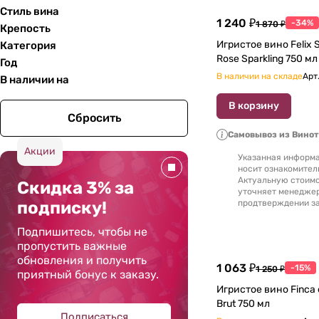
Стиль вина
1 240 ₽
-34%
1 870 ₽
Крепость
Игристое вино Felix Solis The G
Категория
Год
В наличии на складе
Арт
В наличии на
В корзину
Сбросить
Самовывоз из Вино
Акции
Указанная информа
носит ознакомител
Актуальную стоимо
Скидка 3% за
уточняет менедже
подписку!
продтверждении за
Подпишитесь, чтобы не
пропустить важные
обновления и получить
1 063 ₽
-15%
1 250 ₽
приятный бонус к заказу.
Игристое вино Finca el Rejoneo Rose
Brut 750 мл
Подписаться