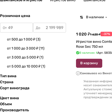
Шампанское и игристое
Игристое вино
Шампанское
Розничная цена
В наличии
От
До
1 020 ₽
-37%
1 620 ₽
от 500 до 1 000 ₽
(
3
)
Игристое вино Comte
Rose Sec 750 мл
от 1 000 до 3 000 ₽
(
11
)
В наличии: 4
Арт.
5835
от 3 000 до 5 000 ₽
(
1
)
В корзину
от 5 000 до 10 000 ₽
(
1
)
Самовывоз из Вино
Тип вина
Указанная информа
Страна
носит ознакомител
Сорт винограда
Актуальную стоимо
уточняет менедже
продтверждении за
Цвет вина
Объем
Производитель