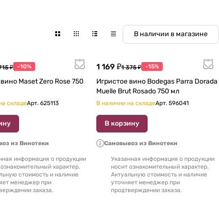
В наличии в магазине
1 169 ₽
-10%
-15%
715 ₽
1 375 ₽
ино Maset Zero Rose 750
Игристое вино Bodegas Parra Dorada
Muelle Brut Rosado 750 мл
на складе
Арт.
625113
В наличии на складе
Арт.
596041
ину
В корзину
оз из Винотеки
Самовывоз из Винотеки
нная информация о продукции
Указанная информация о продукции
 ознакомительный характер.
носит ознакомительный характер.
льную стоимость и наличие
Актуальную стоимость и наличие
яет менеджер при
уточняет менеджер при
верждении заказа.
продтверждении заказа.