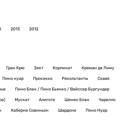
4
2013
2012
Гран Крю
Зект
Корпинат
Креман де Лиму
Пино нуар
Просекко
Рекольтанты
Соаве
нье
Пино Блан / Пино Бьянко / Вайссер Бургундер
ра)
Мускат
Алиготе
Шенен Блан
Чарелло
н
Каберне Совиньон
Шардоне
Пино Нуар