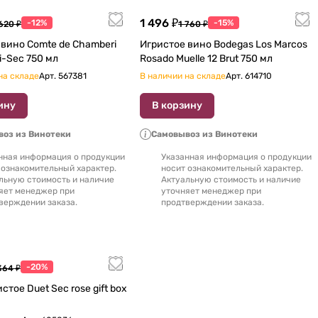
1 496 ₽
-12%
-15%
620 ₽
1 760 ₽
 de Chamberi
Игристое вино Bodegas Los Marcos
Rose Demi-Sec 750 мл
Rosado Muelle 12 Brut 750 мл
на складе
Арт.
567381
В наличии на складе
Арт.
614710
ину
В корзину
оз из Винотеки
Самовывоз из Винотеки
нная информация о продукции
Указанная информация о продукции
 ознакомительный характер.
носит ознакомительный характер.
льную стоимость и наличие
Актуальную стоимость и наличие
яет менеджер при
уточняет менеджер при
верждении заказа.
продтверждении заказа.
-20%
364 ₽
 rose gift box