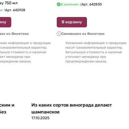
ay 750 мл
В наличии: 6
Арт.
642830
и: 1
Арт.
642928
ину
В корзину
оз из Винотеки
Самовывоз из Винотеки
нная информация о продукции
Указанная информация о продукции
 ознакомительный характер.
носит ознакомительный характер.
льную стоимость и наличие
Актуальную стоимость и наличие
яет менеджер при
уточняет менеджер при
верждении заказа.
продтверждении заказа.
ским и
Из каких сортов винограда делают
без
шампанское
17.10.2025