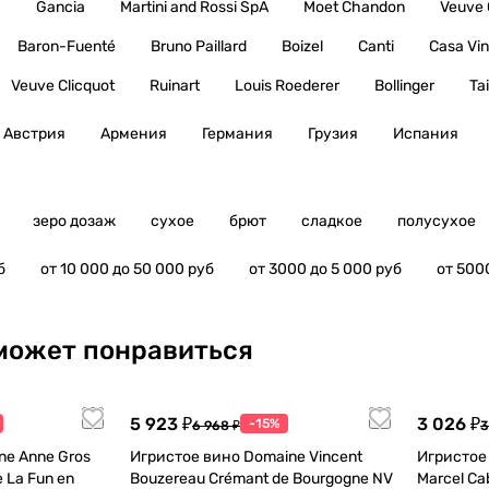
ы
Gancia
Martini and Rossi SpA
Moet Chandon
Veuve 
Baron-Fuenté
Bruno Paillard
Boizel
Canti
Casa Vin
Veuve Clicquot
Ruinart
Louis Roederer
Bollinger
Tai
Австрия
Армения
Германия
Грузия
Испания
зеро дозаж
сухое
брют
сладкое
полусухое
б
от 10 000 до 50 000 руб
от 3000 до 5 000 руб
от 500
может понравиться
5 923 ₽
3 026 ₽
-15%
6 968 ₽
3
e Anne Gros
Игристое вино Domaine Vincent
Игристое 
 La Fun en
Bouzereau Crémant de Bourgogne NV
Marcel Ca