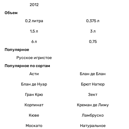
2012
Объем
0,2 литра
0,375 л
1,5 л
3 л
6 л
0,75
Популярное
Русское игристое
Популярное по сортам
Асти
Блан де Блан
Блан де Нуар
Брют Натюр
Гран Крю
Зект
Корпинат
Креман де Лиму
Кюве
Ламбруско
Москато
Натуральное