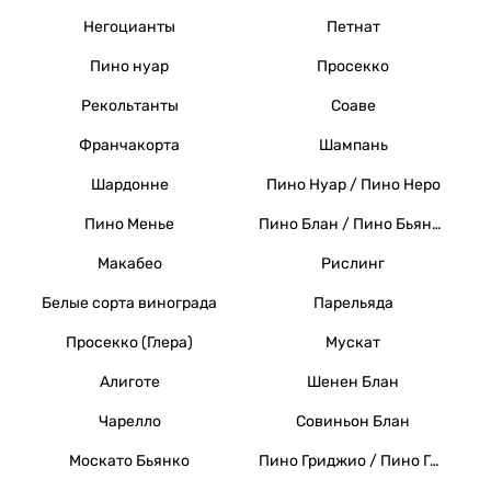
Негоцианты
Петнат
Пино нуар
Просекко
Рекольтанты
Соаве
Франчакорта
Шампань
Шардонне
Пино Нуар / Пино Неро
Пино Менье
Пино Блан / Пино Бьянко / Вайссер Бургундер
Макабео
Рислинг
Белые сорта винограда
Парельяда
Просекко (Глера)
Мускат
Алиготе
Шенен Блан
Чарелло
Совиньон Блан
Москато Бьянко
Пино Гриджио / Пино Гри