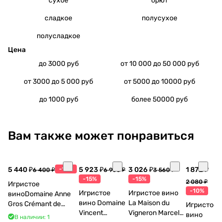
сухое
брют
сладкое
полусухое
полусладкое
Цена
до 3000 руб
от 10 000 до 50 000 руб
от 3000 до 5 000 руб
от 5000 до 10000 руб
до 1000 руб
более 50000 руб
Вам также может понравиться
5 440 ₽
-15%
5 923 ₽
3 026 ₽
1 872 ₽
6 400 ₽
6 968 ₽
3 560 ₽
-15%
-15%
2 080 ₽
Игристое
-10%
Игристое
Игристое вино
виноDomaine Anne
вино Domaine
La Maison du
Gros Crémant de
Игристое
Vincent
Vigneron Marcel
Bourgogne La Fun en
вино
В наличии: 1