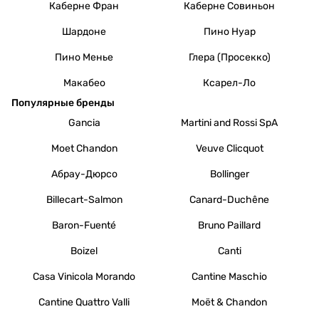
Каберне Фран
Каберне Совиньон
Шардоне
Пино Нуар
Пино Менье
Глера (Просекко)
Макабео
Ксарел-Ло
Популярные бренды
Gancia
Martini and Rossi SpA
Moet Chandon
Veuve Clicquot
Абрау-Дюрсо
Bollinger
Billecart-Salmon
Canard-Duchêne
Baron-Fuenté
Bruno Paillard
Boizel
Canti
Casa Vinicola Morando
Cantine Maschio
Cantine Quattro Valli
Moët & Chandon