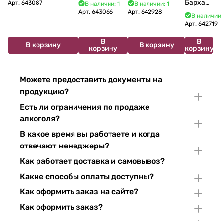
Bouzereau
Cabelier Cremant
Bulles Chardonnay et
Бархат
Арт.
643087
В наличии: 1
В наличии: 1
Crémant de
du Jura
Pinor Noir Brut 750 мл
Арт.
643066
Арт.
642928
Остров
В наличии
Bourgogne NV
Chardonnay 750
2025
Арт.
642719
750 мл
мл
750 мл
В
В
В корзину
В корзину
корзину
корзину
Можете предоставить документы на
продукцию?
Есть ли ограничения по продаже
алкоголя?
В какое время вы работаете и когда
отвечают менеджеры?
Как работает доставка и самовывоз?
Какие способы оплаты доступны?
Как оформить заказ на сайте?
Как оформить заказ?