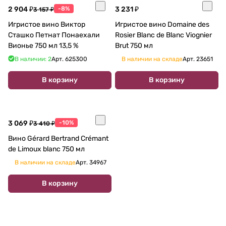
2 904 ₽
-8%
3 231 ₽
3 157 ₽
Игристое вино Виктор
Игристое вино Domaine des
Сташко Петнат Понаехали
Rosier Blanc de Blanc Viognier
Вионье 750 мл 13,5 %
Brut 750 мл
В наличии: 2
Арт.
625300
В наличии на складе
Арт.
23651
В корзину
В корзину
3 069 ₽
-10%
3 410 ₽
Вино Gérard Bertrand Crémant
de Limoux blanc 750 мл
В наличии на складе
Арт.
34967
В корзину