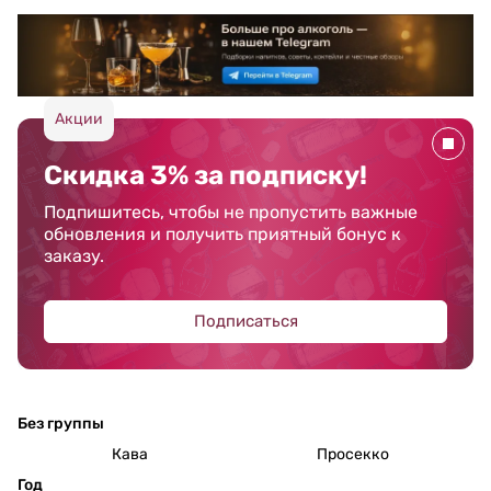
Акции
Скидка 3% за подписку!
Подпишитесь, чтобы не пропустить важные
обновления и получить приятный бонус к
заказу.
Подписаться
Без группы
Кава
Просекко
Год