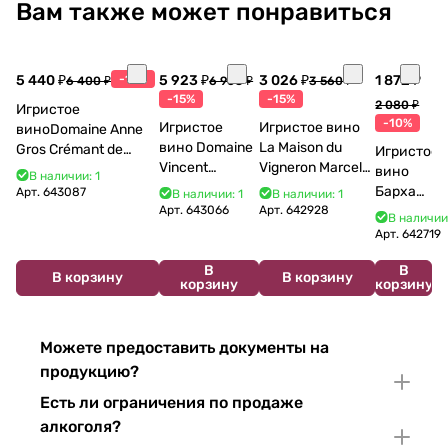
Вам также может понравиться
5 440 ₽
-15%
5 923 ₽
3 026 ₽
1 872 ₽
6 400 ₽
6 968 ₽
3 560 ₽
-15%
-15%
2 080 ₽
Игристое
-10%
Игристое
Игристое вино
виноDomaine Anne
вино Domaine
La Maison du
Gros Crémant de
Игристое
Vincent
Vigneron Marcel
Bourgogne La Fun en
вино
В наличии: 1
Bouzereau
Cabelier Cremant
Bulles Chardonnay et
Бархат
Арт.
643087
В наличии: 1
В наличии: 1
Crémant de
du Jura
Pinor Noir Brut 750 мл
Арт.
643066
Арт.
642928
Остров
В наличии
Bourgogne NV
Chardonnay 750
2025
Арт.
642719
750 мл
мл
750 мл
В
В
В корзину
В корзину
корзину
корзину
Можете предоставить документы на
продукцию?
Есть ли ограничения по продаже
алкоголя?