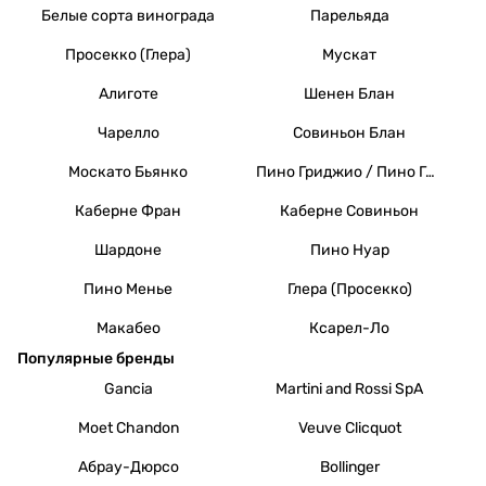
Белые сорта винограда
Парельяда
Просекко (Глера)
Мускат
Алиготе
Шенен Блан
Чарелло
Совиньон Блан
Москато Бьянко
Пино Гриджио / Пино Гри
Каберне Фран
Каберне Совиньон
Шардоне
Пино Нуар
Пино Менье
Глера (Просекко)
Макабео
Ксарел-Ло
Популярные бренды
Gancia
Martini and Rossi SpA
Moet Chandon
Veuve Clicquot
Абрау-Дюрсо
Bollinger