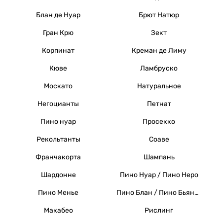
Блан де Нуар
Брют Натюр
Гран Крю
Зект
Корпинат
Креман де Лиму
Кюве
Ламбруско
Москато
Натуральное
Негоцианты
Петнат
Пино нуар
Просекко
Рекольтанты
Соаве
Франчакорта
Шампань
Шардонне
Пино Нуар / Пино Неро
Пино Менье
Пино Блан / Пино Бьянко / Вайссер Бургундер
Макабео
Рислинг