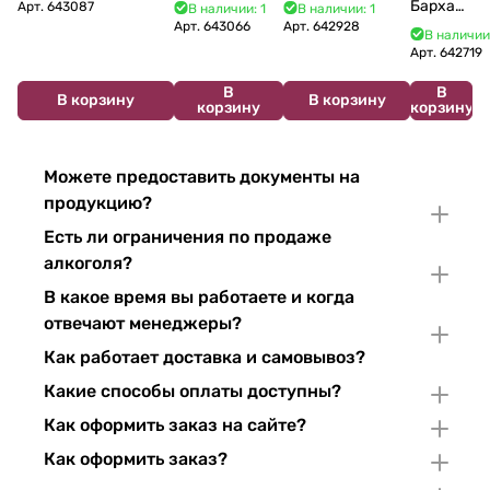
Bouzereau
Cabelier Cremant
Bulles Chardonnay et
Бархат
Арт.
643087
В наличии: 1
В наличии: 1
Crémant de
du Jura
Pinor Noir Brut 750 мл
Арт.
643066
Арт.
642928
Остров
В наличии
Bourgogne NV
Chardonnay 750
2025
Арт.
642719
750 мл
мл
750 мл
В
В
В корзину
В корзину
корзину
корзину
Можете предоставить документы на
продукцию?
Есть ли ограничения по продаже
алкоголя?
В какое время вы работаете и когда
отвечают менеджеры?
Как работает доставка и самовывоз?
Какие способы оплаты доступны?
Как оформить заказ на сайте?
Как оформить заказ?