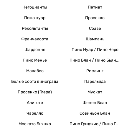
Негоцианты
Петнат
Пино нуар
Просекко
Рекольтанты
Соаве
Франчакорта
Шампань
Шардонне
Пино Нуар / Пино Неро
Пино Менье
Пино Блан / Пино Бьянко / Вайссер Бургундер
Макабео
Рислинг
Белые сорта винограда
Парельяда
Просекко (Глера)
Мускат
Алиготе
Шенен Блан
Чарелло
Совиньон Блан
Москато Бьянко
Пино Гриджио / Пино Гри