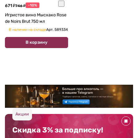
671 ₽
-10%
746 ₽
Игристое вино Мысхако Rose
de Noirs Brut 750 мл
В наличии на складе
Арт.
589334
В корзину
Акции
Скидка 3% за подписку!