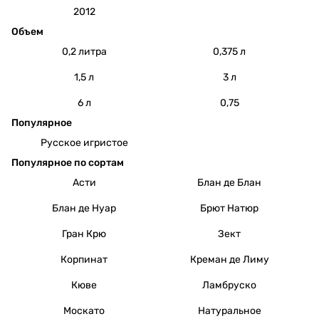
2012
Объем
0,2 литра
0,375 л
1,5 л
3 л
6 л
0,75
Популярное
Русское игристое
Популярное по сортам
Асти
Блан де Блан
Блан де Нуар
Брют Натюр
Гран Крю
Зект
Корпинат
Креман де Лиму
Кюве
Ламбруско
Москато
Натуральное