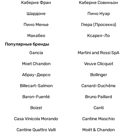
Каберне Фран
Каберне Совиньон
Шардоне
Пино Нуар
Пино Менье
Глера (Просекко)
Макабео
Ксарел-Ло
Популярные бренды
Gancia
Martini and Rossi SpA
Moet Chandon
Veuve Clicquot
Абрау-Дюрсо
Bollinger
Billecart-Salmon
Canard-Duchêne
Baron-Fuenté
Bruno Paillard
Boizel
Canti
Casa Vinicola Morando
Cantine Maschio
Cantine Quattro Valli
Moët & Chandon