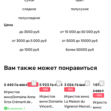
сухое
брют
сладкое
полусухое
полусладкое
Цена
до 3000 руб
от 10 000 до 50 000 руб
от 3000 до 5 000 руб
от 5000 до 10000 руб
до 1000 руб
более 50000 руб
Вам также может понравиться
5 440 ₽
-15%
5 923 ₽
3 026 ₽
1 872 ₽
6 400 ₽
6 968 ₽
3 560 ₽
-15%
-15%
2 080 ₽
Игристое
-10%
Игристое
Игристое вино
виноDomaine Anne
вино Domaine
La Maison du
Gros Crémant de
Игристое
Vincent
Vigneron Marcel
Bourgogne La Fun en
вино
В наличии: 1