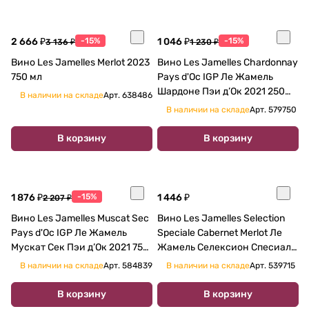
2 666 ₽
-15%
1 046 ₽
-15%
3 136 ₽
1 230 ₽
Вино Les Jamelles Merlot 2023
Вино Les Jamelles Chardonnay
750 мл
Pays d'Oc IGP Ле Жамель
Шардоне Пэи д’Ок 2021 250
В наличии на складе
Арт.
638486
мл
В наличии на складе
Арт.
579750
В корзину
В корзину
1 876 ₽
-15%
1 446 ₽
2 207 ₽
Вино Les Jamelles Muscat Sec
Вино Les Jamelles Selection
Pays d'Oc IGP Ле Жамель
Speciale Cabernet Merlot Ле
Мускат Сек Пэи д’Ок 2021 750
Жамель Селексион Спесиаль
мл
Каберне- Совиньон Мерло
В наличии на складе
Арт.
584839
В наличии на складе
Арт.
539715
750 мл
В корзину
В корзину