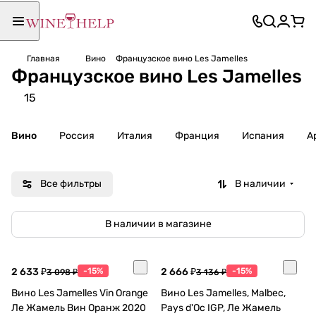
Главная
Вино
Французское вино Les Jamelles
Французское вино Les Jamelles
15
Вино
Россия
Италия
Франция
Испания
А
Все фильтры
В наличии
В наличии в магазине
2 633 ₽
-15%
2 666 ₽
-15%
3 098 ₽
3 136 ₽
Вино Les Jamelles Vin Orange
Вино Les Jamelles, Malbec,
Ле Жамель Вин Оранж 2020
Pays d'Oc IGP, Ле Жамель