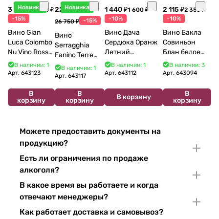
Новинка
Новинка
3 998 ₽
22 738 ₽
1 440 ₽
2 115 ₽
4 704 ₽
1 600 ₽
2 350 ₽
-15%
-10%
-10%
-15%
26 750 ₽
Вино Gian
Вино Дача
Вино Бакла
Вино
Luca Colombo
Сердюка Оранж
Совиньон
Serragghia
Nu Vino Rosso
Летний
Блан белое
Fanino Terre
2025 750 мл
Сибирьковый
сухое 750 мл
Siciliane IGP
В наличии: 1
В наличии: 1
В наличии: 3
В наличии: 1
2024 750 мл
12%
Арт.
643123
Арт.
643112
Арт.
643094
2022 750 мл
Арт.
643117
В
В
В
В корзину
корзину
корзину
корзину
Можете предоставить документы на
продукцию?
Есть ли ограничения по продаже
алкоголя?
В какое время вы работаете и когда
отвечают менеджеры?
Как работает доставка и самовывоз?