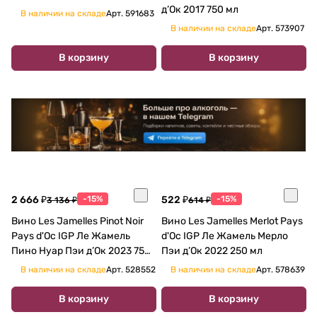
д’Ок 2017 750 мл
В наличии на складе
Арт.
591683
В наличии на складе
Арт.
573907
В корзину
В корзину
2 666 ₽
-15%
522 ₽
-15%
3 136 ₽
614 ₽
Вино Les Jamelles Pinot Noir
Вино Les Jamelles Merlot Pays
Pays d'Oc IGP Ле Жамель
d'Oc IGP Ле Жамель Мерло
Пино Нуар Пэи д’Ок 2023 750
Пэи д’Ок 2022 250 мл
мл
В наличии на складе
Арт.
528552
В наличии на складе
Арт.
578639
В корзину
В корзину