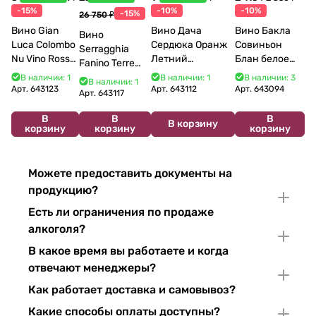
-15%
-10%
-10%
-15%
26 750 ₽
Вино Gian
Вино Дача
Вино Бакла
Вино
Luca Colombo
Сердюка Оранж
Совиньон
Serragghia
Nu Vino Rosso
Летний
Блан белое
Fanino Terre
2025 750 мл
Сибирьковый
сухое 750 мл
Siciliane IGP
В наличии: 1
В наличии: 1
В наличии: 3
В наличии: 1
2024 750 мл
12%
Арт.
643123
Арт.
643112
Арт.
643094
2022 750 мл
Арт.
643117
В
В
В
В корзину
корзину
корзину
корзину
Можете предоставить документы на
продукцию?
Есть ли ограничения по продаже
алкоголя?
В какое время вы работаете и когда
отвечают менеджеры?
Как работает доставка и самовывоз?
Какие способы оплаты доступны?