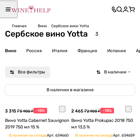
Главная
Вино
Сербское вино Yotta
Сербское вино Yotta
3
Вино
Россия
Италия
Франция
Испания
А
Все фильтры
В наличии
В наличии в магазине
3 315 ₽
-15%
2 465 ₽
-15%
3 900 ₽
2 900 ₽
Вино Yotta Cabernet Sauvignon
Вино Yotta Prokupac 2018 750
2019 750 мл 15 %
мл 13,5 %
В наличии на складе
Арт.
634660
В наличии на складе
Арт.
634659