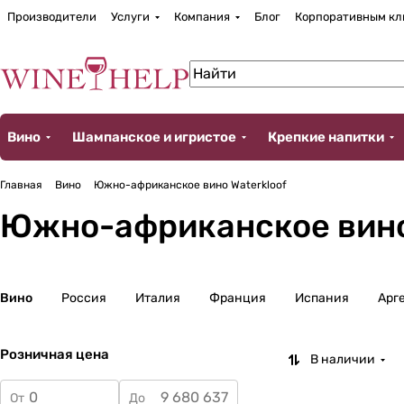
Производители
Услуги
Компания
Блог
Корпоративным кл
Вино
Шампанское и игристое
Крепкие напитки
Главная
Вино
Южно-африканское вино Waterkloof
Южно-африканское вино
Вино
Россия
Италия
Франция
Испания
Арг
Розничная цена
В наличии
От
До