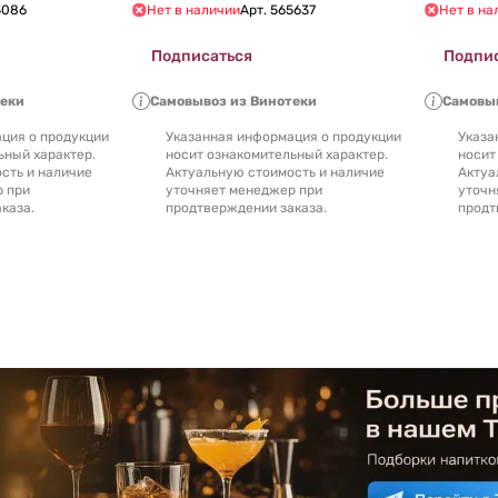
3086
Нет в наличии
Арт.
565637
Нет в на
Подписаться
Подпи
теки
Самовывоз из Винотеки
Самовыв
ция о продукции
Указанная информация о продукции
Указа
ьный характер.
носит ознакомительный характер.
носит
сть и наличие
Актуальную стоимость и наличие
Актуа
р при
уточняет менеджер при
уточн
каза.
продтверждении заказа.
продт