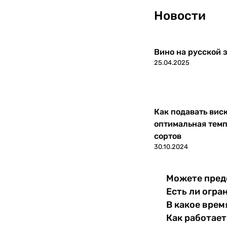
Словакия
0
Новости
Словения
0
Вино на русской з
США
0
25.04.2025
Тунис
0
Турция
0
Как подавать вис
оптимальная темп
Узбекистан
0
сортов
30.10.2024
Украина
0
Уругвай
0
Можете пред
Есть ли огра
Филиппины
0
В какое врем
Как работает
Финляндия
0