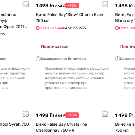
1 498 ₽
1 498 ₽
-10%
1 664 ₽
1
Вино False Bay"Slow" Chenin Blanc
Вино Fals
клуф
750 мл
B
е Фран 2017
Нет в наличии
Арт.
565635
Нет в на
116
Подписаться
Подпи
теки
Самовывоз из Винотеки
Самовыв
ция о продукции
Указанная информация о продукции
Указа
ьный характер.
носит ознакомительный характер.
носит
сть и наличие
Актуальную стоимость и наличие
Актуа
р при
уточняет менеджер при
уточн
каза.
продтверждении заказа.
продт
1 498 ₽
1 498 ₽
-10%
1 664 ₽
1
ol Syrah 750
Вино False Bay Crystalline
Вино Fals
Chardonnay 750 мл
750 мл