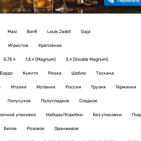
Masi
Banfi
Louis Jadot
Gaja
Игристое
Креплёное
0,75 л
1,5 л (Magnum)
3 л (Double Magnum)
Бордо
Кьянти
Риоха
Шабли
Тоскана
я
Италия
Испания
Россия
Грузия
Германия
Полусухое
Полусладкое
Сладкое
рочной упаковке
Наборы/Коробки
Без упаковки
Под
Белое
Розовое
Оранжевое