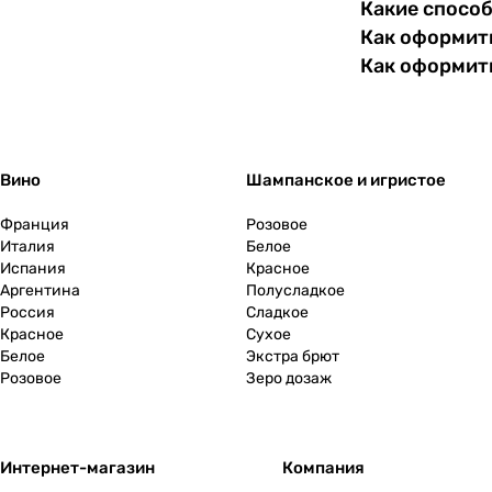
Какие спосо
Как оформить
Франция
0
Как оформит
Хорватия
0
Черногория
0
Вино
Шампанское и игристое
Чехия
0
Франция
Розовое
Италия
Белое
Чили
0
Испания
Красное
Аргентина
Полусладкое
Швейцария
0
Россия
Сладкое
Красное
Сухое
Белое
Экстра брют
ЮАР
7
Розовое
Зеро дозаж
Южная Осетия
0
Интернет-магазин
Япония
Компания
0