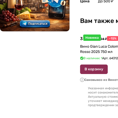
Цена
До 500 ₽
Македония
0
Марокко
Вам также 
0
Молдавия
0
Новинка
3 998 ₽
-15%
4 704 ₽
Новая Зеландия
0
Вино Gian Luca Colom
Rosso 2025 750 мл
Португалия
0
В наличии: 1
Арт.
6431
В корзину
Россия
0
Самовывоз из Вино
Румыния
0
Указанная информа
носит ознакомител
Северная Македония
0
Актуальную стоимо
уточняет менедже
продтверждении за
Сербия
0