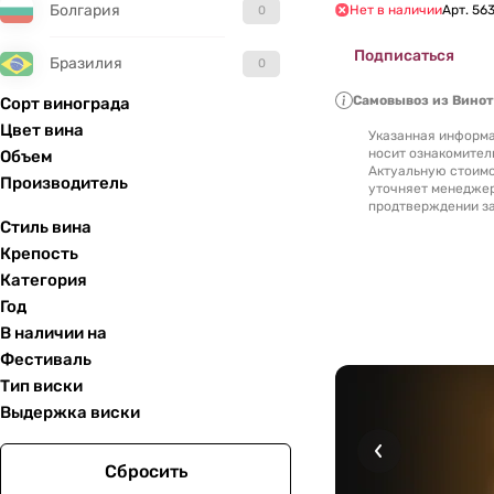
Болгария
Нет в наличии
Арт.
56
0
Подписаться
Бразилия
0
Самовывоз из Вино
Сорт винограда
Великобритания
0
Цвет вина
Указанная информа
носит ознакомител
Объем
Венгрия
0
Актуальную стоимо
Производитель
уточняет менедже
продтверждении за
Гватемала
0
Стиль вина
Крепость
Германия
0
Категория
Год
Греция
0
В наличии на
Фестиваль
Грузия
0
Тип виски
Выдержка виски
Израиль
0
Сбросить
Исландия
0