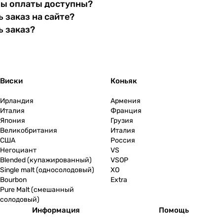
бы оплаты доступны?
 заказ на сайте?
ь заказ?
Виски
Коньяк
Ирландия
Армения
Италия
Франция
Япония
Грузия
Великобритания
Италия
США
Россия
Негоциант
VS
Blended (купажированный)
VSOP
Single malt (односолодовый)
XO
Bourbon
Extra
Pure Malt (смешанный
солодовый)
Информация
Помощь