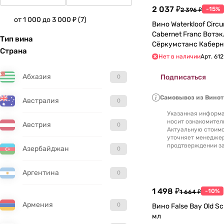
2 037 ₽
-15%
2 396 ₽
от 1 000 до 3 000 ₽
(
7
)
Вино Waterkloof Circumstance
Cabernet Franc Вотэ
Тип вина
Сёркумстанс Каберн
Страна
750 мл 14,5%
Нет в наличии
Арт.
612
Абхазия
Подписаться
0
Самовывоз из Вино
Австралия
0
Указанная информа
носит ознакомител
Австрия
0
Актуальную стоимо
уточняет менедже
продтверждении за
Азербайджан
0
Аргентина
0
1 498 ₽
-10%
1 664 ₽
Армения
0
Вино False Bay Old Scho
мл