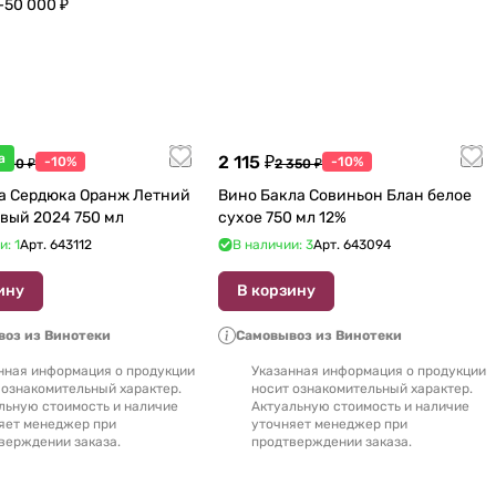
–50 000 ₽
а
2 115 ₽
-10%
-10%
 600 ₽
2 350 ₽
а Сердюка Оранж Летний
Вино Бакла Совиньон Блан белое
вый 2024 750 мл
сухое 750 мл 12%
и: 1
Арт.
643112
В наличии: 3
Арт.
643094
ину
В корзину
оз из Винотеки
Самовывоз из Винотеки
нная информация о продукции
Указанная информация о продукции
 ознакомительный характер.
носит ознакомительный характер.
льную стоимость и наличие
Актуальную стоимость и наличие
яет менеджер при
уточняет менеджер при
верждении заказа.
продтверждении заказа.