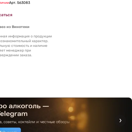
личии
Арт.
563083
саться
оз из Винотеки
нная информация о продукции
 ознакомительный характер.
льную стоимость и наличие
яет менеджер при
верждении заказа.