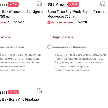
925 ₽
-10%
-10%
 664 ₽
1 028 ₽
e Bay Windswept Sauvignon
Вино False Bay Whole Bunch Cinsault-
lanc dry 750 мл
Mourvedre 750 мл
личии
Арт.
565638
Нет в наличии
Арт.
565639
саться
Подписаться
оз из Винотеки
Самовывоз из Винотеки
нная информация о продукции
Указанная информация о продукции
 ознакомительный характер.
носит ознакомительный характер.
льную стоимость и наличие
Актуальную стоимость и наличие
яет менеджер при
уточняет менеджер при
верждении заказа.
продтверждении заказа.
-10%
 664 ₽
e Bay Bush Vine Pinotage