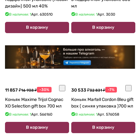
дизайн) 500 мл 40%
мл
В наличии: 1
Арт.
630510
В наличии: 1
Арт.
3030
В корзину
В корзину
11 857 ₽
-30%
30 533 ₽
-7%
16 938 ₽
32 831 ₽
Коньяк Maxime Trijol Cognac
Коньяк Martell Cordon Bleu gift
XO Selection gift box 700 мл
box ( синяя упаковка )700 мл
В наличии: 1
Арт.
566160
В наличии: 1
Арт.
576058
В корзину
В корзину