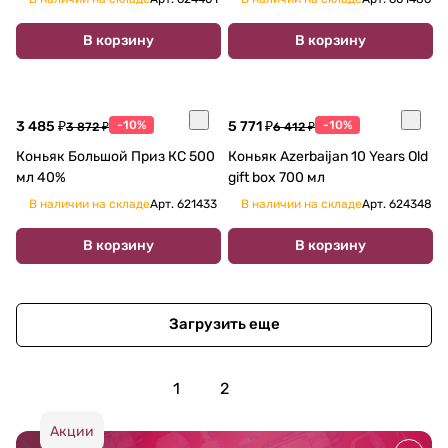
В корзину
В корзину
3 485 ₽
-10%
5 771 ₽
-10%
3 872 ₽
6 412 ₽
Коньяк Большой Приз КC 500
Коньяк Azerbaijan 10 Years Old
мл 40%
gift box 700 мл
В наличии на складе
Арт.
621433
В наличии на складе
Арт.
624348
В корзину
В корзину
Загрузить еще
1
2
Акции