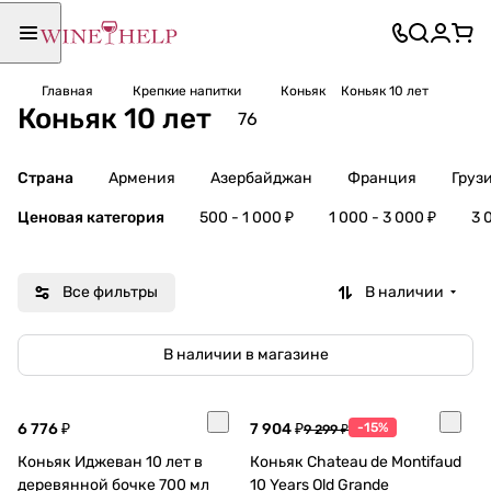
Главная
Крепкие напитки
Коньяк
Коньяк 10 лет
Коньяк 10 лет
76
Страна
Армения
Азербайджан
Франция
Груз
Ценовая категория
500 - 1 000 ₽
1 000 - 3 000 ₽
3 
Все фильтры
В наличии
В наличии в магазине
6 776 ₽
7 904 ₽
-15%
9 299 ₽
Коньяк Иджеван 10 лет в
Коньяк Chateau de Montifaud
деревянной бочке 700 мл
10 Years Old Grande