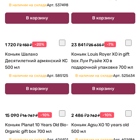
В наличии на складе
Арт.
537498
В корзину
В корзину
1 720 ₽
-20%
23 841 ₽
-7%
2 150 ₽
25 635 ₽
Коньяк Шалахо
Коньяк Louis Royer XO in gift
Десятилетний армянский КС
box Луи Руайе XO в
500 мл
подарочной упаковке 700 мл
В наличии на складе
Арт.
585125
В наличии на складе
Арт.
525634
В корзину
В корзину
15 090 ₽
-10%
2 486 ₽
-10%
16 767 ₽
2 762 ₽
Коньяк Planat 10 Years Old Bio-
Коньяк Agsu XO 10 years old
Organic gift box 700 мл
500 мл
В наличии на складе
Арт.
624401
В наличии на складе
Арт.
601486