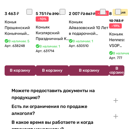
Акция
3 463 ₽
5 751 ₽
2 007 ₽
-30%
8 770 ₽
6 390 ₽
2 867 ₽
-10%
10 783 ₽
Конья
Коньяк
-19%
Коньяк
Прошянский
Айвазовский 10 Лет
Кизлярский
Коньячный
в подарочной
Коньяк
Праздничный КС
Завод Елочка 7
упаковке (новый
Hennessy
В наличии: 5
В наличии: 1
17 лет с мюзле в
лет п/у 750 мл
дизайн) 500 мл 40%
VSOP
Арт.
638248
Арт.
630510
В наличии: 1
тубе 500 мл
Арт.
631714
700 мл
В наличии
Арт.
777
В
В корзину
В корзину
В корзину
корзину
Можете предоставить документы на
продукцию?
Есть ли ограничения по продаже
алкоголя?
В какое время вы работаете и когда