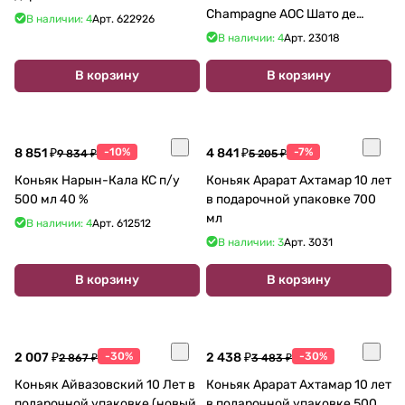
Champagne AOC Шато де
В наличии: 4
Арт.
622926
Монтифо 10-летний 700 мл
В наличии: 4
Арт.
23018
В корзину
В корзину
8 851 ₽
-10%
4 841 ₽
-7%
9 834 ₽
5 205 ₽
Коньяк Нарын-Кала КС п/у
Коньяк Арарат Ахтамар 10 лет
500 мл 40 %
в подарочной упаковке 700
мл
В наличии: 4
Арт.
612512
В наличии: 3
Арт.
3031
В корзину
В корзину
2 007 ₽
-30%
2 438 ₽
-30%
2 867 ₽
3 483 ₽
Коньяк Айвазовский 10 Лет в
Коньяк Арарат Ахтамар 10 лет
подарочной упаковке (новый
в подарочной упаковке 500