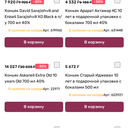
7 920 ₽
-20%
4 332 ₽
-30%
9 900 ₽
6 188 ₽
Коньяк David Sarajishvili and
Коньяк Арарат Ахтамар КС 10
Eniseli Sarajishvili XO Black в п/
лет в подарочной упаковке с
у 700 мл 40%
бокалами 700 мл 40%
В наличии на складе
Арт.
619965
В наличии на складе
Арт.
631448
В корзину
В корзину
14 027 ₽
-30%
5 672 ₽
20 038 ₽
Коньяк Askaneli Extra Old 10
Коньяк Старый Иджеван 10
years Old 700 мл 40%
лет в подарочной упаковке с
бокалами 500 мл
В наличии на складе
Арт.
22971
В наличии на складе
Арт.
622921
В корзину
В корзину