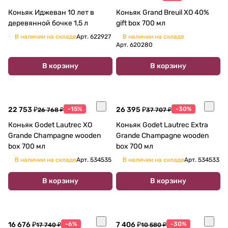
Коньяк Иджеван 10 лет в
Коньяк Grand Breuil XO 40%
деревянной бочке 1,5 л
gift box 700 мл
В наличии на складе
Арт.
622927
В наличии на складе
Арт.
620280
В корзину
В корзину
22 753 ₽
-15%
26 395 ₽
-30%
26 768 ₽
37 707 ₽
Коньяк Godet Lautrec XO
Коньяк Godet Lautrec Extra
Grande Champagne wooden
Grande Champagne wooden
box 700 мл
box 700 мл
В наличии на складе
Арт.
534535
В наличии на складе
Арт.
534533
В корзину
В корзину
16 676 ₽
-6%
7 406 ₽
-30%
17 740 ₽
10 580 ₽