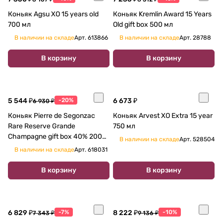
Коньяк Agsu XO 15 years old
Коньяк Kremlin Award 15 Years
700 мл
Old gift box 500 мл
В наличии на складе
Арт.
613866
В наличии на складе
Арт.
28788
В корзину
В корзину
5 544 ₽
-20%
6 673 ₽
6 930 ₽
Коньяк Pierre de Segonzac
Коньяк Arvest XO Extra 15 year
Rare Reserve Grande
750 мл
Champagne gift box 40% 200
В наличии на складе
Арт.
528504
мл
В наличии на складе
Арт.
618031
В корзину
В корзину
6 829 ₽
-7%
8 222 ₽
-10%
7 343 ₽
9 136 ₽