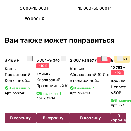
5 000–10 000 ₽
10 000–50 000 ₽
50 000+ ₽
Вам также может понравиться
Акция
3 463 ₽
5 751 ₽
2 007 ₽
-30%
8 770 ₽
6 390 ₽
2 867 ₽
-10%
10 783 ₽
Конья
Коньяк
-19%
Коньяк
Прошянский
Айвазовский 10 Лет
Кизлярский
Коньячный
в подарочной
Коньяк
Праздничный КС
Завод Елочка 7
упаковке (новый
Hennessy
В наличии: 5
В наличии: 1
17 лет с мюзле в
лет п/у 750 мл
дизайн) 500 мл 40%
VSOP
Арт.
638248
Арт.
630510
В наличии: 1
тубе 500 мл
Арт.
631714
700 мл
В наличии
Арт.
777
В
В корзину
В корзину
В корзину
корзину