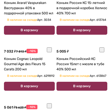
Коньяк Ararat Vaspurakan
Коньяк Россия КС 15-летний
Васпуракан 40% в
в подарочной коробке Хелиос
подарочной упаковке 500 мл
40% 700 мл
В наличии на складе
Арт.
3034
В наличии на складе
Арт.
613764
В корзину
В корзину
7 032 ₽
-10%
5 005 ₽
7 813 ₽
Коньяк Cognac Leopold
Коньяк Российский КС
Gourmel Age des Fleurs 15
Россия 15лет с мюзле в тубе
Carats 200 мл
40% 500 мл
В наличии на складе
Арт.
629892
В наличии на складе
Арт.
613867
В корзину
В корзину
5 061 ₽
-10%
5 623 ₽