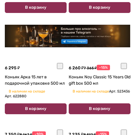
В корзину
В корзину
6 295 ₽
6 260 ₽
-15%
7 365 ₽
Коньяк Арка 15 лет в
Коньяк Noy Classic 15 Years Old
подарочной упаковке 500 мл
gift box 500 мл
В наличии на складе
В наличии на складе
Арт.
523436
Арт.
622880
В корзину
В корзину
7 350 ₽
-10%
7 235 ₽
-15%
8 167 ₽
8 512 ₽