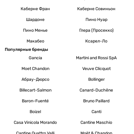
Каберне Фран
Каберне Совиньон
Шардоне
Пино Нуар
Пино Менье
Глера (Просекко)
Макабео
Ксарел-Ло
Популярные бренды
Gancia
Martini and Rossi SpA
Moet Chandon
Veuve Clicquot
Абрау-Дюрсо
Bollinger
Billecart-Salmon
Canard-Duchêne
Baron-Fuenté
Bruno Paillard
Boizel
Canti
Casa Vinicola Morando
Cantine Maschio
Cantine Quattro Valli
Moët & Chandon