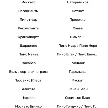
Москато
Натуральное
Негоцианты
Петнат
Пино нуар
Просекко
Рекольтанты
Соаве
Франчакорта
Шампань
Шардонне
Пино Нуар / Пино Неро
Пино Менье
Пино Блан / Пино Бьянко / Вайссер Бургундер
Макабео
Рислинг
Белые сорта винограда
Парельяда
Просекко (Глера)
Мускат
Алиготе
Шенен Блан
Чарелло
Совиньон Блан
Москато Бьянко
Пино Гриджио / Пино Гри