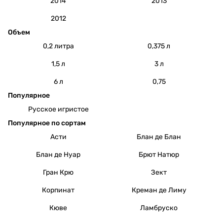
2014
2013
2012
Объем
0,2 литра
0,375 л
1,5 л
3 л
6 л
0,75
Популярное
Русское игристое
Популярное по сортам
Асти
Блан де Блан
Блан де Нуар
Брют Натюр
Гран Крю
Зект
Корпинат
Креман де Лиму
Кюве
Ламбруско