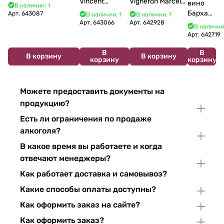
Vincent
Vigneron Marcel
Bourgogne La Fun en
вино
В наличии: 1
Bouzereau
Cabelier Cremant
Bulles Chardonnay et
Бархат
Арт.
643087
В наличии: 1
В наличии: 1
Crémant de
du Jura
Pinor Noir Brut 750 мл
Арт.
643066
Арт.
642928
Остров
В наличии
Bourgogne NV
Chardonnay 750
2025
Арт.
642719
750 мл
мл
750 мл
В
В
В корзину
В корзину
корзину
корзину
Можете предоставить документы на
продукцию?
Есть ли ограничения по продаже
алкоголя?
В какое время вы работаете и когда
отвечают менеджеры?
Как работает доставка и самовывоз?
Какие способы оплаты доступны?
Как оформить заказ на сайте?
Как оформить заказ?