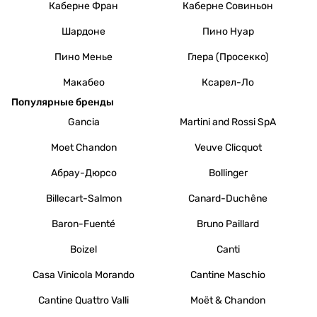
Каберне Фран
Каберне Совиньон
Шардоне
Пино Нуар
Пино Менье
Глера (Просекко)
Макабео
Ксарел-Ло
Популярные бренды
Gancia
Martini and Rossi SpA
Moet Chandon
Veuve Clicquot
Абрау-Дюрсо
Bollinger
Billecart-Salmon
Canard-Duchêne
Baron-Fuenté
Bruno Paillard
Boizel
Canti
Casa Vinicola Morando
Cantine Maschio
Cantine Quattro Valli
Moët & Chandon