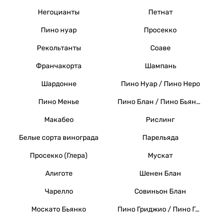
Негоцианты
Петнат
Пино нуар
Просекко
Рекольтанты
Соаве
Франчакорта
Шампань
Шардонне
Пино Нуар / Пино Неро
Пино Менье
Пино Блан / Пино Бьянко / Вайссер Бургундер
Макабео
Рислинг
Белые сорта винограда
Парельяда
Просекко (Глера)
Мускат
Алиготе
Шенен Блан
Чарелло
Совиньон Блан
Москато Бьянко
Пино Гриджио / Пино Гри