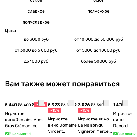
сухое
брют
сладкое
полусухое
полусладкое
Цена
до 3000 руб
от 10 000 до 50 000 руб
от 3000 до 5 000 руб
от 5000 до 10000 руб
до 1000 руб
более 50000 руб
Вам также может понравиться
5 440 ₽
-15%
5 923 ₽
3 026 ₽
1 475 ₽
6 400 ₽
6 968 ₽
3 560 ₽
-15%
-15%
Игристое
Игристое
Игристое
Игристое вино
виноDomaine Anne
вино
вино Domaine
La Maison du
Gros Crémant de
Decordi
Vincent
Vigneron Marcel
Bourgogne La Fun en
Costa Blu
В наличии: 1
В наличии: