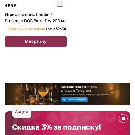
498 ₽
Игристое вино Lamberti
Prosecco DOC Extra Dry 200 мл
В наличии на складе
Арт.
639634
В корзину
Акции
Скидка 3% за подписку!