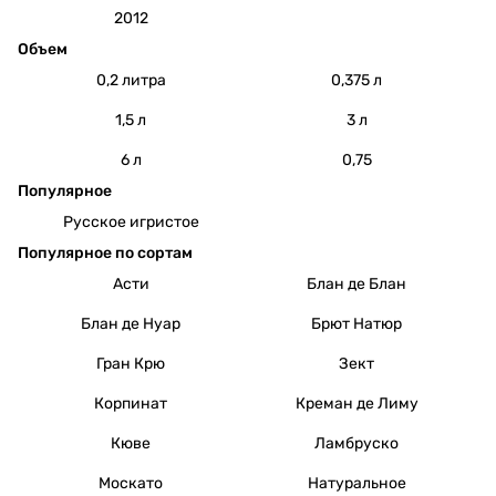
2012
Объем
0,2 литра
0,375 л
1,5 л
3 л
6 л
0,75
Популярное
Русское игристое
Популярное по сортам
Асти
Блан де Блан
Блан де Нуар
Брют Натюр
Гран Крю
Зект
Корпинат
Креман де Лиму
Кюве
Ламбруско
Москато
Натуральное