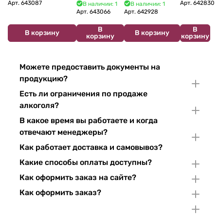
Bouzereau
Cabelier Cremant
Bulles Chardonnay et
Brut 750
Арт.
643087
Арт.
642830
В наличии: 1
В наличии: 1
Crémant de
du Jura
Pinor Noir Brut 750 мл
мл 11%
Арт.
643066
Арт.
642928
Bourgogne NV
Chardonnay 750
В
В
750 мл
мл
В корзину
В корзину
корзину
корзину
Можете предоставить документы на
продукцию?
Есть ли ограничения по продаже
алкоголя?
В какое время вы работаете и когда
отвечают менеджеры?
Как работает доставка и самовывоз?
Какие способы оплаты доступны?
Как оформить заказ на сайте?
Как оформить заказ?