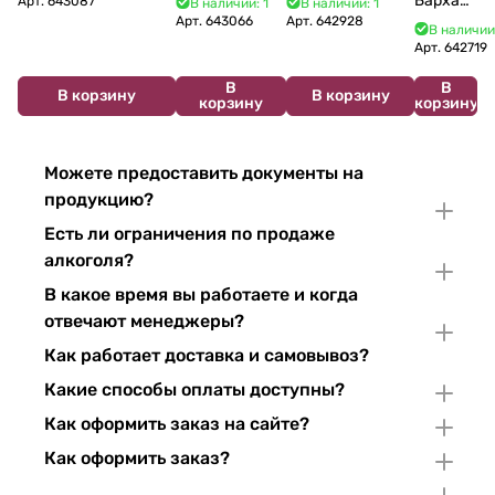
Бархат
Арт.
643087
В наличии: 1
В наличии: 1
Crémant de
du Jura
Pinor Noir Brut 750 мл
Арт.
643066
Арт.
642928
Остров
В наличии
Bourgogne NV
Chardonnay 750
2025
Арт.
642719
750 мл
мл
750 мл
В
В
В корзину
В корзину
корзину
корзину
Можете предоставить документы на
продукцию?
Есть ли ограничения по продаже
алкоголя?
В какое время вы работаете и когда
отвечают менеджеры?
Как работает доставка и самовывоз?
Какие способы оплаты доступны?
Как оформить заказ на сайте?
Как оформить заказ?