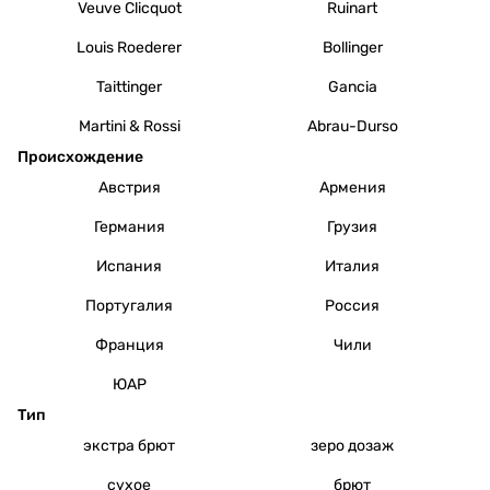
Veuve Clicquot
Ruinart
Louis Roederer
Bollinger
Taittinger
Gancia
Martini & Rossi
Abrau-Durso
Происхождение
Австрия
Армения
Германия
Грузия
Испания
Италия
Португалия
Россия
Франция
Чили
ЮАР
Тип
экстра брют
зеро дозаж
сухое
брют