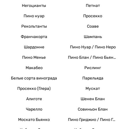
Негоцианты
Петнат
Пино нуар
Просекко
Рекольтанты
Соаве
Франчакорта
Шампань
Шардонне
Пино Нуар / Пино Неро
Пино Менье
Пино Блан / Пино Бьянко / Вайссер Бургундер
Макабео
Рислинг
Белые сорта винограда
Парельяда
Просекко (Глера)
Мускат
Алиготе
Шенен Блан
Чарелло
Совиньон Блан
Москато Бьянко
Пино Гриджио / Пино Гри