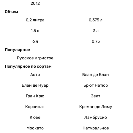
2012
Объем
0,2 литра
0,375 л
1,5 л
3 л
6 л
0,75
Популярное
Русское игристое
Популярное по сортам
Асти
Блан де Блан
Блан де Нуар
Брют Натюр
Гран Крю
Зект
Корпинат
Креман де Лиму
Кюве
Ламбруско
Москато
Натуральное