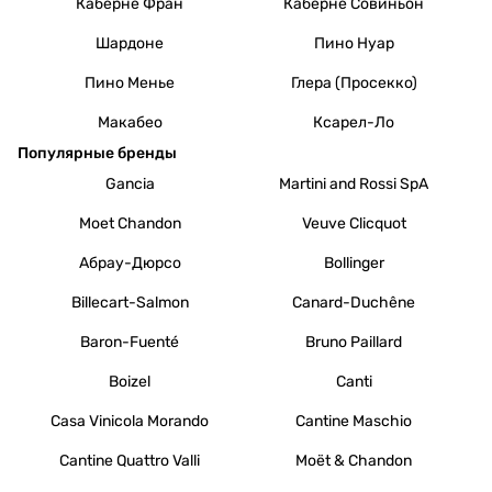
Каберне Фран
Каберне Совиньон
Шардоне
Пино Нуар
Пино Менье
Глера (Просекко)
Макабео
Ксарел-Ло
Популярные бренды
Gancia
Martini and Rossi SpA
Moet Chandon
Veuve Clicquot
Абрау-Дюрсо
Bollinger
Billecart-Salmon
Canard-Duchêne
Baron-Fuenté
Bruno Paillard
Boizel
Canti
Casa Vinicola Morando
Cantine Maschio
Cantine Quattro Valli
Moët & Chandon