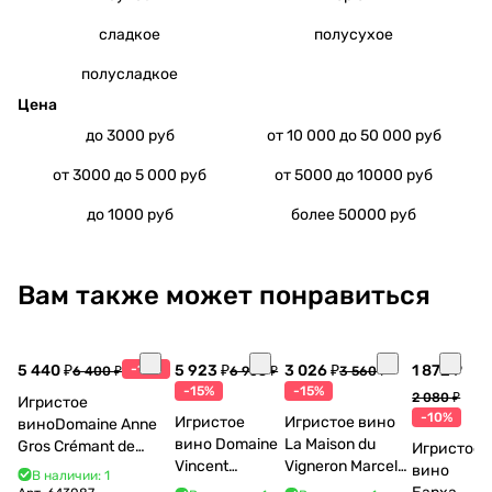
сладкое
полусухое
полусладкое
Цена
до 3000 руб
от 10 000 до 50 000 руб
от 3000 до 5 000 руб
от 5000 до 10000 руб
до 1000 руб
более 50000 руб
Вам также может понравиться
5 440 ₽
-15%
5 923 ₽
3 026 ₽
1 872 ₽
6 400 ₽
6 968 ₽
3 560 ₽
-15%
-15%
2 080 ₽
Игристое
-10%
Игристое
Игристое вино
виноDomaine Anne
вино Domaine
La Maison du
Gros Crémant de
Игристое
Vincent
Vigneron Marcel
Bourgogne La Fun en
вино
В наличии: 1
Bouzereau
Cabelier Cremant
Bulles Chardonnay et