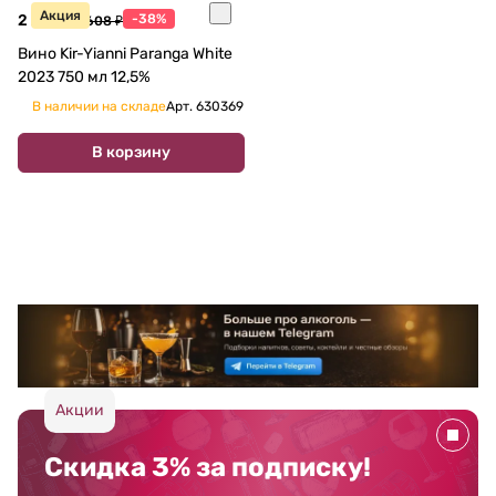
Акция
2 250 ₽
-38%
3 608 ₽
Вино Kir-Yianni Paranga White
2023 750 мл 12,5%
В наличии на складе
Арт.
630369
В корзину
Акции
Скидка 3% за подписку!