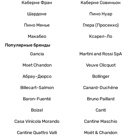
Каберне Фран
Каберне Совиньон
Шардоне
Пино Нуар
Пино Менье
Глера (Просекко)
Макабео
Ксарел-Ло
Популярные бренды
Gancia
Martini and Rossi SpA
Moet Chandon
Veuve Clicquot
Абрау-Дюрсо
Bollinger
Billecart-Salmon
Canard-Duchêne
Baron-Fuenté
Bruno Paillard
Boizel
Canti
Casa Vinicola Morando
Cantine Maschio
Cantine Quattro Valli
Moët & Chandon