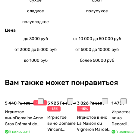
сухое
брют
сладкое
полусухое
полусладкое
Цена
до 3000 руб
от 10 000 до 50 000 руб
от 3000 до 5 000 руб
от 5000 до 10000 руб
до 1000 руб
более 50000 руб
Вам также может понравиться
5 440 ₽
-15%
5 923 ₽
3 026 ₽
1 475 ₽
6 400 ₽
6 968 ₽
3 560 ₽
-15%
-15%
Игристое
Игристое
Игристое
Игристое вино
виноDomaine Anne
вино
вино Domaine
La Maison du
Gros Crémant de
Decordi
Vincent
Vigneron Marcel
Bourgogne La Fun en
Costa Blu
В наличии: 1
В наличии: