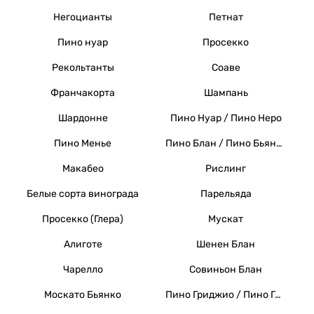
Негоцианты
Петнат
Пино нуар
Просекко
Рекольтанты
Соаве
Франчакорта
Шампань
Шардонне
Пино Нуар / Пино Неро
Пино Менье
Пино Блан / Пино Бьянко / Вайссер Бургундер
Макабео
Рислинг
Белые сорта винограда
Парельяда
Просекко (Глера)
Мускат
Алиготе
Шенен Блан
Чарелло
Совиньон Блан
Москато Бьянко
Пино Гриджио / Пино Гри