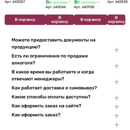
Bouzereau
Cabelier Cremant
Bulles Chardonnay et
Brut 750
Арт.
643087
Арт.
642830
В наличии: 1
В наличии: 1
Crémant de
du Jura
Pinor Noir Brut 750 мл
мл 11%
Арт.
643066
Арт.
642928
Bourgogne NV
Chardonnay 750
В
В
750 мл
мл
В корзину
В корзину
корзину
корзину
Можете предоставить документы на
продукцию?
Есть ли ограничения по продаже
алкоголя?
В какое время вы работаете и когда
отвечают менеджеры?
Как работает доставка и самовывоз?
Какие способы оплаты доступны?
Как оформить заказ на сайте?
Как оформить заказ?