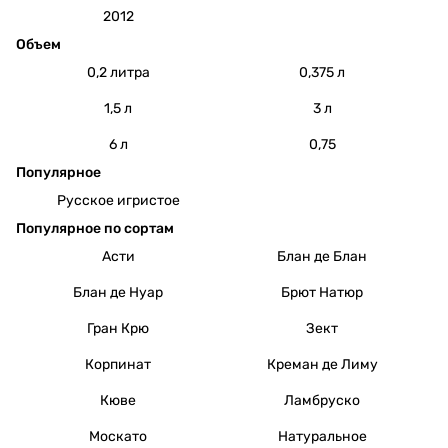
2012
Объем
0,2 литра
0,375 л
1,5 л
3 л
6 л
0,75
Популярное
Русское игристое
Популярное по сортам
Асти
Блан де Блан
Блан де Нуар
Брют Натюр
Гран Крю
Зект
Корпинат
Креман де Лиму
Кюве
Ламбруско
Москато
Натуральное