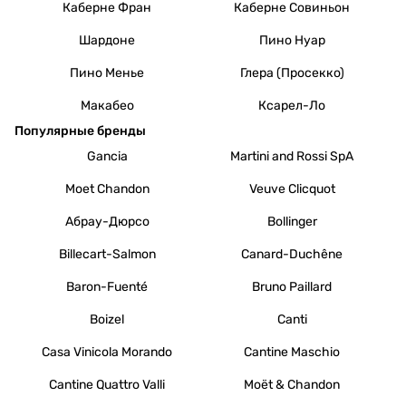
Каберне Фран
Каберне Совиньон
Шардоне
Пино Нуар
Пино Менье
Глера (Просекко)
Макабео
Ксарел-Ло
Популярные бренды
Gancia
Martini and Rossi SpA
Moet Chandon
Veuve Clicquot
Абрау-Дюрсо
Bollinger
Billecart-Salmon
Canard-Duchêne
Baron-Fuenté
Bruno Paillard
Boizel
Canti
Casa Vinicola Morando
Cantine Maschio
Cantine Quattro Valli
Moët & Chandon