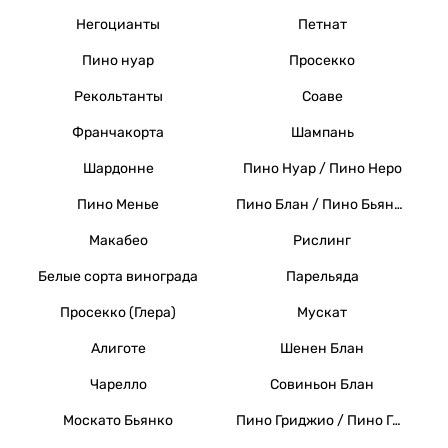
Негоцианты
Петнат
Пино нуар
Просекко
Рекольтанты
Соаве
Франчакорта
Шампань
Шардонне
Пино Нуар / Пино Неро
Пино Менье
Пино Блан / Пино Бьянко / Вайссер Бургундер
Макабео
Рислинг
Белые сорта винограда
Парельяда
Просекко (Глера)
Мускат
Алиготе
Шенен Блан
Чарелло
Совиньон Блан
Москато Бьянко
Пино Гриджио / Пино Гри