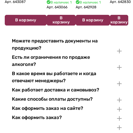
Bouzereau
Cabelier Cremant
Bulles Chardonnay et
Brut 750
Арт.
643087
Арт.
642830
В наличии: 1
В наличии: 1
Crémant de
du Jura
Pinor Noir Brut 750 мл
мл 11%
Арт.
643066
Арт.
642928
Bourgogne NV
Chardonnay 750
В
В
750 мл
мл
В корзину
В корзину
корзину
корзину
Можете предоставить документы на
продукцию?
Есть ли ограничения по продаже
алкоголя?
В какое время вы работаете и когда
отвечают менеджеры?
Как работает доставка и самовывоз?
Какие способы оплаты доступны?
Как оформить заказ на сайте?
Как оформить заказ?