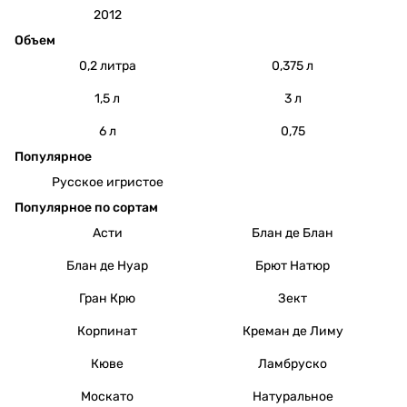
2012
Объем
0,2 литра
0,375 л
1,5 л
3 л
6 л
0,75
Популярное
Русское игристое
Популярное по сортам
Асти
Блан де Блан
Блан де Нуар
Брют Натюр
Гран Крю
Зект
Корпинат
Креман де Лиму
Кюве
Ламбруско
Москато
Натуральное