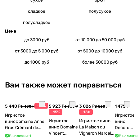
сухое
брют
сладкое
полусухое
полусладкое
Цена
до 3000 руб
от 10 000 до 50 000 руб
от 3000 до 5 000 руб
от 5000 до 10000 руб
до 1000 руб
более 50000 руб
Вам также может понравиться
5 440 ₽
-15%
5 923 ₽
3 026 ₽
1 475 ₽
6 400 ₽
6 968 ₽
3 560 ₽
-15%
-15%
Игристое
Игристое
Игристое
Игристое вино
виноDomaine Anne
вино
вино Domaine
La Maison du
Gros Crémant de
Decordi
Vincent
Vigneron Marcel
Bourgogne La Fun en
Costa Blu
В наличии: 1
В наличии: