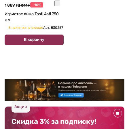
1 889 ₽
-10%
2 099 ₽
Игристое вино Tosti Asti 750
мл
В наличии на складе
Арт.
530257
В корзину
Акции
Скидка 3% за подписку!