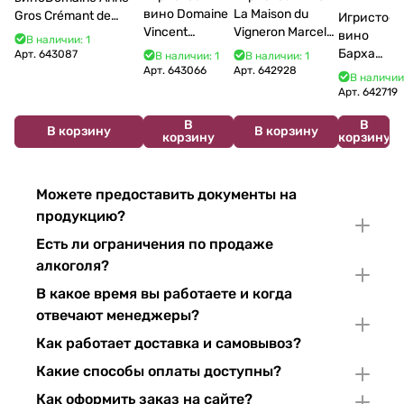
вино Domaine
La Maison du
Gros Crémant de
Игристое
Vincent
Vigneron Marcel
Bourgogne La Fun en
вино
В наличии: 1
Bouzereau
Cabelier Cremant
Bulles Chardonnay et
Бархат
Арт.
643087
В наличии: 1
В наличии: 1
Crémant de
du Jura
Pinor Noir Brut 750 мл
Арт.
643066
Арт.
642928
Остров
В наличии
Bourgogne NV
Chardonnay 750
2025
Арт.
642719
750 мл
мл
750 мл
В
В
В корзину
В корзину
корзину
корзину
Можете предоставить документы на
продукцию?
Есть ли ограничения по продаже
алкоголя?
В какое время вы работаете и когда
отвечают менеджеры?
Как работает доставка и самовывоз?
Какие способы оплаты доступны?
Как оформить заказ на сайте?