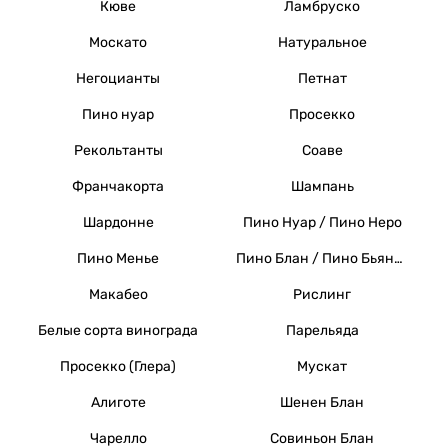
Кюве
Ламбруско
Москато
Натуральное
Негоцианты
Петнат
Пино нуар
Просекко
Рекольтанты
Соаве
Франчакорта
Шампань
Шардонне
Пино Нуар / Пино Неро
Пино Менье
Пино Блан / Пино Бьянко / Вайссер Бургундер
Макабео
Рислинг
Белые сорта винограда
Парельяда
Просекко (Глера)
Мускат
Алиготе
Шенен Блан
Чарелло
Совиньон Блан