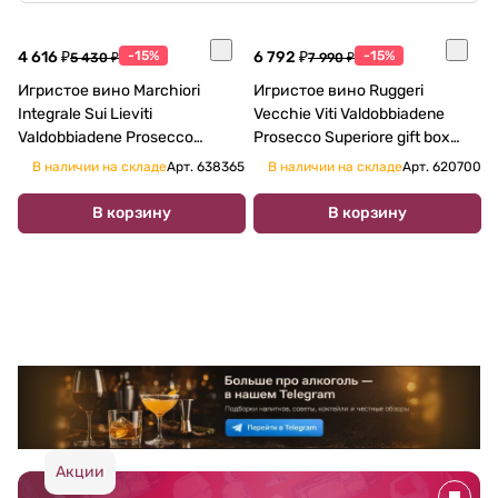
4 616 ₽
-15%
6 792 ₽
-15%
5 430 ₽
7 990 ₽
Игристое вино Marchiori
Игристое вино Ruggeri
Integrale Sui Lieviti
Vecchie Viti Valdobbiadene
Valdobbiadene Prosecco
Prosecco Superiore gift box
Superiore DOCG Brut Nature
2024 750 мл
В наличии на складе
Арт.
638365
В наличии на складе
Арт.
620700
2021 750 мл
В корзину
В корзину
Акции