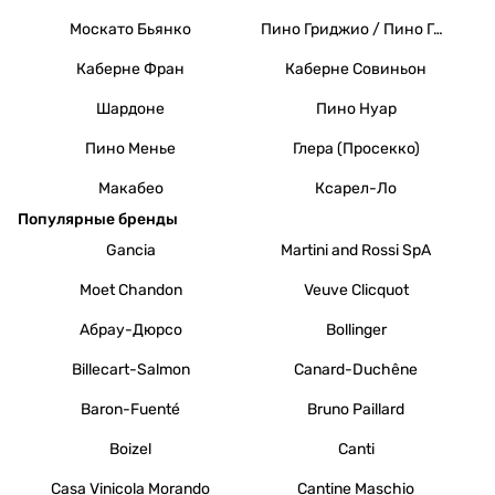
Москато Бьянко
Пино Гриджио / Пино Гри
Каберне Фран
Каберне Совиньон
Шардоне
Пино Нуар
Пино Менье
Глера (Просекко)
Макабео
Ксарел-Ло
Популярные бренды
Gancia
Martini and Rossi SpA
Moet Chandon
Veuve Clicquot
Абрау-Дюрсо
Bollinger
Billecart-Salmon
Canard-Duchêne
Baron-Fuenté
Bruno Paillard
Boizel
Canti
Casa Vinicola Morando
Cantine Maschio