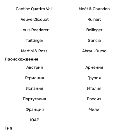
Cantine Quattro Valli
Moët & Chandon
Veuve Clicquot
Ruinart
Louis Roederer
Bollinger
Taittinger
Gancia
Martini & Rossi
Abrau-Durso
Происхождение
Австрия
Армения
Германия
Грузия
Испания
Италия
Португалия
Россия
Франция
Чили
ЮАР
Тип