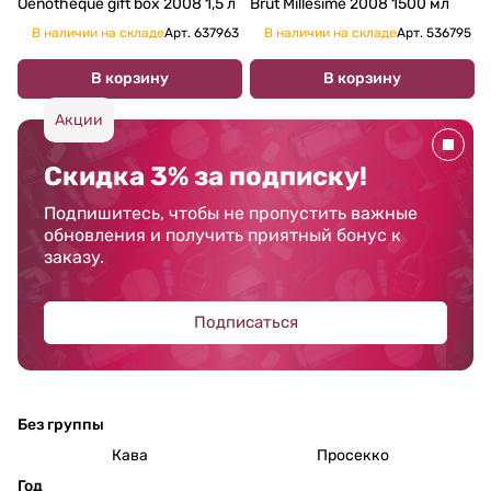
Oenotheque gift box 2008 1,5 л
Brut Millesime 2008 1500 мл
В наличии на складе
Арт.
637963
В наличии на складе
Арт.
536795
В корзину
В корзину
Акции
Скидка 3% за подписку!
Подпишитесь, чтобы не пропустить важные
обновления и получить приятный бонус к
заказу.
Подписаться
Без группы
Кава
Просекко
Год