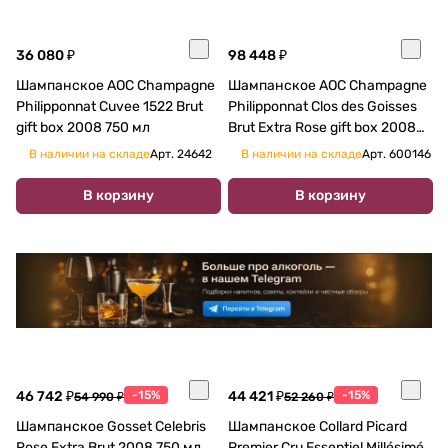
36 080 ₽
98 448 ₽
Шампанское AOC Champagne
Шампанское AOC Champagne
Philipponnat Cuvee 1522 Brut
Philipponnat Clos des Goisses
gift box 2008 750 мл
Brut Extra Rose gift box 2008
750 мл
В наличии на складе
Арт.
24642
В наличии на складе
Арт.
600146
В корзину
В корзину
46 742 ₽
-15%
44 421 ₽
-15%
54 990 ₽
52 260 ₽
Шампанское Gosset Celebris
Шампанское Collard Picard
Rose Extra Brut 2008 750 мл
Premier Cru Essentiel Millésimé