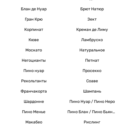
Блан де Нуар
Брют Натюр
Гран Крю
Зект
Корпинат
Креман де Лиму
Кюве
Ламбруско
Москато
Натуральное
Негоцианты
Петнат
Пино нуар
Просекко
Рекольтанты
Соаве
Франчакорта
Шампань
Шардонне
Пино Нуар / Пино Неро
Пино Менье
Пино Блан / Пино Бьянко / Вайссер Бургундер
Макабео
Рислинг