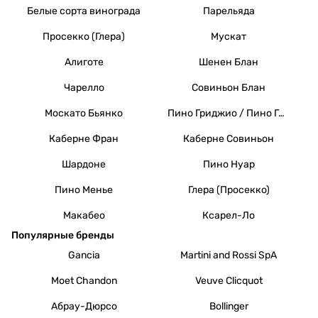
Белые сорта винограда
Парельяда
Просекко (Глера)
Мускат
Алиготе
Шенен Блан
Чарелло
Совиньон Блан
Москато Бьянко
Пино Гриджио / Пино Гри
Каберне Фран
Каберне Совиньон
Шардоне
Пино Нуар
Пино Менье
Глера (Просекко)
Макабео
Ксарел-Ло
Популярные бренды
Gancia
Martini and Rossi SpA
Moet Chandon
Veuve Clicquot
Абрау-Дюрсо
Bollinger