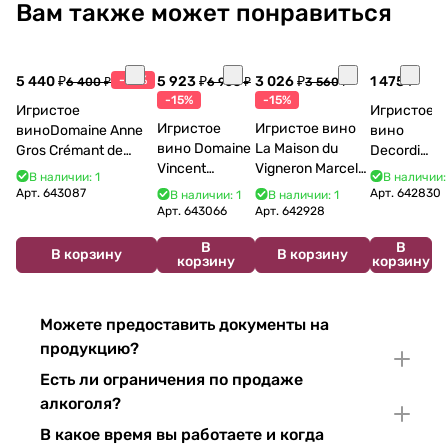
Вам также может понравиться
5 440 ₽
-15%
5 923 ₽
3 026 ₽
1 475 ₽
6 400 ₽
6 968 ₽
3 560 ₽
-15%
-15%
Игристое
Игристое
Игристое
Игристое вино
виноDomaine Anne
вино
вино Domaine
La Maison du
Gros Crémant de
Decordi
Vincent
Vigneron Marcel
Bourgogne La Fun en
Costa Blu
В наличии: 1
В наличии:
Bouzereau
Cabelier Cremant
Bulles Chardonnay et
Brut 750
Арт.
643087
Арт.
642830
В наличии: 1
В наличии: 1
Crémant de
du Jura
Pinor Noir Brut 750 мл
мл 11%
Арт.
643066
Арт.
642928
Bourgogne NV
Chardonnay 750
В
В
750 мл
мл
В корзину
В корзину
корзину
корзину
Можете предоставить документы на
продукцию?
Есть ли ограничения по продаже
алкоголя?
В какое время вы работаете и когда