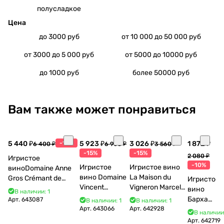
полусладкое
Цена
до 3000 руб
от 10 000 до 50 000 руб
от 3000 до 5 000 руб
от 5000 до 10000 руб
до 1000 руб
более 50000 руб
Вам также может понравиться
5 440 ₽
-15%
5 923 ₽
3 026 ₽
1 872 ₽
6 400 ₽
6 968 ₽
3 560 ₽
-15%
-15%
2 080 ₽
Игристое
-10%
Игристое
Игристое вино
виноDomaine Anne
вино Domaine
La Maison du
Gros Crémant de
Игристое
Vincent
Vigneron Marcel
Bourgogne La Fun en
вино
В наличии: 1
Bouzereau
Cabelier Cremant
Bulles Chardonnay et
Бархат
Арт.
643087
В наличии: 1
В наличии: 1
Crémant de
du Jura
Pinor Noir Brut 750 мл
Арт.
643066
Арт.
642928
Остров
В наличии
Bourgogne NV
Chardonnay 750
2025
Арт.
642719