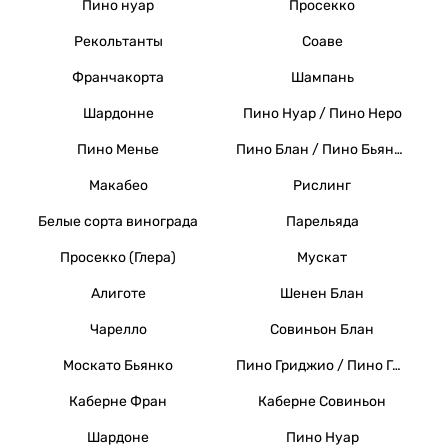
Пино нуар
Просекко
Рекольтанты
Соаве
Франчакорта
Шампань
Шардонне
Пино Нуар / Пино Неро
Пино Менье
Пино Блан / Пино Бьянко / Вайссер Бургундер
Макабео
Рислинг
Белые сорта винограда
Парельяда
Просекко (Глера)
Мускат
Алиготе
Шенен Блан
Чарелло
Совиньон Блан
Москато Бьянко
Пино Гриджио / Пино Гри
Каберне Фран
Каберне Совиньон
Шардоне
Пино Нуар