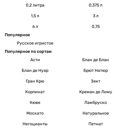
0,2 литра
0,375 л
1,5 л
3 л
6 л
0,75
Популярное
Русское игристое
Популярное по сортам
Асти
Блан де Блан
Блан де Нуар
Брют Натюр
Гран Крю
Зект
Корпинат
Креман де Лиму
Кюве
Ламбруско
Москато
Натуральное
Негоцианты
Петнат