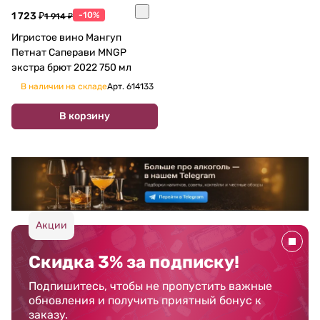
1 723 ₽
-10%
1 914 ₽
Игристое вино Мангуп
Петнат Саперави MNGP
экстра брют 2022 750 мл
В наличии на складе
Арт.
614133
В корзину
Акции
Скидка 3% за подписку!
Подпишитесь, чтобы не пропустить важные
обновления и получить приятный бонус к
заказу.