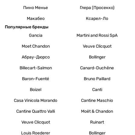
Пино Менье
Глера (Просекко)
Макабео
Ксарел-Ло
Популярные бренды
Gancia
Martini and Rossi SpA
Moet Chandon
Veuve Clicquot
Абрау-Дюрсо
Bollinger
Billecart-Salmon
Canard-Duchêne
Baron-Fuenté
Bruno Paillard
Boizel
Canti
Casa Vinicola Morando
Cantine Maschio
Cantine Quattro Valli
Moët & Chandon
Veuve Clicquot
Ruinart
Louis Roederer
Bollinger