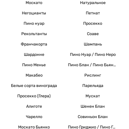
Москато
Натуральное
Негоцианты
Петнат
Пино нуар
Просекко
Рекольтанты
Соаве
Франчакорта
Шампань
Шардонне
Пино Нуар / Пино Неро
Пино Менье
Пино Блан / Пино Бьянко / Вайссер Бургундер
Макабео
Рислинг
Белые сорта винограда
Парельяда
Просекко (Глера)
Мускат
Алиготе
Шенен Блан
Чарелло
Совиньон Блан
Москато Бьянко
Пино Гриджио / Пино Гри