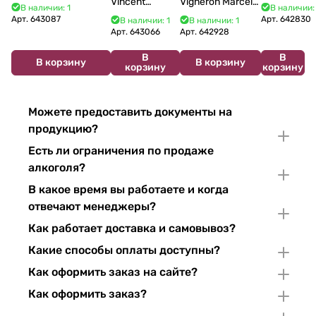
Vincent
Vigneron Marcel
Bourgogne La Fun en
Costa Blu
В наличии: 1
В наличии:
Bouzereau
Cabelier Cremant
Bulles Chardonnay et
Brut 750
Арт.
643087
Арт.
642830
В наличии: 1
В наличии: 1
Crémant de
du Jura
Pinor Noir Brut 750 мл
мл 11%
Арт.
643066
Арт.
642928
Bourgogne NV
Chardonnay 750
В
В
750 мл
мл
В корзину
В корзину
корзину
корзину
Можете предоставить документы на
продукцию?
Есть ли ограничения по продаже
алкоголя?
В какое время вы работаете и когда
отвечают менеджеры?
Как работает доставка и самовывоз?
Какие способы оплаты доступны?
Как оформить заказ на сайте?
Как оформить заказ?