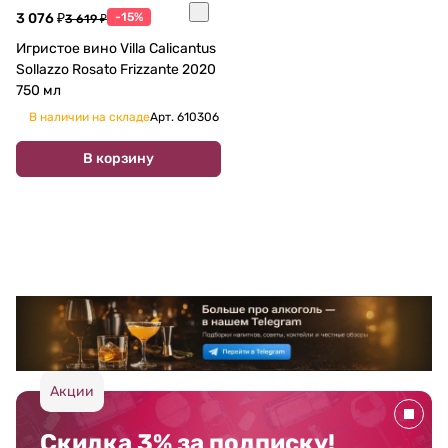
3 076 ₽
-15%
3 619 ₽
Игристое вино Villa Calicantus
Sollazzo Rosato Frizzante 2020
750 мл
В наличии на складе
Арт.
610306
В корзину
Акции
Скидка 3% за подписку!