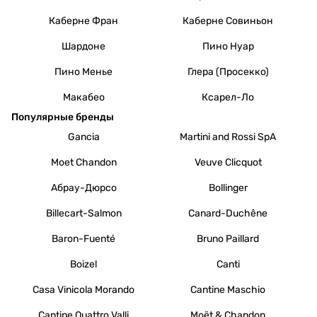
Каберне Фран
Каберне Совиньон
Шардоне
Пино Нуар
Пино Менье
Глера (Просекко)
Макабео
Ксарел-Ло
Популярные бренды
Gancia
Martini and Rossi SpA
Moet Chandon
Veuve Clicquot
Абрау-Дюрсо
Bollinger
Billecart-Salmon
Canard-Duchêne
Baron-Fuenté
Bruno Paillard
Boizel
Canti
Casa Vinicola Morando
Cantine Maschio
Cantine Quattro Valli
Moët & Chandon