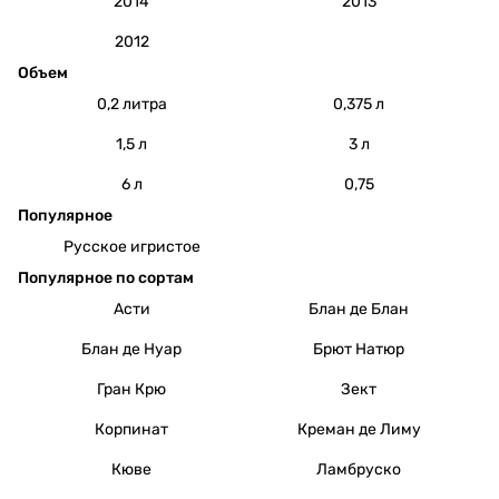
2014
2013
2012
Объем
0,2 литра
0,375 л
1,5 л
3 л
6 л
0,75
Популярное
Русское игристое
Популярное по сортам
Асти
Блан де Блан
Блан де Нуар
Брют Натюр
Гран Крю
Зект
Корпинат
Креман де Лиму
Кюве
Ламбруско