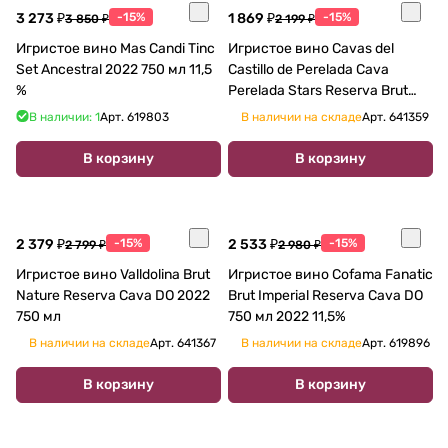
3 273 ₽
-15%
1 869 ₽
-15%
3 850 ₽
2 199 ₽
Игристое вино Mas Candi Tinc
Игристое вино Cavas del
Set Ancestral 2022 750 мл 11,5
Castillo de Perelada Cava
%
Perelada Stars Reserva Brut
Nature 2022 750 мл
В наличии: 1
Арт.
619803
В наличии на складе
Арт.
641359
В корзину
В корзину
2 379 ₽
-15%
2 533 ₽
-15%
2 799 ₽
2 980 ₽
Игристое вино Valldolina Brut
Игристое вино Cofama Fanatic
Nature Reserva Cava DO 2022
Brut Imperial Reserva Cava DO
750 мл
750 мл 2022 11,5%
В наличии на складе
Арт.
641367
В наличии на складе
Арт.
619896
В корзину
В корзину