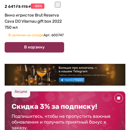
2 641 ₽
-30%
3 773 ₽
Вино игристое Brut Reserva
Cava DO Vilarnau gift box 2022
750 мл
В наличии на складе
Арт.
600747
В корзину
Акции
Скидка 3% за подписку!
Подпишитесь, чтобы не пропустить важные
обновления и получить приятный бонус к
заказу.