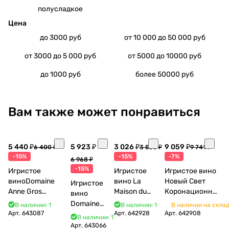
полусладкое
Цена
до 3000 руб
от 10 000 до 50 000 руб
от 3000 до 5 000 руб
от 5000 до 10000 руб
до 1000 руб
более 50000 руб
Вам также может понравиться
5 440 ₽
5 923 ₽
3 026 ₽
9 059 ₽
6 400 ₽
3 560 ₽
9 741 ₽
-15%
-15%
-7%
6 968 ₽
-15%
Игристое
Игристое
Игристое вино
виноDomaine
вино La
Новый Свет
Игристое
Anne Gros
Maison du
Коронационное
вино
Crémant de
Vigneron
коллекционное
Domaine
В наличии: 1
В наличии: 1
В наличии на скла
Bourgogne La Fun
Marcel Cabelier
брют в
Арт.
643087
Vincent
Арт.
642928
Арт.
642908
В наличии: 1
en Bulles
Cremant du
подарочной
Bouzereau
Арт.
643066