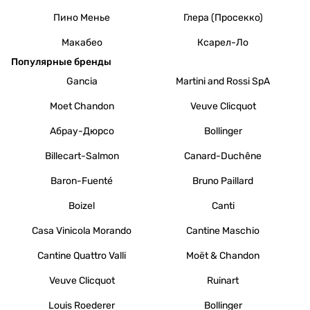
Пино Менье
Глера (Просекко)
Макабео
Ксарел-Ло
Популярные бренды
Gancia
Martini and Rossi SpA
Moet Chandon
Veuve Clicquot
Абрау-Дюрсо
Bollinger
Billecart-Salmon
Canard-Duchêne
Baron-Fuenté
Bruno Paillard
Boizel
Canti
Casa Vinicola Morando
Cantine Maschio
Cantine Quattro Valli
Moët & Chandon
Veuve Clicquot
Ruinart
Louis Roederer
Bollinger