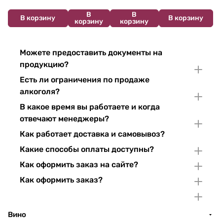
Chardonnay et
Jura
упаковке 750
Crémant de
Pinor Noir Brut 750
Chardonnay
мл
В
В
Bourgogne
В корзину
В корзину
корзину
корзину
мл
750 мл
NV 750 мл
Можете предоставить документы на
продукцию?
Есть ли ограничения по продаже
алкоголя?
В какое время вы работаете и когда
отвечают менеджеры?
Как работает доставка и самовывоз?
Какие способы оплаты доступны?
Как оформить заказ на сайте?
Как оформить заказ?
Вино