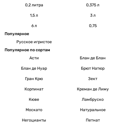
0,2 литра
0,375 л
1,5 л
3 л
6 л
0,75
Популярное
Русское игристое
Популярное по сортам
Асти
Блан де Блан
Блан де Нуар
Брют Натюр
Гран Крю
Зект
Корпинат
Креман де Лиму
Кюве
Ламбруско
Москато
Натуральное
Негоцианты
Петнат