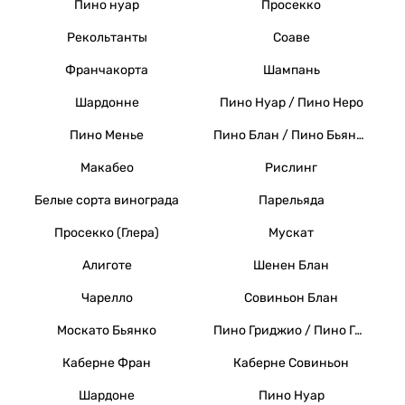
Пино нуар
Просекко
Рекольтанты
Соаве
Франчакорта
Шампань
Шардонне
Пино Нуар / Пино Неро
Пино Менье
Пино Блан / Пино Бьянко / Вайссер Бургундер
Макабео
Рислинг
Белые сорта винограда
Парельяда
Просекко (Глера)
Мускат
Алиготе
Шенен Блан
Чарелло
Совиньон Блан
Москато Бьянко
Пино Гриджио / Пино Гри
Каберне Фран
Каберне Совиньон
Шардоне
Пино Нуар