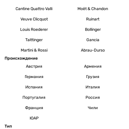
Cantine Quattro Valli
Moët & Chandon
Veuve Clicquot
Ruinart
Louis Roederer
Bollinger
Taittinger
Gancia
Martini & Rossi
Abrau-Durso
Происхождение
Австрия
Армения
Германия
Грузия
Испания
Италия
Португалия
Россия
Франция
Чили
ЮАР
Тип