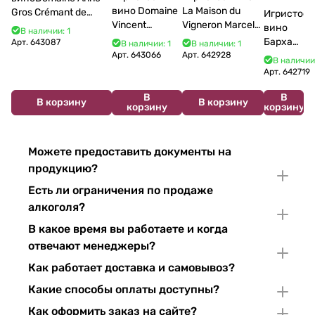
вино Domaine
La Maison du
Gros Crémant de
Игристое
Vincent
Vigneron Marcel
Bourgogne La Fun en
вино
В наличии: 1
Bouzereau
Cabelier Cremant
Bulles Chardonnay et
Бархат
Арт.
643087
В наличии: 1
В наличии: 1
Crémant de
du Jura
Pinor Noir Brut 750 мл
Арт.
643066
Арт.
642928
Остров
В наличии
Bourgogne NV
Chardonnay 750
2025
Арт.
642719
750 мл
мл
750 мл
В
В
В корзину
В корзину
корзину
корзину
Можете предоставить документы на
продукцию?
Есть ли ограничения по продаже
алкоголя?
В какое время вы работаете и когда
отвечают менеджеры?
Как работает доставка и самовывоз?
Какие способы оплаты доступны?
Как оформить заказ на сайте?