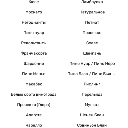
Кюве
Ламбруско
Москато
Натуральное
Негоцианты
Петнат
Пино нуар
Просекко
Рекольтанты
Соаве
Франчакорта
Шампань
Шардонне
Пино Нуар / Пино Неро
Пино Менье
Пино Блан / Пино Бьянко / Вайссер Бургундер
Макабео
Рислинг
Белые сорта винограда
Парельяда
Просекко (Глера)
Мускат
Алиготе
Шенен Блан
Чарелло
Совиньон Блан