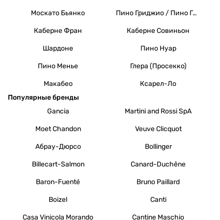
Москато Бьянко
Пино Гриджио / Пино Гри
Каберне Фран
Каберне Совиньон
Шардоне
Пино Нуар
Пино Менье
Глера (Просекко)
Макабео
Ксарел-Ло
Популярные бренды
Gancia
Martini and Rossi SpA
Moet Chandon
Veuve Clicquot
Абрау-Дюрсо
Bollinger
Billecart-Salmon
Canard-Duchêne
Baron-Fuenté
Bruno Paillard
Boizel
Canti
Casa Vinicola Morando
Cantine Maschio