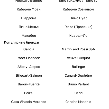
Москато Бьянко
Пино Гриджио / Пино Гри
Каберне Фран
Каберне Совиньон
Шардоне
Пино Нуар
Пино Менье
Глера (Просекко)
Макабео
Ксарел-Ло
Популярные бренды
Gancia
Martini and Rossi SpA
Moet Chandon
Veuve Clicquot
Абрау-Дюрсо
Bollinger
Billecart-Salmon
Canard-Duchêne
Baron-Fuenté
Bruno Paillard
Boizel
Canti
Casa Vinicola Morando
Cantine Maschio