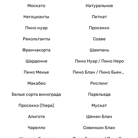
Москато
Натуральное
Негоцианты
Петнат
Пино нуар
Просекко
Рекольтанты
Соаве
Франчакорта
Шампань
Шардонне
Пино Нуар / Пино Неро
Пино Менье
Пино Блан / Пино Бьянко / Вайссер Бургундер
Макабео
Рислинг
Белые сорта винограда
Парельяда
Просекко (Глера)
Мускат
Алиготе
Шенен Блан
Чарелло
Совиньон Блан