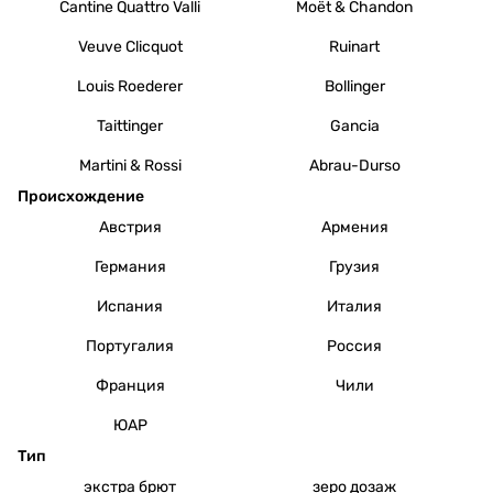
Cantine Quattro Valli
Moët & Chandon
Veuve Clicquot
Ruinart
Louis Roederer
Bollinger
Taittinger
Gancia
Martini & Rossi
Abrau-Durso
Происхождение
Австрия
Армения
Германия
Грузия
Испания
Италия
Португалия
Россия
Франция
Чили
ЮАР
Тип
экстра брют
зеро дозаж