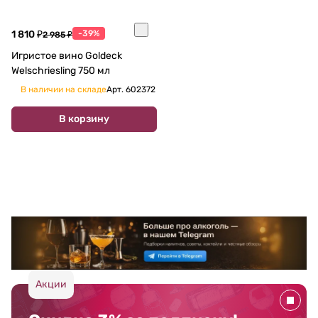
1 810 ₽
-39%
2 985 ₽
Игристое вино Goldeck
Welschriesling 750 мл
В наличии на складе
Арт.
602372
В корзину
Акции