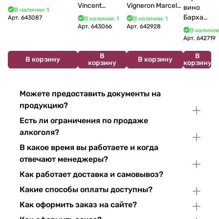
Vincent
Vigneron Marcel
Bourgogne La Fun en
вино
В наличии: 1
Bouzereau
Cabelier Cremant
Bulles Chardonnay et
Бархат
Арт.
643087
В наличии: 1
В наличии: 1
Crémant de
du Jura
Pinor Noir Brut 750 мл
Арт.
643066
Арт.
642928
Остров
В наличии
Bourgogne NV
Chardonnay 750
2025
Арт.
642719
750 мл
мл
750 мл
В
В
В корзину
В корзину
корзину
корзину
Можете предоставить документы на
продукцию?
Есть ли ограничения по продаже
алкоголя?
В какое время вы работаете и когда
отвечают менеджеры?
Как работает доставка и самовывоз?
Какие способы оплаты доступны?
Как оформить заказ на сайте?