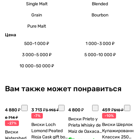
Single Malt
Blended
Grain
Bourbon
Pure Malt
Цена
500–1 000 ₽
1 000–3 000 ₽
3 000–5 000 ₽
5 000–10 000 ₽
10 000–50 000 ₽
Вам также может понравиться
4 880 ₽
3 713 ₽
4 800 ₽
459 ₽
3 993 ₽
510 ₽
-7%
-10%
6 714 ₽
Виски Prieto y
-27%
Виски Loch
Виски Шерлок
Prieta Whisky de
Lomond Peated
Купажированны
Maiz de Oaxaca
Виски
Rioja Cask gift box
Классик 250
700 мл
Watershed