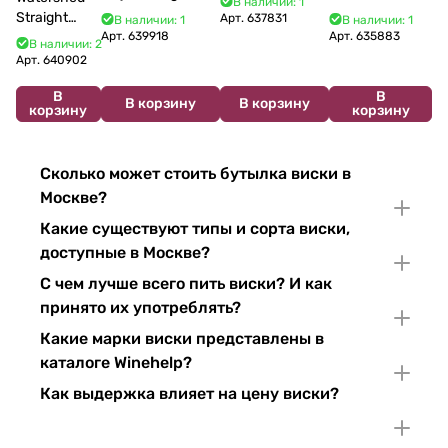
В наличии: 1
700 мл 40%
мл
Straight
Арт.
637831
В наличии: 1
В наличии: 1
Bourbon 750
Арт.
639918
Арт.
635883
В наличии: 2
мл
Арт.
640902
В
В
В корзину
В корзину
корзину
корзину
Сколько может стоить бутылка виски в
Москве?
Какие существуют типы и сорта виски,
доступные в Москве?
С чем лучше всего пить виски? И как
принято их употреблять?
Какие марки виски представлены в
каталоге Winehelp?
Как выдержка влияет на цену виски?