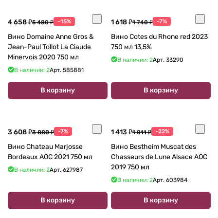
4 658 ₽
-15%
1 618 ₽
-7%
5 480 ₽
1 740 ₽
Вино Domaine Anne Gros &
Вино Cotes du Rhone red 2023
Jean-Paul Tollot La Ciaude
750 мл 13,5%
Minervois 2020 750 мл
В наличии: 2
Арт.
33290
В наличии: 2
Арт.
585881
В корзину
В корзину
3 608 ₽
-7%
1 413 ₽
-22%
3 880 ₽
1 811 ₽
Вино Chateau Marjosse
Вино Bestheim Muscat des
Bordeaux AOC 2021 750 мл
Chasseurs de Lune Alsace AOC
2019 750 мл
В наличии: 2
Арт.
627987
В наличии: 2
Арт.
603984
В корзину
В корзину