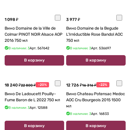
1 098 ₽
3 977 ₽
Вино Domaine de la Ville de
Вино Domaine de la Begude
Colmar PINOT NOIR Alsace AOP
L'Irréductible Rose Bandol AOC
2016 750 мл
750 мл
В наличии: 3
Арт.
567642
В наличии: 3
Арт.
536697
В корзину
В корзину
18 240 ₽
-20%
12 726 ₽
-22%
22 800 ₽
16 316 ₽
Вино De Ladoucett Pouilly-
Вино Chateau Potensac Medoc
Fume Baron de L 2022 750 мл
AOC Cru Bourgeois 2015 1500
мл
В наличии: 3
Арт.
12588
В наличии: 3
Арт.
16833
В корзину
В корзину