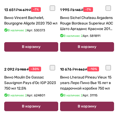
13 651 ₽
-7%
1 995 ₽
-7%
14 679 ₽
2 145 ₽
Вино Vincent Bachelet,
Вино Sichel Chateau Argadens
Bourgogne Aligote 2020 750 мл
Rouge Bordeaux Superieur AOC
Шато Аргаданс Красное 2016
В наличии: 2
Арт.
530373
750 мл
В наличии: 2
Арт.
581891
В корзину
В корзину
2 092 ₽
-30%
10 676 ₽
-10%
2 988 ₽
11 862 ₽
Вино Moulin De Gassac
Вино Lheraud Pineau Vieux 15
Sauvignon Pays d'Oc IGP 2023
years Леро Пино Вье 15 лет в
750 мл 12,5%
подарочной коробке 750 мл
В наличии: 2
Арт.
624801
В наличии: 2
Арт.
31115
В корзину
В корзину