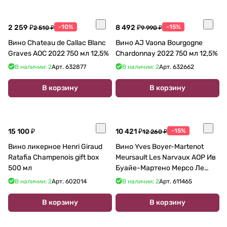
2 259 ₽
-10%
8 492 ₽
-15%
2 510 ₽
9 990 ₽
Вино Chateau de Callac Blanc
Вино AJ Vaona Bourgogne
Graves AOC 2022 750 мл 12,5%
Chardonnay 2022 750 мл 12,5%
В наличии: 2
Арт.
632877
В наличии: 2
Арт.
632662
В корзину
В корзину
15 100 ₽
10 421 ₽
-15%
12 260 ₽
Вино ликерное Henri Giraud
Вино Yves Boyer-Martenot
Ratafia Champenois gift box
Meursault Les Narvaux AOP Ив
500 мл
Буайе-Мартено Мерсо Ле
Нарво 2018 750 мл 13%
В наличии: 2
Арт.
602014
В наличии: 2
Арт.
611465
В корзину
В корзину