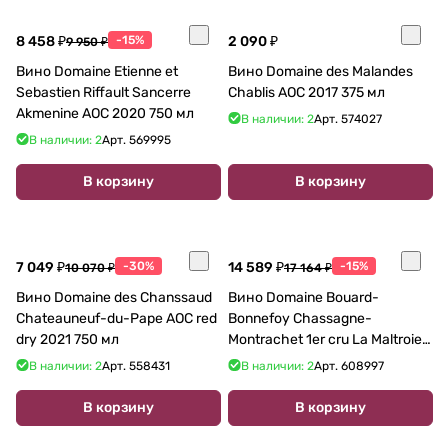
8 458 ₽
-15%
2 090 ₽
9 950 ₽
Вино Domaine Etienne et
Вино Domaine des Malandes
Sebastien Riffault Sancerre
Chablis AOC 2017 375 мл
Akmenine AOC 2020 750 мл
В наличии: 2
Арт.
574027
В наличии: 2
Арт.
569995
В корзину
В корзину
7 049 ₽
-30%
14 589 ₽
-15%
10 070 ₽
17 164 ₽
Вино Domaine des Chanssaud
Вино Domaine Bouard-
Chateauneuf-du-Pape АОС red
Bonnefoy Chassagne-
dry 2021 750 мл
Montrachet 1er cru La Maltroie
2020 750 мл 13,5%
В наличии: 2
Арт.
558431
В наличии: 2
Арт.
608997
В корзину
В корзину