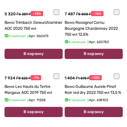
5 320 ₽
-15%
7 487 ₽
-15%
6 259 ₽
8 808 ₽
Вино Trimbach Gewurztraminer
Вино Rossignol Cornu
AOC 2020 750 мл
Bourgogne Chardonnay 2022
750 мл 12,5%
В наличии: 2
Арт.
560475
В наличии: 2
Арт.
620783
В корзину
В корзину
7 924 ₽
-7%
1 404 ₽
-12%
8 520 ₽
1 595 ₽
Вино Les Hauts du Tertre
Вино Guillaume Aurele Pinot
Margaux AOC 2019 750 мл
Noir red dry 2022 750 мл 13,5 %
В наличии: 2
Арт.
11328
В наличии: 2
Арт.
618103
В корзину
В корзину