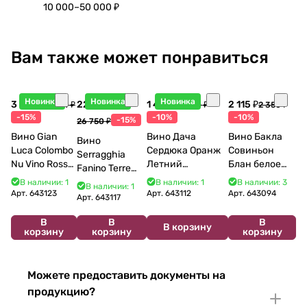
10 000–50 000 ₽
Вам также может понравиться
Новинка
Новинка
Новинка
3 998 ₽
22 738 ₽
1 440 ₽
2 115 ₽
4 704 ₽
1 600 ₽
2 350 ₽
-15%
-10%
-10%
-15%
26 750 ₽
Вино Gian
Вино Дача
Вино Бакла
Вино
Luca Colombo
Сердюка Оранж
Совиньон
Serragghia
Nu Vino Rosso
Летний
Блан белое
Fanino Terre
2025 750 мл
Сибирьковый
сухое 750 мл
Siciliane IGP
В наличии: 1
В наличии: 1
В наличии: 3
В наличии: 1
2024 750 мл
12%
Арт.
643123
Арт.
643112
Арт.
643094
2022 750 мл
Арт.
643117
В
В
В
В корзину
корзину
корзину
корзину
Можете предоставить документы на
продукцию?