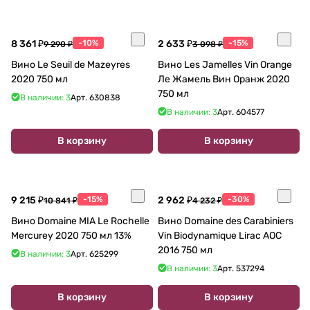
8 361 ₽
-10%
2 633 ₽
-15%
9 290 ₽
3 098 ₽
Вино Le Seuil de Mazeyres
Вино Les Jamelles Vin Orange
2020 750 мл
Ле Жамель Вин Оранж 2020
750 мл
В наличии: 3
Арт.
630838
В наличии: 3
Арт.
604577
В корзину
В корзину
9 215 ₽
-15%
2 962 ₽
-30%
10 841 ₽
4 232 ₽
Вино Domaine MIA Le Rochelle
Вино Domaine des Carabiniers
Mercurey 2020 750 мл 13%
Vin Biodynamique Lirac AOC
2016 750 мл
В наличии: 3
Арт.
625299
В наличии: 3
Арт.
537294
В корзину
В корзину