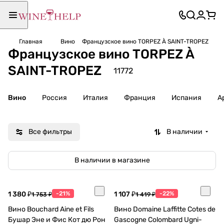
Главная
Вино
Французское вино TORPEZ À SAINT-TROPEZ
Французское вино TORPEZ À
SAINT-TROPEZ
11772
Вино
Россия
Италия
Франция
Испания
А
Все фильтры
В наличии
В наличии в магазине
1 380 ₽
-21%
1 107 ₽
-22%
1 753 ₽
1 419 ₽
Вино Bouchard Aine et Fils
Вино Domaine Laffitte Cotes de
Бушар Эне и Фис Кот дю Рон
Gascogne Colombard Ugni-