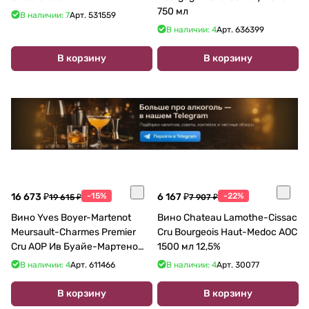
750 мл
В наличии: 7
Арт.
531559
В наличии: 4
Арт.
636399
В корзину
В корзину
16 673 ₽
-15%
6 167 ₽
-22%
19 615 ₽
7 907 ₽
Вино Yves Boyer-Martenot
Вино Chateau Lamothe-Cissac
Meursault-Charmes Premier
Cru Bourgeois Haut-Medoc AOC
Cru AOP Ив Буайе-Мартено
1500 мл 12,5%
Мерсо-Шарм Премье Крю
В наличии: 4
Арт.
611466
В наличии: 4
Арт.
30077
2018 750 мл 13,5%
В корзину
В корзину