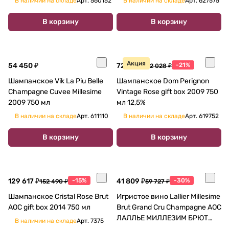
В наличии на складе
Арт.
560152
В наличии на складе
Арт.
627575
В корзину
В корзину
Акция
54 450 ₽
72 395 ₽
-21%
92 028 ₽
Шампанское Vik La Piu Belle
Шампанское Dom Perignon
Champagne Cuvee Millesime
Vintage Rose gift box 2009 750
2009 750 мл
мл 12,5%
В наличии на складе
Арт.
611110
В наличии на складе
Арт.
619752
В корзину
В корзину
129 617 ₽
-15%
41 809 ₽
-30%
152 490 ₽
59 727 ₽
Шампанское Cristal Rose Brut
Игристое вино Lallier Millesime
AOC gift box 2014 750 мл
Brut Grand Cru Champagne AOC
ЛАЛЛЬЕ МИЛЛЕЗИМ БРЮТ
В наличии на складе
Арт.
7375
ГРАН КРЮ ШАМПАНЬ АОС В