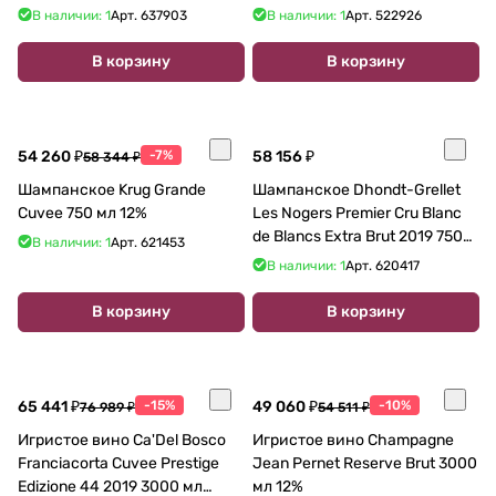
В наличии: 1
Арт.
637903
В наличии: 1
Арт.
522926
В корзину
В корзину
54 260 ₽
-7%
58 156 ₽
58 344 ₽
Шампанское Krug Grande
Шампанское Dhondt-Grellet
Cuvee 750 мл 12%
Les Nogers Premier Cru Blanc
de Blancs Extra Brut 2019 750
В наличии: 1
Арт.
621453
мл
В наличии: 1
Арт.
620417
В корзину
В корзину
65 441 ₽
-15%
49 060 ₽
-10%
76 989 ₽
54 511 ₽
Игристое вино Ca'Del Bosco
Игристое вино Champagne
Franciacorta Cuvee Prestige
Jean Pernet Reserve Brut 3000
Edizione 44 2019 3000 мл
мл 12%