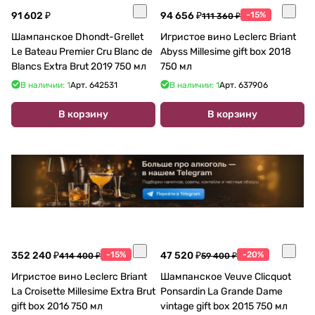
91 602 ₽
94 656 ₽
-15%
111 360 ₽
Шампанское Dhondt-Grellet
Игристое вино Leclerc Briant
Le Bateau Premier Cru Blanc de
Abyss Millesime gift box 2018
Blancs Extra Brut 2019 750 мл
750 мл
В наличии: 1
Арт.
642531
В наличии: 1
Арт.
637906
В корзину
В корзину
352 240 ₽
-15%
47 520 ₽
-20%
414 400 ₽
59 400 ₽
Игристое вино Leclerc Briant
Шампанское Veuve Clicquot
La Croisette Millesime Extra Brut
Ponsardin La Grande Dame
gift box 2016 750 мл
vintage gift box 2015 750 мл