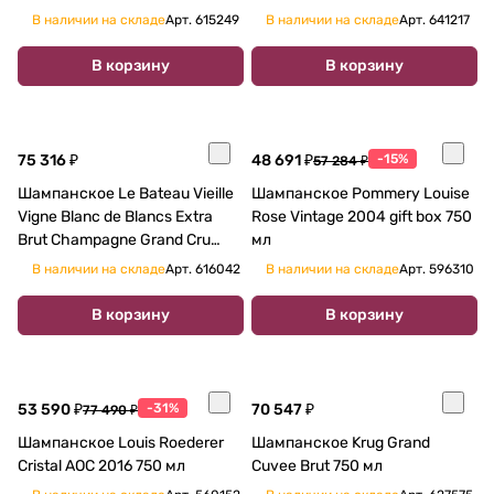
12,5%
В наличии на складе
Арт.
615249
В наличии на складе
Арт.
641217
В корзину
В корзину
75 316 ₽
48 691 ₽
-15%
57 284 ₽
Шампанское Le Bateau Vieille
Шампанское Pommery Louise
Vigne Blanc de Blancs Extra
Rose Vintage 2004 gift box 750
Brut Champagne Grand Cru
мл
'Cramant' 750 мл 12 %
В наличии на складе
Арт.
616042
В наличии на складе
Арт.
596310
В корзину
В корзину
53 590 ₽
-31%
70 547 ₽
77 490 ₽
Шампанское Louis Roederer
Шампанское Krug Grand
Cristal AOC 2016 750 мл
Cuvee Brut 750 мл