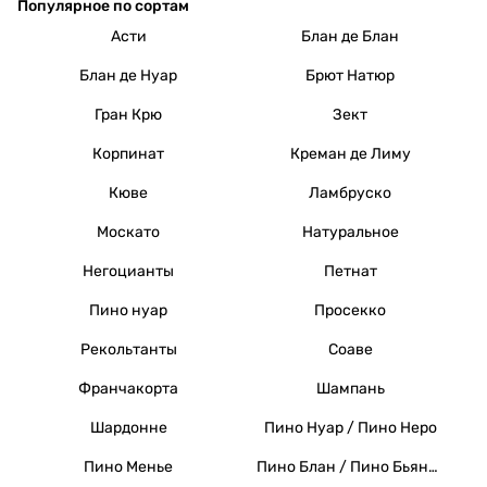
Популярное по сортам
Асти
Блан де Блан
Блан де Нуар
Брют Натюр
Гран Крю
Зект
Корпинат
Креман де Лиму
Кюве
Ламбруско
Москато
Натуральное
Негоцианты
Петнат
Пино нуар
Просекко
Рекольтанты
Соаве
Франчакорта
Шампань
Шардонне
Пино Нуар / Пино Неро
Пино Менье
Пино Блан / Пино Бьянко / Вайссер Бургундер