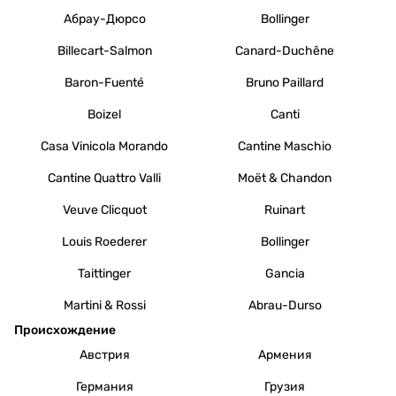
Абрау-Дюрсо
Bollinger
Billecart-Salmon
Canard-Duchêne
Baron-Fuenté
Bruno Paillard
Boizel
Canti
Casa Vinicola Morando
Cantine Maschio
Cantine Quattro Valli
Moët & Chandon
Veuve Clicquot
Ruinart
Louis Roederer
Bollinger
Taittinger
Gancia
Martini & Rossi
Abrau-Durso
Происхождение
Австрия
Армения
Германия
Грузия