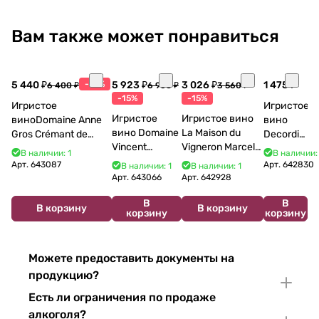
Вам также может понравиться
5 440 ₽
-15%
5 923 ₽
3 026 ₽
1 475 ₽
6 400 ₽
6 968 ₽
3 560 ₽
-15%
-15%
Игристое
Игристое
Игристое
Игристое вино
виноDomaine Anne
вино
вино Domaine
La Maison du
Gros Crémant de
Decordi
Vincent
Vigneron Marcel
Bourgogne La Fun en
Costa Blu
В наличии: 1
В наличии:
Bouzereau
Cabelier Cremant
Bulles Chardonnay et
Brut 750
Арт.
643087
Арт.
642830
В наличии: 1
В наличии: 1
Crémant de
du Jura
Pinor Noir Brut 750 мл
мл 11%
Арт.
643066
Арт.
642928
Bourgogne NV
Chardonnay 750
В
В
750 мл
мл
В корзину
В корзину
корзину
корзину
Можете предоставить документы на
продукцию?
Есть ли ограничения по продаже
алкоголя?