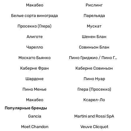
Макабео
Рислинг
Белые сорта винограда
Парельяда
Просекко (Глера)
Мускат
Алиготе
Шенен Блан
Чарелло
Совиньон Блан
Москато Бьянко
Пино Гриджио / Пино Гри
Каберне Фран
Каберне Совиньон
Шардоне
Пино Нуар
Пино Менье
Глера (Просекко)
Макабео
Ксарел-Ло
Популярные бренды
Gancia
Martini and Rossi SpA
Moet Chandon
Veuve Clicquot