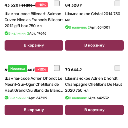
43 520 ₽
-15%
84 328 ₽
51 200 ₽
Шампанское Billecart-Salmon
Шампанское Cristal 2014 750
Cuvee Nicolas Francois Billecart
мл
2012 gift box 750 мл
В наличии: 2
Арт.
604001
В наличии: 2
Арт.
19646
В корзину
В корзину
Новинка
61 776 ₽
-10%
70 644 ₽
68 640 ₽
Шампанское Adrien Dhondt Le
Шампанское Adrien Dhondt
Mesnil-Sur-Oger Chetillons de
Champagne Chetillons De Haut
Haut Grand Cru Blanc de Blancs
2020 750 мл
Extra Brut 2020 750 мл
В наличии: 1
Арт.
643119
В наличии: 1
Арт.
642532
В корзину
В корзину