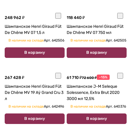
248 962 ₽
118 440 ₽
Шампанское Henri Giraud Fût
Шампанское Henri Giraud Fût
De Chêne MV 07 1,5 л
De Chêne MV 07 750 мл
В наличии на складе
Арт.
642506
В наличии на складе
Арт.
642505
В корзину
В корзину
267 428 ₽
61 710 ₽
-15%
72 600 ₽
Шампанское Henri Giraud Fût
Шампанское J-M Seleque
De Chêne MV 19 Aÿ Grand Cru 3
Solessence, Extra Brut 2020
л
3000 мл 12,5%
В наличии на складе
Арт.
642496
В наличии на складе
Арт.
640376
В корзину
В корзину