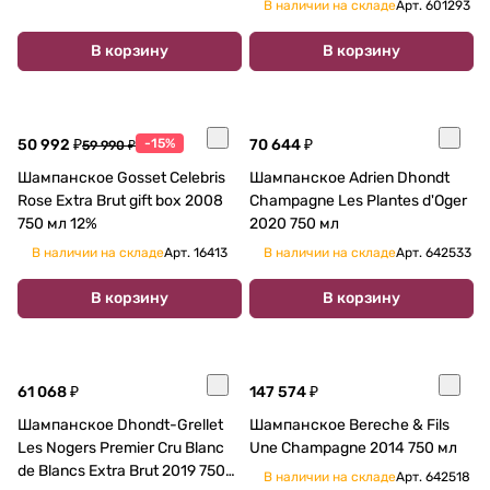
В наличии на складе
Арт.
601293
ПОДАРОЧНОЙ УПАКОВКЕ 2012
750 мл
В корзину
В корзину
50 992 ₽
-15%
70 644 ₽
59 990 ₽
Шампанское Gosset Celebris
Шампанское Adrien Dhondt
Rose Extra Brut gift box 2008
Champagne Les Plantes d'Oger
750 мл 12%
2020 750 мл
В наличии на складе
Арт.
16413
В наличии на складе
Арт.
642533
В корзину
В корзину
61 068 ₽
147 574 ₽
Шампанское Dhondt-Grellet
Шампанское Bereche & Fils
Les Nogers Premier Cru Blanc
Une Champagne 2014 750 мл
de Blancs Extra Brut 2019 750
В наличии на складе
Арт.
642518