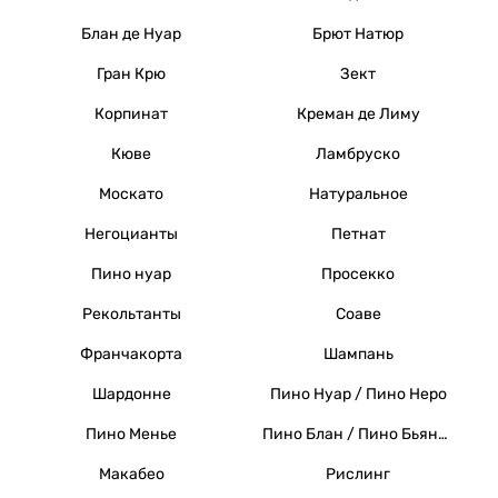
Блан де Нуар
Брют Натюр
Гран Крю
Зект
Корпинат
Креман де Лиму
Кюве
Ламбруско
Москато
Натуральное
Негоцианты
Петнат
Пино нуар
Просекко
Рекольтанты
Соаве
Франчакорта
Шампань
Шардонне
Пино Нуар / Пино Неро
Пино Менье
Пино Блан / Пино Бьянко / Вайссер Бургундер
Макабео
Рислинг