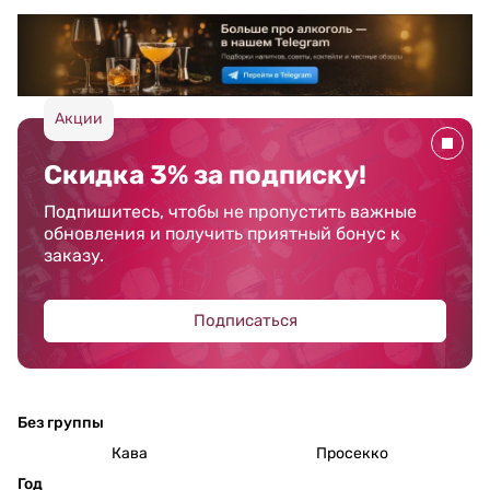
Акции
Скидка 3% за подписку!
Подпишитесь, чтобы не пропустить важные
обновления и получить приятный бонус к
заказу.
Подписаться
Без группы
Кава
Просекко
Год