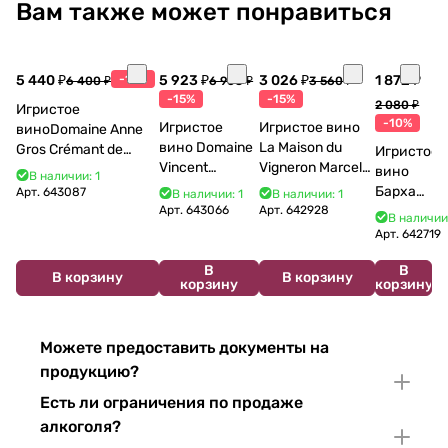
Вам также может понравиться
5 440 ₽
-15%
5 923 ₽
3 026 ₽
1 872 ₽
6 400 ₽
6 968 ₽
3 560 ₽
-15%
-15%
2 080 ₽
Игристое
-10%
Игристое
Игристое вино
виноDomaine Anne
вино Domaine
La Maison du
Gros Crémant de
Игристое
Vincent
Vigneron Marcel
Bourgogne La Fun en
вино
В наличии: 1
Bouzereau
Cabelier Cremant
Bulles Chardonnay et
Бархат
Арт.
643087
В наличии: 1
В наличии: 1
Crémant de
du Jura
Pinor Noir Brut 750 мл
Арт.
643066
Арт.
642928
Остров
В наличии
Bourgogne NV
Chardonnay 750
2025
Арт.
642719
750 мл
мл
750 мл
В
В
В корзину
В корзину
корзину
корзину
Можете предоставить документы на
продукцию?
Есть ли ограничения по продаже
алкоголя?