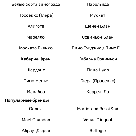
Белые сорта винограда
Парельяда
Просекко (Глера)
Мускат
Алиготе
Шенен Блан
Чарелло
Совиньон Блан
Москато Бьянко
Пино Гриджио / Пино Гри
Каберне Фран
Каберне Совиньон
Шардоне
Пино Нуар
Пино Менье
Глера (Просекко)
Макабео
Ксарел-Ло
Популярные бренды
Gancia
Martini and Rossi SpA
Moet Chandon
Veuve Clicquot
Абрау-Дюрсо
Bollinger