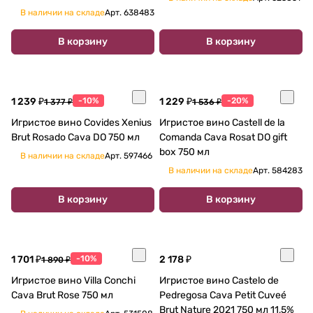
В наличии на складе
Арт.
638483
В корзину
В корзину
1 239 ₽
-10%
1 229 ₽
-20%
1 377 ₽
1 536 ₽
Игристое вино Covides Xenius
Игристое вино Castell de la
Brut Rosado Cava DO 750 мл
Comanda Cava Rosat DO gift
box 750 мл
В наличии на складе
Арт.
597466
В наличии на складе
Арт.
584283
В корзину
В корзину
1 701 ₽
-10%
2 178 ₽
1 890 ₽
Игристое вино Villa Conchi
Игристое вино Castelo de
Cava Brut Rose 750 мл
Pedregosa Cava Petit Cuveé
Brut Nature 2021 750 мл 11,5%