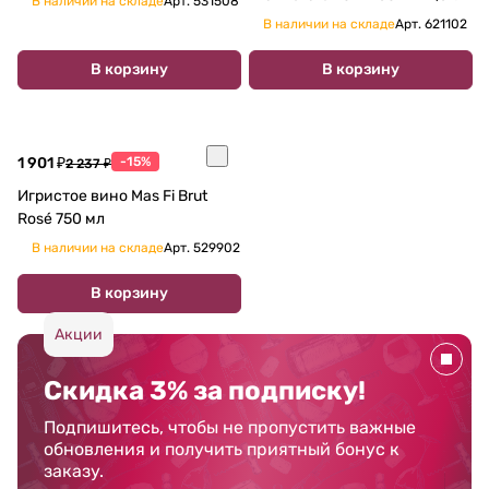
В наличии на складе
Арт.
531508
В наличии на складе
Арт.
621102
В корзину
В корзину
1 901 ₽
-15%
2 237 ₽
Игристое вино Mas Fi Brut
Rosé 750 мл
В наличии на складе
Арт.
529902
В корзину
Акции
Скидка 3% за подписку!
Подпишитесь, чтобы не пропустить важные
обновления и получить приятный бонус к
заказу.