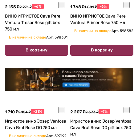
2 135 ₽
-6%
1 768 ₽
-6%
2 271 ₽
1 881 ₽
ВИНО ИГРИСТОЕ Cava Pere
ВИНО ИГРИСТОЕ Cava Pere
Ventura Tresor Rose gift box
Ventura Primer Rose 750 мл
750 мл
В наличии на складе
Арт.
598382
В наличии на складе
Арт.
598381
В корзину
В корзину
1 710 ₽
-21%
2 207 ₽
-7%
2 154 ₽
2 373 ₽
Игристое вино Josep Ventosa
Игристое вино Josep Ventosa
Cava Brut Rose DO 750 мл
Cava Brut Rose DO gift box 750
мл
В наличии на складе
Арт.
597192