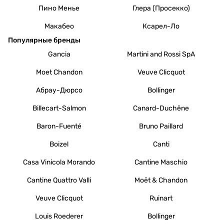
Пино Менье
Глера (Просекко)
Макабео
Ксарел-Ло
Популярные бренды
Gancia
Martini and Rossi SpA
Moet Chandon
Veuve Clicquot
Абрау-Дюрсо
Bollinger
Billecart-Salmon
Canard-Duchêne
Baron-Fuenté
Bruno Paillard
Boizel
Canti
Casa Vinicola Morando
Cantine Maschio
Cantine Quattro Valli
Moët & Chandon
Veuve Clicquot
Ruinart
Louis Roederer
Bollinger