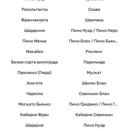
Рекольтанты
Соаве
Франчакорта
Шампань
Шардонне
Пино Нуар / Пино Неро
Пино Менье
Пино Блан / Пино Бьянко / Вайссер Бургундер
Макабео
Рислинг
Белые сорта винограда
Парельяда
Просекко (Глера)
Мускат
Алиготе
Шенен Блан
Чарелло
Совиньон Блан
Москато Бьянко
Пино Гриджио / Пино Гри
Каберне Фран
Каберне Совиньон
Шардоне
Пино Нуар