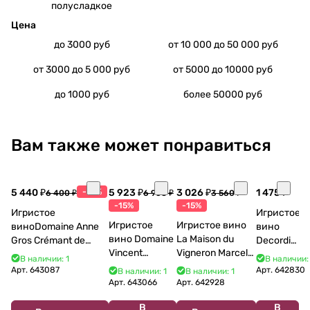
полусладкое
Цена
до 3000 руб
от 10 000 до 50 000 руб
от 3000 до 5 000 руб
от 5000 до 10000 руб
до 1000 руб
более 50000 руб
Вам также может понравиться
5 440 ₽
-15%
5 923 ₽
3 026 ₽
1 475 ₽
6 400 ₽
6 968 ₽
3 560 ₽
-15%
-15%
Игристое
Игристое
Игристое
Игристое вино
виноDomaine Anne
вино
вино Domaine
La Maison du
Gros Crémant de
Decordi
Vincent
Vigneron Marcel
Bourgogne La Fun en
Costa Blu
В наличии: 1
В наличии:
Bouzereau
Cabelier Cremant
Bulles Chardonnay et
Brut 750
Арт.
643087
Арт.
642830
В наличии: 1
В наличии: 1
Crémant de
du Jura
Pinor Noir Brut 750 мл
мл 11%
Арт.
643066
Арт.
642928
Bourgogne NV
Chardonnay 750
В
В
750 мл
мл