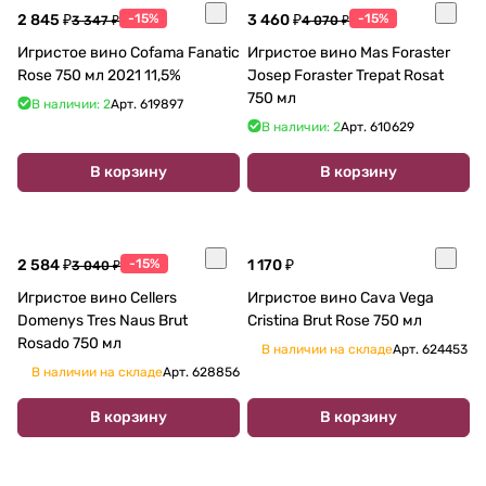
2 845 ₽
-15%
3 460 ₽
-15%
3 347 ₽
4 070 ₽
Игристое вино Cofama Fanatic
Игристое вино Mas Foraster
Rose 750 мл 2021 11,5%
Josep Foraster Trepat Rosat
750 мл
В наличии: 2
Арт.
619897
В наличии: 2
Арт.
610629
В корзину
В корзину
2 584 ₽
-15%
1 170 ₽
3 040 ₽
Игристое вино Cellers
Игристое вино Cava Vega
Domenys Tres Naus Brut
Cristina Brut Rose 750 мл
Rosado 750 мл
В наличии на складе
Арт.
624453
В наличии на складе
Арт.
628856
В корзину
В корзину