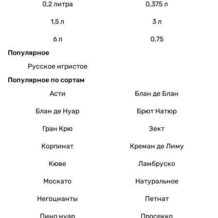
0,2 литра
0,375 л
1,5 л
3 л
6 л
0,75
Популярное
Русское игристое
Популярное по сортам
Асти
Блан де Блан
Блан де Нуар
Брют Натюр
Гран Крю
Зект
Корпинат
Креман де Лиму
Кюве
Ламбруско
Москато
Натуральное
Негоцианты
Петнат
Пино нуар
Просекко