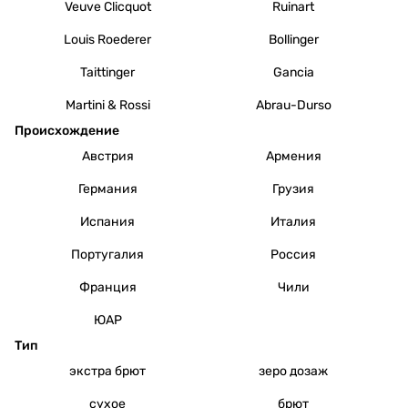
Veuve Clicquot
Ruinart
Louis Roederer
Bollinger
Taittinger
Gancia
Martini & Rossi
Abrau-Durso
Происхождение
Австрия
Армения
Германия
Грузия
Испания
Италия
Португалия
Россия
Франция
Чили
ЮАР
Тип
экстра брют
зеро дозаж
сухое
брют