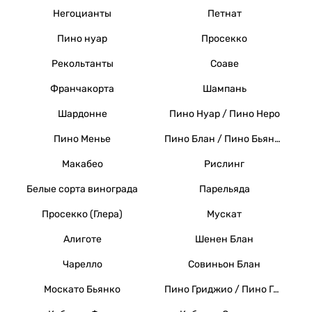
Негоцианты
Петнат
Пино нуар
Просекко
Рекольтанты
Соаве
Франчакорта
Шампань
Шардонне
Пино Нуар / Пино Неро
Пино Менье
Пино Блан / Пино Бьянко / Вайссер Бургундер
Макабео
Рислинг
Белые сорта винограда
Парельяда
Просекко (Глера)
Мускат
Алиготе
Шенен Блан
Чарелло
Совиньон Блан
Москато Бьянко
Пино Гриджио / Пино Гри