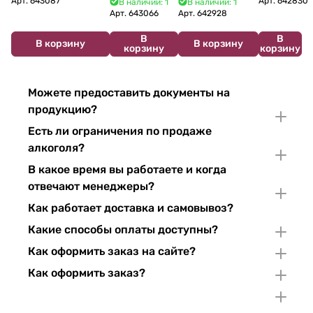
Арт.
643087
Арт.
642830
В наличии: 1
В наличии: 1
Crémant de
du Jura
Pinor Noir Brut 750 мл
мл 11%
Арт.
643066
Арт.
642928
Bourgogne NV
Chardonnay 750
В
В
750 мл
мл
В корзину
В корзину
корзину
корзину
Можете предоставить документы на
продукцию?
Есть ли ограничения по продаже
алкоголя?
В какое время вы работаете и когда
отвечают менеджеры?
Как работает доставка и самовывоз?
Какие способы оплаты доступны?
Как оформить заказ на сайте?
Как оформить заказ?