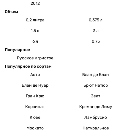
2012
Объем
0,2 литра
0,375 л
1,5 л
3 л
6 л
0,75
Популярное
Русское игристое
Популярное по сортам
Асти
Блан де Блан
Блан де Нуар
Брют Натюр
Гран Крю
Зект
Корпинат
Креман де Лиму
Кюве
Ламбруско
Москато
Натуральное