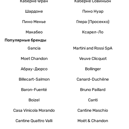
Каберне Фран
Каберне Совиньон
Шардоне
Пино Нуар
Пино Менье
Глера (Просекко)
Макабео
Ксарел-Ло
Популярные бренды
Gancia
Martini and Rossi SpA
Moet Chandon
Veuve Clicquot
Абрау-Дюрсо
Bollinger
Billecart-Salmon
Canard-Duchêne
Baron-Fuenté
Bruno Paillard
Boizel
Canti
Casa Vinicola Morando
Cantine Maschio
Cantine Quattro Valli
Moët & Chandon