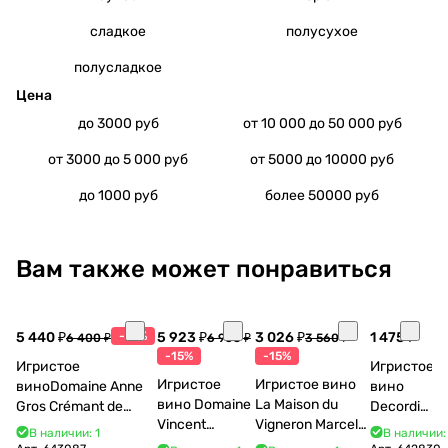
сладкое
полусухое
полусладкое
Цена
до 3000 руб
от 10 000 до 50 000 руб
от 3000 до 5 000 руб
от 5000 до 10000 руб
до 1000 руб
более 50000 руб
Вам также может понравиться
5 440 ₽
-15%
5 923 ₽
3 026 ₽
1 475 ₽
6 400 ₽
6 968 ₽
3 560 ₽
-15%
-15%
Игристое
Игристое
Игристое
Игристое вино
виноDomaine Anne
вино
вино Domaine
La Maison du
Gros Crémant de
Decordi
Vincent
Vigneron Marcel
Bourgogne La Fun en
Costa Blu
В наличии: 1
В наличии:
Bouzereau
Cabelier Cremant
Bulles Chardonnay et
Brut 750