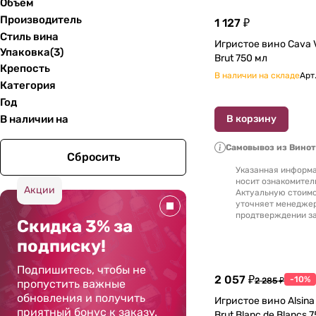
Объем
Производитель
1 127 ₽
Стиль вина
Игристое вино Cava V
Упаковка
(
3
)
Brut 750 мл
Крепость
В наличии на складе
Арт
Категория
Год
В наличии на
В корзину
Самовывоз из Вино
Сбросить
Указанная информа
носит ознакомител
Акции
Актуальную стоимо
уточняет менедже
продтверждении за
Скидка 3% за
подписку!
Подпишитесь, чтобы не
2 057 ₽
-10%
2 285 ₽
пропустить важные
обновления и получить
Игристое вино Alsina
приятный бонус к заказу.
Brut Blanc de Blancs 7