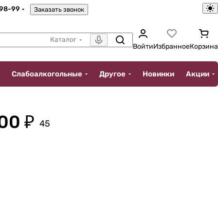
-98-99
Заказать звонок
Каталог
Войти
Избранное
Корзина
Слабоалкогольные
Другое
Новинки
Акции
00 ₽
45