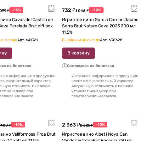
732 ₽
-15%
-30%
099 ₽
1 046 ₽
вино Cavas del Castillo de
Игристое вино Garcia Carrion Jaume
ava Perelada Brut gift box
Serra Brut Nature Cava 2023 200 мл
11,5%
на складе
Арт.
641361
В наличии на складе
Арт.
638628
ину
В корзину
оз из Винотеки
Самовывоз из Винотеки
нная информация о продукции
Указанная информация о продукции
 ознакомительный характер.
носит ознакомительный характер.
льную стоимость и наличие
Актуальную стоимость и наличие
яет менеджер при
уточняет менеджер при
верждении заказа.
продтверждении заказа.
2 363 ₽
-10%
-10%
 480 ₽
2 625 ₽
о Vallformosa Proa Brut
Игристое вино Albet i Noya Can
Nature, Cava DO 750 мл 11,5%
Vendell Estate Brut Reserva 750 мл