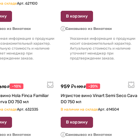
на складе
Арт.
621100
ину
В корзину
оз из Винотеки
Самовывоз из Винотеки
нная информация о продукции
Указанная информация о продукции
 ознакомительный характер.
носит ознакомительный характер.
льную стоимость и наличие
Актуальную стоимость и наличие
яет менеджер при
уточняет менеджер при
верждении заказа.
продтверждении заказа.
959 ₽
-10%
-20%
 690 ₽
1 199 ₽
вино Hola Finca Familiar
Игристое вино Vinart Semi Seco Cava
Cava Reserva DO 750 мл
DO 750 мл
на складе
Арт.
632335
В наличии на складе
Арт.
614504
ину
В корзину
оз из Винотеки
Самовывоз из Винотеки