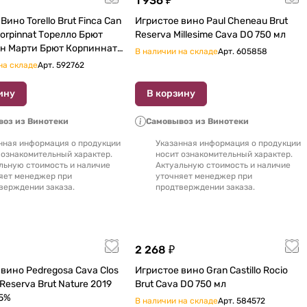
1 936 ₽
Вино Torello Brut Finca Can
Игристое вино Paul Cheneau Brut
Corpinnat Торелло Брют
Reserva Millesime Cava DO 750 мл
н Марти Брют Корпиннат
В наличии на складе
Арт.
605858
 750 мл
на складе
Арт.
592762
ину
В корзину
оз из Винотеки
Самовывоз из Винотеки
нная информация о продукции
Указанная информация о продукции
 ознакомительный характер.
носит ознакомительный характер.
льную стоимость и наличие
Актуальную стоимость и наличие
яет менеджер при
уточняет менеджер при
верждении заказа.
продтверждении заказа.
2 268 ₽
osa Cava Clos
Игристое вино Gran Castillo Rocio
eserva Brut Nature 2019
Brut Cava DO 750 мл
 11,5%
В наличии на складе
Арт.
584572