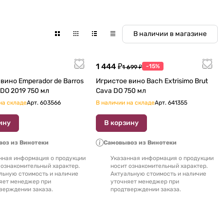
В наличии в магазине
1 444 ₽
-15%
1 699 ₽
вино Emperador de Barros
Игристое вино Bach Extrisimo Brut
Brut Cava DO 2019 750 мл
Cava DO 750 мл
на складе
Арт.
603566
В наличии на складе
Арт.
641355
ину
В корзину
оз из Винотеки
Самовывоз из Винотеки
нная информация о продукции
Указанная информация о продукции
 ознакомительный характер.
носит ознакомительный характер.
льную стоимость и наличие
Актуальную стоимость и наличие
яет менеджер при
уточняет менеджер при
верждении заказа.
продтверждении заказа.