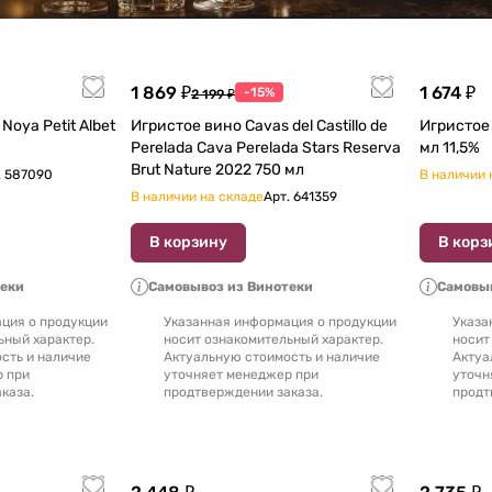
1 869 ₽
1 674 ₽
-15%
2 199 ₽
Игристое вино Cavas del Castillo de
Игристое вино Flama 
Perelada Cava Perelada Stars Reserva
мл 11,5%
Brut Nature 2022 750 мл
.
587090
В наличии 
В наличии на складе
Арт.
641359
В корзину
В корз
теки
Самовывоз из Винотеки
Самовыв
ция о продукции
Указанная информация о продукции
Указа
ьный характер.
носит ознакомительный характер.
носит
сть и наличие
Актуальную стоимость и наличие
Актуа
р при
уточняет менеджер при
уточн
каза.
продтверждении заказа.
продт