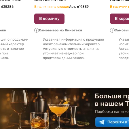
.
635286
В наличии на складе
Арт.
619839
В наличии 
В корзину
В корз
теки
Самовывоз из Винотеки
Самовыв
ция о продукции
Указанная информация о продукции
Указа
ьный характер.
носит ознакомительный характер.
носит
сть и наличие
Актуальную стоимость и наличие
Актуа
р при
уточняет менеджер при
уточн
каза.
продтверждении заказа.
продт