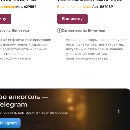
на складе
Арт.
629584
В наличии на складе
Арт.
587089
ину
В корзину
оз из Винотеки
Самовывоз из Винотеки
нная информация о продукции
Указанная информация о продукции
 ознакомительный характер.
носит ознакомительный характер.
льную стоимость и наличие
Актуальную стоимость и наличие
яет менеджер при
уточняет менеджер при
верждении заказа.
продтверждении заказа.