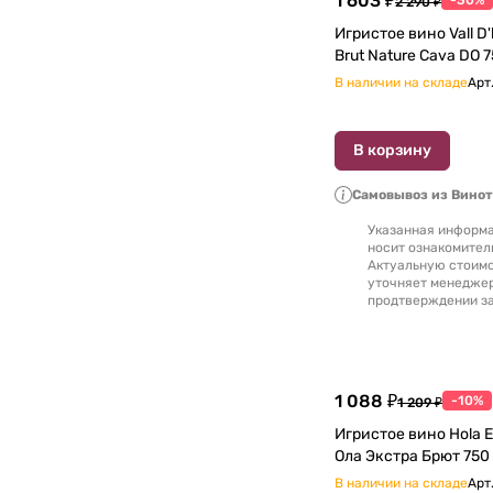
1 603 ₽
-30%
2 290 ₽
Игристое вино Vall D'
В наличии на складе
Арт
В корзину
Самовывоз из Вино
Указанная информа
носит ознакомител
Актуальную стоимо
уточняет менедже
продтверждении за
1 088 ₽
-10%
1 209 ₽
Игристое вино Hola E
Ола Экстра Брют 750
В наличии на складе
Арт