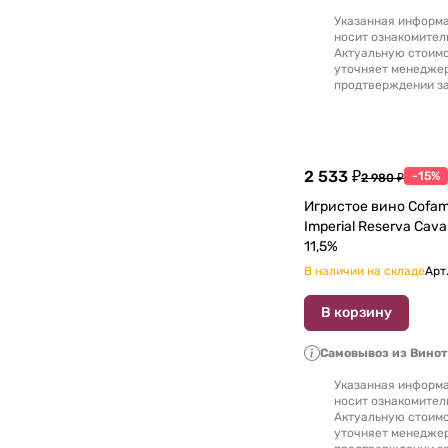
Указанная информа
носит ознакомител
Актуальную стоимо
уточняет менедже
продтверждении за
2 533 ₽
-15%
2 980 ₽
Игристое вино Cofama
Imperial Reserva Cav
11,5%
В наличии на складе
Арт
В корзину
Самовывоз из Вино
Указанная информа
носит ознакомител
Актуальную стоимо
уточняет менедже