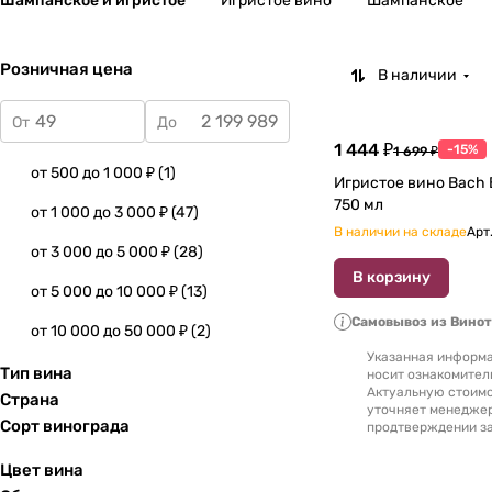
Шампанское и игристое
Игристое вино
Шампанское
Розничная цена
В наличии
От
До
1 444 ₽
-15%
1 699 ₽
от 500 до 1 000 ₽
(
1
)
Игристое вино Bach 
750 мл
от 1 000 до 3 000 ₽
(
47
)
В наличии на складе
Арт
от 3 000 до 5 000 ₽
(
28
)
В корзину
от 5 000 до 10 000 ₽
(
13
)
Самовывоз из Вино
от 10 000 до 50 000 ₽
(
2
)
Указанная информа
Тип вина
носит ознакомител
Актуальную стоимо
Страна
уточняет менедже
Сорт винограда
продтверждении за
Цвет вина