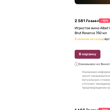
2 581 ₽
-10%
2 868 ₽
Игристое вино Albet i Noya Petit Albet
Brut Reserva 750 мл
В наличии на складе
Арт
В корзину
Самовывоз из Вино
Указанная информа
носит ознакомител
Актуальную стоимо
уточняет менедже
продтверждении за