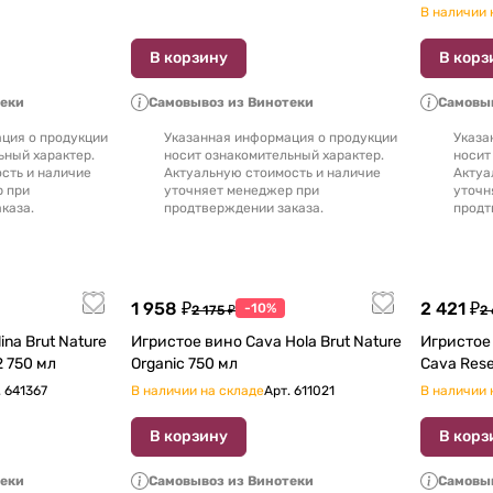
В наличии 
В корзину
В корз
теки
Самовывоз из Винотеки
Самовыв
ция о продукции
Указанная информация о продукции
Указа
ьный характер.
носит ознакомительный характер.
носит
сть и наличие
Актуальную стоимость и наличие
Актуа
р при
уточняет менеджер при
уточн
каза.
продтверждении заказа.
продт
1 958 ₽
2 421 ₽
-10%
2 175 ₽
2
ina Brut Nature
Игристое вино Cava Hola Brut Nature
Игристое 
2 750 мл
Organic 750 мл
.
641367
В наличии на складе
Арт.
611021
В наличии 
В корзину
В корз
теки
Самовывоз из Винотеки
Самовыв