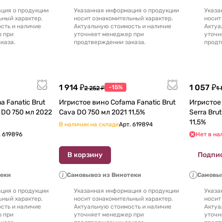
ция о продукции
Указанная информация о продукции
Указа
ьный характер.
носит ознакомительный характер.
носит
сть и наличие
Актуальную стоимость и наличие
Актуа
р при
уточняет менеджер при
уточн
каза.
продтверждении заказа.
продт
1 914 ₽
1 057 ₽
-15%
2 252 ₽
1 
 Fanatic Brut
Игристое вино Cofama Fanatic Brut
Игристое ви
a DO 750 мл 2022
Cava DO 750 мл 2021 11,5%
Serra Bru
11,5%
В наличии на складе
Арт.
619894
.
619896
Нет в на
В корзину
Подпи
теки
Самовывоз из Винотеки
Самовыв
ция о продукции
Указанная информация о продукции
Указа
ьный характер.
носит ознакомительный характер.
носит
сть и наличие
Актуальную стоимость и наличие
Актуа
р при
уточняет менеджер при
уточн