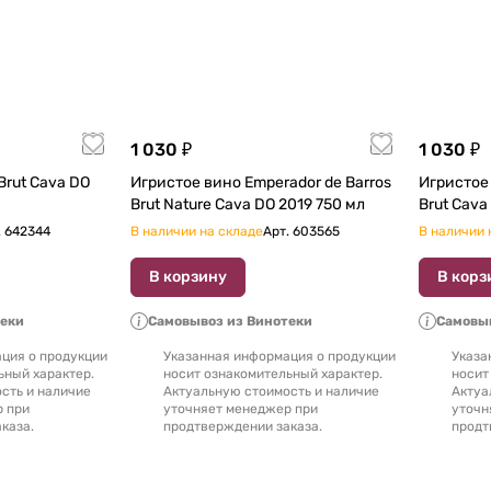
1 030 ₽
1 030 ₽
Brut Cava DO
Игристое вино Emperador de Barros
Игристое 
Brut Nature Cava DO 2019 750 мл
.
642344
В наличии на складе
Арт.
603565
В наличии 
В корзину
В корз
теки
Самовывоз из Винотеки
Самовыв
ция о продукции
Указанная информация о продукции
Указа
ьный характер.
носит ознакомительный характер.
носит
сть и наличие
Актуальную стоимость и наличие
Актуа
р при
уточняет менеджер при
уточн
каза.
продтверждении заказа.
продт