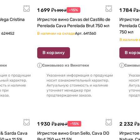
1 699 ₽
1 784 ₽
-15%
1 999 ₽
2 
ega Cristina
Игристое вино Cavas del Castillo de
Игристое 
Perelada Cava Perelada Brut 750 мл
Perelada C
750 мл
.
624452
В наличии на складе
Арт.
641360
В наличии 
В корзину
В корз
теки
Самовывоз из Винотеки
Самовыв
ция о продукции
Указанная информация о продукции
Указа
ьный характер.
носит ознакомительный характер.
носит
сть и наличие
Актуальную стоимость и наличие
Актуа
р при
уточняет менеджер при
уточн
каза.
продтверждении заказа.
продт
1 930 ₽
2 232 ₽
-15%
2 270 ₽
2
 & Sarda Cava
Игристое вино Gran Sello, Cava DO
Игристое вин
50 мл 11,5%
Brut 750 мл 11,5%