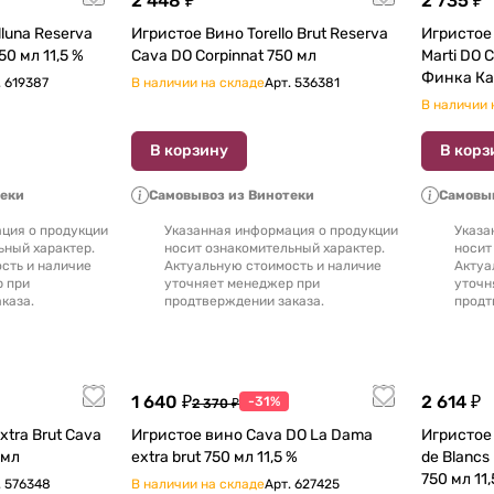
2 448 ₽
2 735 ₽
lluna Reserva
Игристое Вино Torello Brut Reserva
Игристое 
Brut Nature Cava DO 750 мл 11,5 %
Cava DO Corpinnat 750 мл
Marti DO 
Финка Ка
.
619387
В наличии на складе
Арт.
536381
Кава 2014
В наличии 
В корзину
В корз
теки
Самовывоз из Винотеки
Самовыв
ция о продукции
Указанная информация о продукции
Указа
ьный характер.
носит ознакомительный характер.
носит
сть и наличие
Актуальную стоимость и наличие
Актуа
р при
уточняет менеджер при
уточн
каза.
продтверждении заказа.
продт
1 640 ₽
2 614 ₽
-31%
2 370 ₽
xtra Brut Cava
Игристое вино Cava DO La Dama
Игристое вино Pedreg
 мл
extra brut 750 мл 11,5 %
de Blancs R
750 мл
.
576348
В наличии на складе
Арт.
627425