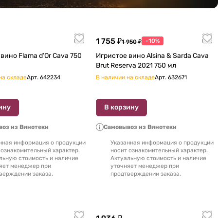
1 755 ₽
-10%
1 950 ₽
d’Or Cava 750
Игристое вино Alsina & Sarda Cava
Brut Reserva 2021 750 мл
на складе
Арт.
642234
В наличии на складе
Арт.
632671
ину
В корзину
оз из Винотеки
Самовывоз из Винотеки
нная информация о продукции
Указанная информация о продукции
 ознакомительный характер.
носит ознакомительный характер.
льную стоимость и наличие
Актуальную стоимость и наличие
яет менеджер при
уточняет менеджер при
верждении заказа.
продтверждении заказа.