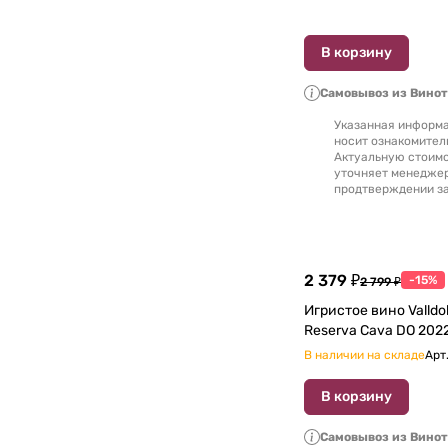
В корзину
Самовывоз из Вино
Указанная информа
носит ознакомител
Актуальную стоимо
уточняет менедже
продтверждении за
2 379 ₽
-15%
2 799 ₽
Игристое вино Valldol
Reserva Cava DO 202
В наличии на складе
Арт
В корзину
Самовывоз из Вино