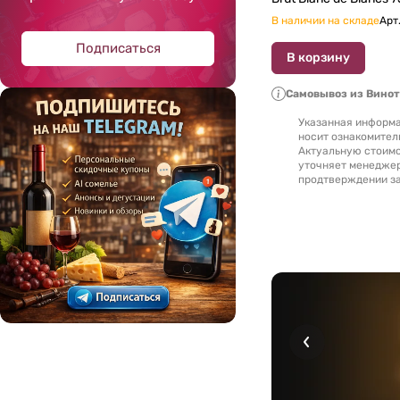
В наличии на складе
Арт
Подписаться
В корзину
Самовывоз из Вино
Указанная информа
носит ознакомител
Актуальную стоимо
уточняет менедже
продтверждении за