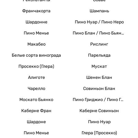
Франчакорта
Шампань
Шардонне
Пино Нуар / Пино Неро
Пино Менье
Пино Блан / Пино Бьянко / Вайссер Бургундер
Макабео
Рислинг
Белые сорта винограда
Парельяда
Просекко (Глера)
Мускат
Алиготе
Шенен Блан
Чарелло
Совиньон Блан
Москато Бьянко
Пино Гриджио / Пино Гри
Каберне Фран
Каберне Совиньон
Шардоне
Пино Нуар
Пино Менье
Глера (Просекко)