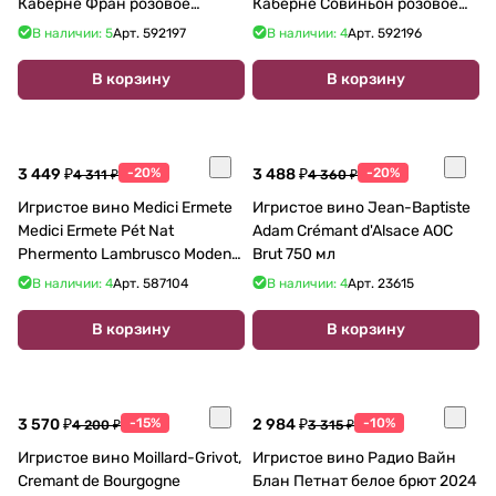
Каберне Фран розовое
Каберне Совиньон розовое
экстра брют 750 мл
экстра брют 750 мл
В наличии: 5
Арт.
592197
В наличии: 4
Арт.
592196
В корзину
В корзину
3 449 ₽
-20%
3 488 ₽
-20%
4 311 ₽
4 360 ₽
Игристое вино Medici Ermete
Игристое вино Jean-Baptiste
Medici Ermete Pét Nat
Adam Crémant d'Alsace AOC
Phermento Lambrusco Modena
Brut 750 мл
DOC Secco 750 мл
В наличии: 4
Арт.
587104
В наличии: 4
Арт.
23615
В корзину
В корзину
3 570 ₽
-15%
2 984 ₽
-10%
4 200 ₽
3 315 ₽
Игристое вино Moillard-Grivot,
Игристое вино Радио Вайн
Cremant de Bourgogne
Блан Петнат белое брют 2024