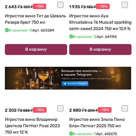
2 643 ₽
-15%
1 935 ₽
-10%
3 109 ₽
2 150 ₽
Игристое вино Тет де Шеваль
Игристое вино Aya
Резерв брют 750 мл
Khrustaleva 76 Muscat sparkling
semi-sweet 2024 750 мл 12,9 %
В наличии: 13
Арт.
600289
В наличии: 12
Арт.
641194
В корзину
В корзину
2 302 ₽
-10%
2 880 ₽
-10%
2 558 ₽
3 200 ₽
Игристое вино Владимир
Игристое вино Эльпа Пино
Цветков ПетНат Розе 2023
Блан Петнат 2025 750 мл
750 мл 12 %
В наличии: 11
Арт.
642670