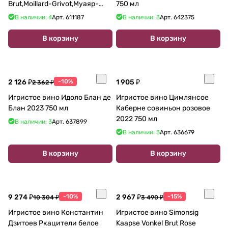
Brut,Moillard-Grivot,Муаяр-
750 мл
Гриво, Креман де Бургонь
В наличии: 4
Арт.
611187
В наличии: 3
Арт.
642375
Брют
В корзину
В корзину
2 126 ₽
-10%
1 905 ₽
2 362 ₽
Игристое вино Идоло Блан де
Игристое вино Цимлянсое
Блан 2023 750 мл
Каберне совиньон розовое
2022 750 мл
В наличии: 3
Арт.
637899
В наличии: 3
Арт.
636679
В корзину
В корзину
9 274 ₽
-10%
2 967 ₽
-15%
10 304 ₽
3 490 ₽
Игристое вино Константин
Игристое вино Simonsig
Дзитоев Ркацители белое
Kaapse Vonkel Brut Rose