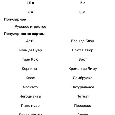
1,5 л
3 л
6 л
0,75
Популярное
Русское игристое
Популярное по сортам
Асти
Блан де Блан
Блан де Нуар
Брют Натюр
Гран Крю
Зект
Корпинат
Креман де Лиму
Кюве
Ламбруско
Москато
Натуральное
Негоцианты
Петнат
Пино нуар
Просекко
Рекольтанты
Соаве