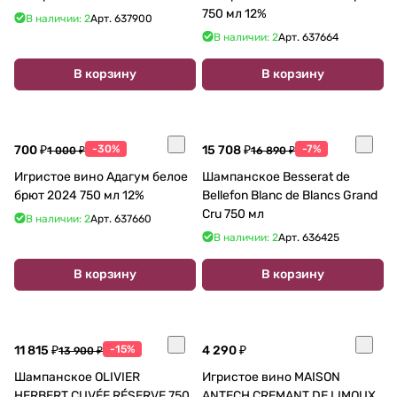
750 мл 12%
В наличии: 2
Арт.
637900
В наличии: 2
Арт.
637664
В корзину
В корзину
700 ₽
-30%
15 708 ₽
-7%
1 000 ₽
16 890 ₽
Игристое вино Адагум белое
Шампанское Besserat de
брют 2024 750 мл 12%
Bellefon Blanc de Blancs Grand
Cru 750 мл
В наличии: 2
Арт.
637660
В наличии: 2
Арт.
636425
В корзину
В корзину
11 815 ₽
-15%
4 290 ₽
13 900 ₽
Шампанское OLIVIER
Игристое вино MAISON
HERBERT CUVÉE RÉSERVE 750
ANTECH CREMANT DE LIMOUX