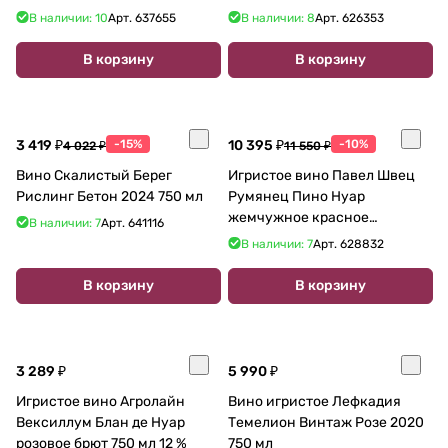
В наличии: 10
Арт.
637655
В наличии: 8
Арт.
626353
В корзину
В корзину
3 419 ₽
-15%
10 395 ₽
-10%
4 022 ₽
11 550 ₽
Вино Скалистый Берег
Игристое вино Павел Швец
Рислинг Бетон 2024 750 мл
Румянец Пино Нуар
жемчужное красное
В наличии: 7
Арт.
641116
полусухое 750 мл 12%
В наличии: 7
Арт.
628832
В корзину
В корзину
3 289 ₽
5 990 ₽
Игристое вино Агролайн
Вино игристое Лефкадия
Вексиллум Блан де Нуар
Темелион Винтаж Розе 2020
розовое брют 750 мл 12 %
750 мл