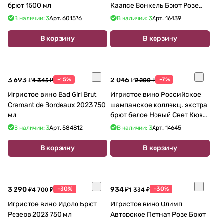
брют 1500 мл
Каапсе Вонкель Брют Розе
2022 750 мл
В наличии: 3
Арт.
601576
В наличии: 3
Арт.
16439
В корзину
В корзину
3 693 ₽
-15%
2 046 ₽
-7%
4 345 ₽
2 200 ₽
Игристое вино Bad Girl Brut
Игристое вино Российское
Cremant de Bordeaux 2023 750
шампанское коллекц. экстра
мл
брют белое Новый Свет Кюве
750 мл
В наличии: 3
Арт.
584812
В наличии: 3
Арт.
14645
В корзину
В корзину
3 290 ₽
-30%
934 ₽
-30%
4 700 ₽
1 334 ₽
Игристое вино Идоло Брют
Игристое вино Олимп
Резерв 2023 750 мл
Авторское Петнат Розе Брют