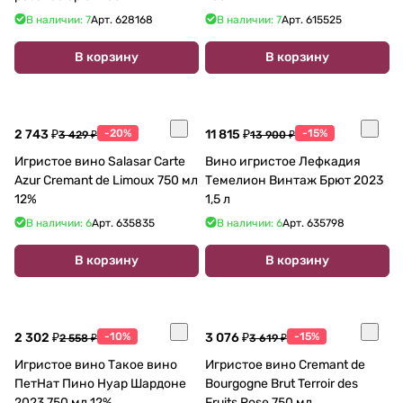
В наличии: 7
Арт.
628168
В наличии: 7
Арт.
615525
В корзину
В корзину
2 743 ₽
-20%
11 815 ₽
-15%
3 429 ₽
13 900 ₽
Игристое вино Salasar Carte
Вино игристое Лефкадия
Azur Cremant de Limoux 750 мл
Темелион Винтаж Брют 2023
12%
1,5 л
В наличии: 6
Арт.
635835
В наличии: 6
Арт.
635798
В корзину
В корзину
2 302 ₽
-10%
3 076 ₽
-15%
2 558 ₽
3 619 ₽
Игристое вино Такое вино
Игристое вино Cremant de
ПетНат Пино Нуар Шардоне
Bourgogne Brut Terroir des
2023 750 мл 12%
Fruits Rose 750 мл