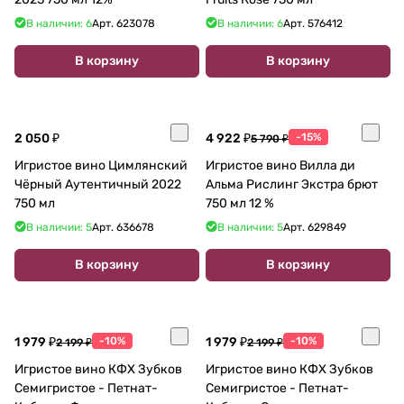
В наличии: 6
Арт.
623078
В наличии: 6
Арт.
576412
В корзину
В корзину
2 050 ₽
4 922 ₽
-15%
5 790 ₽
Игристое вино Цимлянский
Игристое вино Вилла ди
Чёрный Аутентичный 2022
Альма Рислинг Экстра брют
750 мл
750 мл 12 %
В наличии: 5
Арт.
636678
В наличии: 5
Арт.
629849
В корзину
В корзину
1 979 ₽
-10%
1 979 ₽
-10%
2 199 ₽
2 199 ₽
Игристое вино КФХ Зубков
Игристое вино КФХ Зубков
Семигристое - Петнат-
Семигристое - Петнат-