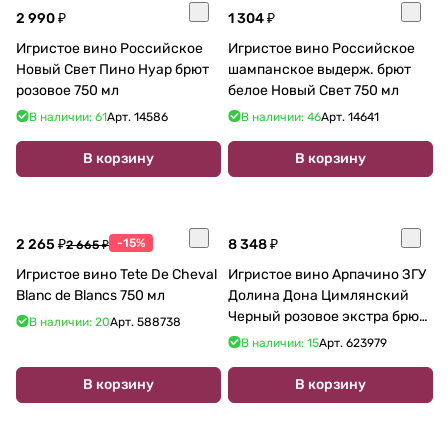
2 990 ₽
1 304 ₽
Игристое вино Российское
Игристое вино Российское
Новый Свет Пино Нуар брют
шампанское выдерж. брют
розовое 750 мл
белое Новый Свет 750 мл
В наличии: 61
Арт.
14586
В наличии: 46
Арт.
14641
В корзину
В корзину
2 265 ₽
-15%
8 348 ₽
2 665 ₽
Игристое вино Tete De Cheval
Игристое вино Арпачино ЗГУ
Blanc de Blancs 750 мл
Долина Дона Цимлянский
Черный розовое экстра брют
В наличии: 20
Арт.
588738
2022 750 мл 12 %
В наличии: 15
Арт.
623979
В корзину
В корзину