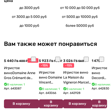
Цена
до 3000 руб
от 10 000 до 50 000 руб
от 3000 до 5 000 руб
от 5000 до 10000 руб
до 1000 руб
более 50000 руб
Вам также может понравиться
5 440 ₽
-15%
5 923 ₽
3 026 ₽
1 475 ₽
6 400 ₽
6 968 ₽
3 560 ₽
-15%
-15%
Игристое
Игристое
Игристое
Игристое вино
виноDomaine Anne
вино
вино Domaine
La Maison du
Gros Crémant de
Decordi
Vincent
Vigneron Marcel
Bourgogne La Fun en
Costa Blu
В наличии: 1
В наличии:
Bouzereau
Cabelier Cremant
Bulles Chardonnay et
Brut 750
Арт.
643087
Арт.
642830
В наличии: 1
В наличии: 1
Crémant de
du Jura
Pinor Noir Brut 750 мл
мл 11%
Арт.
643066
Арт.
642928
Bourgogne NV
Chardonnay 750
В
В
750 мл
мл
В корзину
В корзину
корзину
корзину