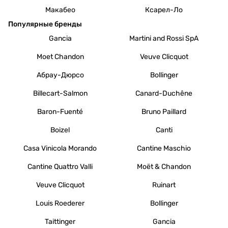
Макабео
Ксарел-Ло
Популярные бренды
Gancia
Martini and Rossi SpA
Moet Chandon
Veuve Clicquot
Абрау-Дюрсо
Bollinger
Billecart-Salmon
Canard-Duchêne
Baron-Fuenté
Bruno Paillard
Boizel
Canti
Casa Vinicola Morando
Cantine Maschio
Cantine Quattro Valli
Moët & Chandon
Veuve Clicquot
Ruinart
Louis Roederer
Bollinger
Taittinger
Gancia