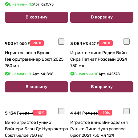
В наличии: 12
Арт.
621593
В корзину
В корзину
900 ₽
-10%
3 084 ₽
-10%
1 000 ₽
3 427 ₽
Игристое вино Брюле
Игристое вино Радио Вайн
Гевюрцтраминер Брют 2025
Сира Петнат Розовый 2024
750 мл
750 мл
В наличии: 11
Арт.
641898
В наличии: 10
Арт.
642378
В корзину
В корзину
5 134 ₽
-10%
4 441 ₽
-10%
5 704 ₽
4 934 ₽
Вино игристое Гунько
Игристое вино Винодельня
Вайнери Блан Де Нуар экстра
Гунько Пино Нуар розовое
брют белое 750 мл
брют 2021 750 мл 12%