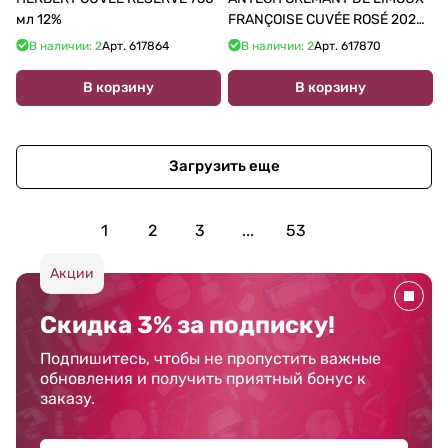
мл 12%
FRANÇOISE CUVÉE ROSÉ 2020
750 мл 12%
В наличии: 2
Арт.
617864
В наличии: 2
Арт.
617870
В корзину
В корзину
Загрузить еще
1
2
3
...
53
Акции
Скидка 3% за подписку!
Подпишитесь, чтобы не пропустить важные
обновления и получить приятный бонус к
заказу.