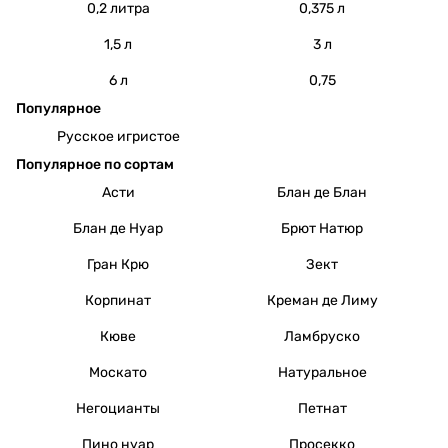
0,2 литра
0,375 л
1,5 л
3 л
6 л
0,75
Популярное
Русское игристое
Популярное по сортам
Асти
Блан де Блан
Блан де Нуар
Брют Натюр
Гран Крю
Зект
Корпинат
Креман де Лиму
Кюве
Ламбруско
Москато
Натуральное
Негоцианты
Петнат
Пино нуар
Просекко