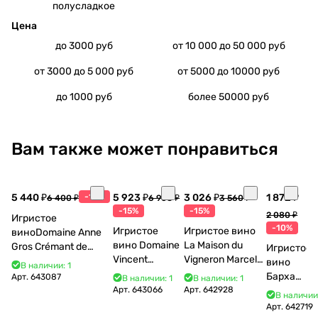
полусладкое
Цена
до 3000 руб
от 10 000 до 50 000 руб
от 3000 до 5 000 руб
от 5000 до 10000 руб
до 1000 руб
более 50000 руб
Вам также может понравиться
5 440 ₽
-15%
5 923 ₽
3 026 ₽
1 872 ₽
6 400 ₽
6 968 ₽
3 560 ₽
-15%
-15%
2 080 ₽
Игристое
-10%
Игристое
Игристое вино
виноDomaine Anne
вино Domaine
La Maison du
Gros Crémant de
Игристое
Vincent
Vigneron Marcel
Bourgogne La Fun en
вино
В наличии: 1
Bouzereau
Cabelier Cremant
Bulles Chardonnay et
Бархат
Арт.
643087
В наличии: 1
В наличии: 1
Crémant de
du Jura
Pinor Noir Brut 750 мл
Арт.
643066
Арт.
642928
Остров
В наличии
Bourgogne NV
Chardonnay 750
2025
Арт.
642719
750 мл
мл