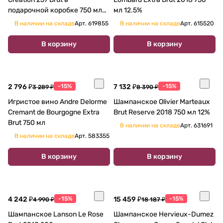
подарочной коробке 750 мл
мл 12.5%
12,5%
В наличии на складе
Арт.
619855
В наличии на складе
Арт.
615520
В корзину
В корзину
2 796 ₽
-15%
7 132 ₽
-15%
3 289 ₽
8 390 ₽
Игристое вино Andre Delorme
Шампанское Olivier Marteaux
Cremant de Bourgogne Extra
Brut Reserve 2018 750 мл 12%
Brut 750 мл
В наличии на складе
Арт.
631691
В наличии на складе
Арт.
583355
В корзину
В корзину
4 242 ₽
-15%
15 459 ₽
-15%
4 990 ₽
18 187 ₽
Шампанское Lanson Le Rose
Шампанское Hervieux-Dumez