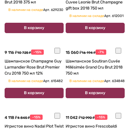
Brut 2018 375 мл
Cuvee Leonie Brut Champagne
gift box 2018 750 мл
В наличии на складе
Арт.
629230
В наличии на складе
Арт.
612001
В корзину
В корзину
9 116 ₽
-15%
15 060 ₽
-7%
10 725 ₽
16 194 ₽
Шампанское Champagne Guy
Шампанское Soutiran Cuvée
Larmandier Rose Brut Premier
Millésimée Grand Cru Brut 2018
Cru 2018 750 мл 12%
750 мл
В наличии на складе
Арт.
615482
В наличии на складе
Арт.
634848
В корзину
В корзину
4 118 ₽
-15%
11 042 ₽
-15%
4 845 ₽
12 990 ₽
Игристое вино Nadal Plot Twist
Игристое вино Frescobaldi