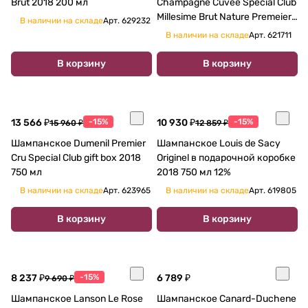
Brut 2018 200 мл
Champagne Cuvee Special Club
Millesime Brut Nature Premeier
В наличии на складе
Арт.
629232
Cru gift box 2018 750 мл
В наличии на складе
Арт.
621711
В корзину
В корзину
13 566 ₽
-15%
10 930 ₽
-15%
15 960 ₽
12 859 ₽
Шампанское Dumenil Premier
Шампанское Louis de Sacy
Cru Special Club gift box 2018
Originel в подарочной коробке
750 мл
2018 750 мл 12%
В наличии на складе
Арт.
623965
В наличии на складе
Арт.
619805
В корзину
В корзину
8 237 ₽
-15%
6 789 ₽
9 690 ₽
Шампанское Lanson Le Rose
Шампанское Canard-Duchene