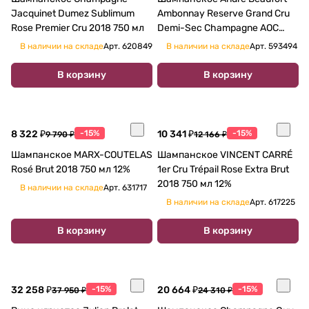
Jacquinet Dumez Sublimum
Ambonnay Reserve Grand Cru
Rose Premier Cru 2018 750 мл
Demi-Sec Champagne AOC
2018 750 мл
В наличии на складе
Арт.
620849
В наличии на складе
Арт.
593494
В корзину
В корзину
8 322 ₽
-15%
10 341 ₽
-15%
9 790 ₽
12 166 ₽
Шампанское MARX-COUTELAS
Шампанское VINCENT CARRÉ
Rosé Brut 2018 750 мл 12%
1er Cru Trépail Rose Extra Brut
2018 750 мл 12%
В наличии на складе
Арт.
631717
В наличии на складе
Арт.
617225
В корзину
В корзину
32 258 ₽
-15%
20 664 ₽
-15%
37 950 ₽
24 310 ₽