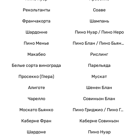
Рекольтанты
Соаве
Франчакорта
Шампань
Шардонне
Пино Нуар / Пино Неро
Пино Менье
Пино Блан / Пино Бьянко / Вайссер Бургундер
Макабео
Рислинг
Белые сорта винограда
Парельяда
Просекко (Глера)
Мускат
Алиготе
Шенен Блан
Чарелло
Совиньон Блан
Москато Бьянко
Пино Гриджио / Пино Гри
Каберне Фран
Каберне Совиньон
Шардоне
Пино Нуар