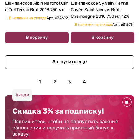
Шампанское Albin Martinot Clin
Шампанское Sylvain Pienne
d'Oeil Terroir Brut 2018 750 мл
Cuvée Saint Nicolas Brut
Champagne 2018 750 мл 12%
В наличии на складе
Арт.
632692
В наличии на складе
Арт.
631375
В корзину
В корзину
Загрузить еще
1
2
3
4
Акции
Скидка 3% за подписку!
Подпишитесь, чтобы не пропустить важные
обновления и получить приятный бонус к
заказу.