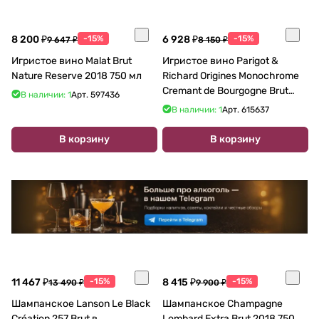
8 200 ₽
-15%
6 928 ₽
-15%
9 647 ₽
8 150 ₽
Игристое вино Malat Brut
Игристое вино Parigot &
Nature Reserve 2018 750 мл
Richard Origines Monochrome
Cremant de Bourgogne Brut
В наличии: 1
Арт.
597436
Rose 750 мл 12,5 %
В наличии: 1
Арт.
615637
В корзину
В корзину
11 467 ₽
-15%
8 415 ₽
-15%
13 490 ₽
9 900 ₽
Шампанское Lanson Le Black
Шампанское Champagne
Création 257 Brut в
Lombard Extra Brut 2018 750