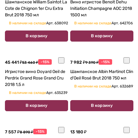
Шампанское William Saintot La
Вино игристое Benoit Dehu
Cote de Chignon 1er Cru Extra
Initiation Champagne AOC 2018
Brut 2018 750 мл
1500 мл
В наличии на складе
Арт.
638092
В наличии на складе
Арт.
642706
В корзину
В корзину
45 441 ₽
-15%
7 982 ₽
-15%
53 460 ₽
9 390 ₽
Игристое вино Doyard Oeil de
Шампанское Albin Martinot Clin
Perdrix Grand Rose Grand Cru
d'Oeil Rosé Brut 2018 750 мл
2018 1,5 л
В наличии на складе
Арт.
632689
В наличии на складе
Арт.
635239
В корзину
В корзину
7 557 ₽
-15%
13 180 ₽
8 890 ₽