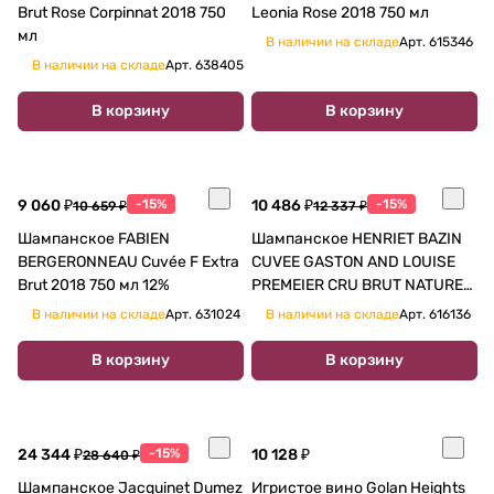
Brut Rose Corpinnat 2018 750
Leonia Rose 2018 750 мл
мл
В наличии на складе
Арт.
615346
В наличии на складе
Арт.
638405
В корзину
В корзину
9 060 ₽
-15%
10 486 ₽
-15%
10 659 ₽
12 337 ₽
Шампанское FABIEN
Шампанское HENRIET BAZIN
BERGERONNEAU Cuvée F Extra
CUVEE GASTON AND LOUISE
Brut 2018 750 мл 12%
PREMEIER CRU BRUT NATURE
750 мл
В наличии на складе
Арт.
631024
В наличии на складе
Арт.
616136
В корзину
В корзину
24 344 ₽
-15%
10 128 ₽
28 640 ₽
Шампанское Jacquinet Dumez
Игристое вино Golan Heights