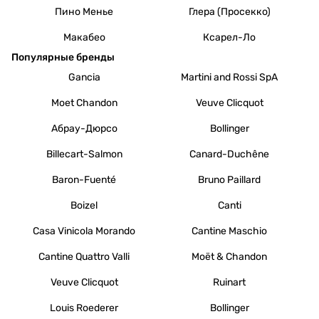
Пино Менье
Глера (Просекко)
Макабео
Ксарел-Ло
Популярные бренды
Gancia
Martini and Rossi SpA
Moet Chandon
Veuve Clicquot
Абрау-Дюрсо
Bollinger
Billecart-Salmon
Canard-Duchêne
Baron-Fuenté
Bruno Paillard
Boizel
Canti
Casa Vinicola Morando
Cantine Maschio
Cantine Quattro Valli
Moët & Chandon
Veuve Clicquot
Ruinart
Louis Roederer
Bollinger