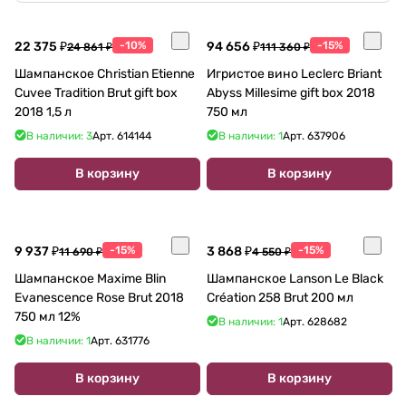
22 375 ₽
-10%
94 656 ₽
-15%
24 861 ₽
111 360 ₽
Шампанское Christian Etienne
Игристое вино Leclerc Briant
Cuvee Tradition Brut gift box
Abyss Millesime gift box 2018
2018 1,5 л
750 мл
В наличии: 3
Арт.
614144
В наличии: 1
Арт.
637906
В корзину
В корзину
9 937 ₽
-15%
3 868 ₽
-15%
11 690 ₽
4 550 ₽
Шампанское Maxime Blin
Шампанское Lanson Le Black
Evanescence Rose Brut 2018
Création 258 Brut 200 мл
750 мл 12%
В наличии: 1
Арт.
628682
В наличии: 1
Арт.
631776
В корзину
В корзину