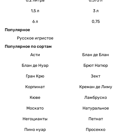
0,2 литра
0,375 л
1,5 л
3 л
6 л
0,75
Популярное
Русское игристое
Популярное по сортам
Асти
Блан де Блан
Блан де Нуар
Брют Натюр
Гран Крю
Зект
Корпинат
Креман де Лиму
Кюве
Ламбруско
Москато
Натуральное
Негоцианты
Петнат
Пино нуар
Просекко