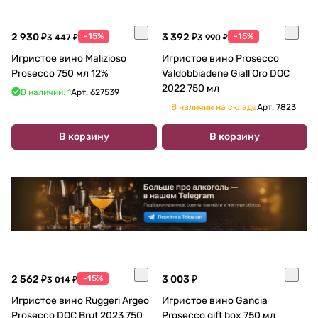
2 930 ₽
-15%
3 392 ₽
-15%
3 447 ₽
3 990 ₽
Игристое вино Malizioso
Игристое вино Prosecco
Prosecco 750 мл 12%
Valdobbiadene Giall'Oro DOC
2022 750 мл
В наличии: 1
Арт.
627539
В наличии на складе
Арт.
7823
В корзину
В корзину
2 562 ₽
-15%
3 003 ₽
3 014 ₽
Игристое вино Ruggeri Argeo
Игристое вино Gancia
Prosecco DOC Brut 2023 750
Prosecco gift box 750 мл