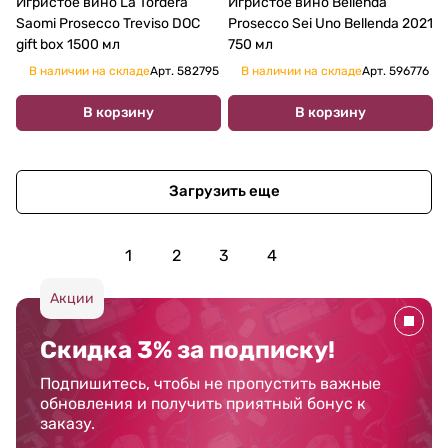
Игристое вино La Tordera
Игристое вино Bellenda
Saomi Prosecco Treviso DOC
Prosecco Sei Uno Bellenda 2021
gift box 1500 мл
750 мл
В наличии на складе
Арт.
582795
В наличии на складе
Арт.
596776
В корзину
В корзину
Загрузить еще
1
2
3
4
Акции
Скидка 3% за подписку!
Подпишитесь, чтобы не пропустить важные
обновления и получить приятный бонус к
заказу.