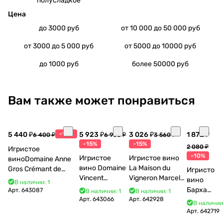
полусладкое
Цена
до 3000 руб
от 10 000 до 50 000 руб
от 3000 до 5 000 руб
от 5000 до 10000 руб
до 1000 руб
более 50000 руб
Вам также может понравиться
5 440 ₽
-15%
5 923 ₽
3 026 ₽
1 872 ₽
6 400 ₽
6 968 ₽
3 560 ₽
-15%
-15%
2 080 ₽
Игристое
-10%
Игристое
Игристое вино
виноDomaine Anne
вино Domaine
La Maison du
Gros Crémant de
Игристое
Vincent
Vigneron Marcel
Bourgogne La Fun en
вино
В наличии: 1
Bouzereau
Cabelier Cremant
Bulles Chardonnay et
Бархат
Арт.
643087
В наличии: 1
В наличии: 1
Crémant de
du Jura
Pinor Noir Brut 750 мл
Арт.
643066
Арт.
642928
Остров
В наличии
Bourgogne NV
Chardonnay 750
2025
Арт.
642719
750 мл
мл
750 мл