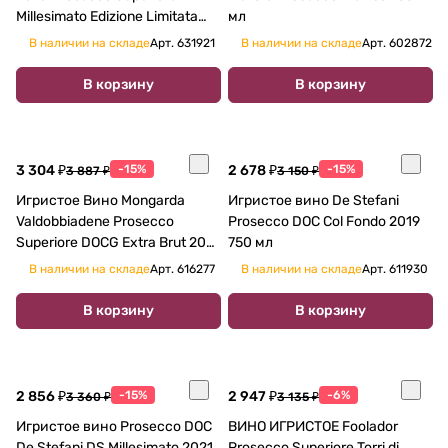
Millesimato Edizione Limitata
мл
750 мл
В наличии на складе
Арт.
631921
В наличии на складе
Арт.
602872
В корзину
В корзину
3 304 ₽
-15%
2 678 ₽
-15%
3 887 ₽
3 150 ₽
Игристое Вино Mongarda
Игристое вино De Stefani
Valdobbiadene Prosecco
Prosecco DOC Col Fondo 2019
Superiore DOCG Extra Brut 2021
750 мл
750 мл 11,5%
В наличии на складе
Арт.
616277
В наличии на складе
Арт.
611930
В корзину
В корзину
2 856 ₽
-15%
2 947 ₽
-6%
3 360 ₽
3 135 ₽
Игристое вино Prosecco DOC
ВИНО ИГРИСТОЕ Foolador
De Stefani DS Millesimato 2021
Prosecco Superiore Torri di