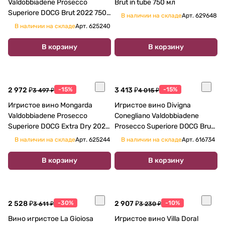
Valdobbiadene Prosecco
Brut in tube 750 мл
Superiore DOCG Brut 2022 750
В наличии на складе
Арт.
629648
мл
В наличии на складе
Арт.
625240
В корзину
В корзину
2 972 ₽
-15%
3 413 ₽
-15%
3 497 ₽
4 015 ₽
Игристое вино Mongarda
Игристое вино Divigna
Valdobbiadene Prosecco
Conegliano Valdobbiadene
Superiore DOCG Extra Dry 2022
Prosecco Superiore DOCG Brut
750 мл
2022 750 мл 11,5%
В наличии на складе
Арт.
625244
В наличии на складе
Арт.
616734
В корзину
В корзину
2 528 ₽
-30%
2 907 ₽
-10%
3 611 ₽
3 230 ₽
Вино игристое La Gioiosa
Игристое вино Villa Doral