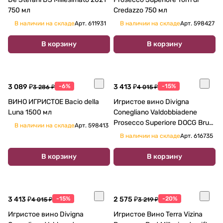
750 мл
Credazzo 750 мл
В наличии на складе
Арт.
611931
В наличии на складе
Арт.
598427
В корзину
В корзину
3 089 ₽
-6%
3 413 ₽
-15%
3 286 ₽
4 015 ₽
ВИНО ИГРИСТОЕ Bacio della
Игристое вино Divigna
Luna 1500 мл
Conegliano Valdobbiadene
Prosecco Superiore DOCG Brut
В наличии на складе
Арт.
598413
2021 750 мл 11,5%
В наличии на складе
Арт.
616735
В корзину
В корзину
3 413 ₽
-15%
2 575 ₽
-20%
4 015 ₽
3 219 ₽
Игристое вино Divigna
Игристое Вино Terra Vizina