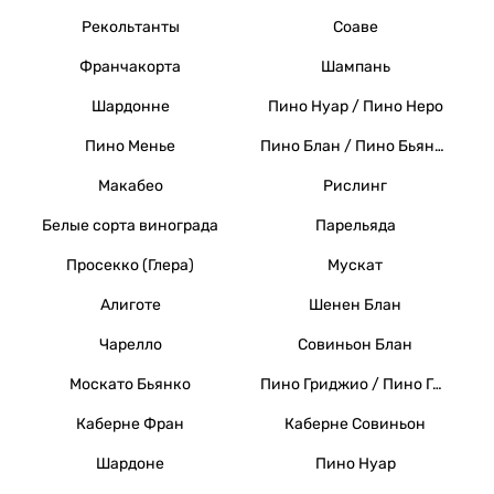
Рекольтанты
Соаве
Франчакорта
Шампань
Шардонне
Пино Нуар / Пино Неро
Пино Менье
Пино Блан / Пино Бьянко / Вайссер Бургундер
Макабео
Рислинг
Белые сорта винограда
Парельяда
Просекко (Глера)
Мускат
Алиготе
Шенен Блан
Чарелло
Совиньон Блан
Москато Бьянко
Пино Гриджио / Пино Гри
Каберне Фран
Каберне Совиньон
Шардоне
Пино Нуар