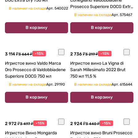
DOC Extra Dry 750 мл
Conegliano Valdobbiadene
Prosecco Superiore DOCG Extra
В наличии на складе
Арт.
540022
Dry Terra Vizina 750 мл
В наличии на складе
Арт.
575467
В корзину
В корзину
3 114 ₽
-15%
2 736 ₽
-15%
3 664 ₽
3 219 ₽
Игристое вино Valdo Marca
Игристое вино La Vigna di
Oro Prosecco di Valdobbiadene
Sarah Millesimato 2022 Brut
Superiore DOCG 750 мл
750 мл 11,5 %
В наличии на складе
Арт.
29190
В наличии на складе
Арт.
615644
В корзину
В корзину
2 972 ₽
-15%
2 924 ₽
-15%
3 497 ₽
3 440 ₽
Игристое Вино Mongarda
Игристое вино Bruni Prosecco