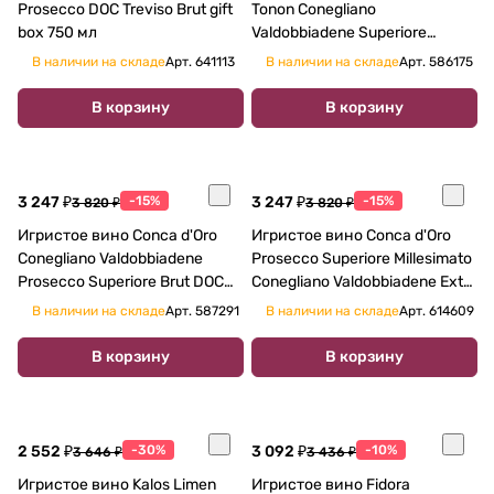
Prosecco DOC Treviso Brut gift
Tonon Conegliano
box 750 мл
Valdobbiadene Superiore
Prosecco 750 мл
В наличии на складе
Арт.
641113
В наличии на складе
Арт.
586175
В корзину
В корзину
3 247 ₽
-15%
3 247 ₽
-15%
3 820 ₽
3 820 ₽
Игристое вино Conca d'Oro
Игристое вино Conca d'Oro
Conegliano Valdobbiadene
Prosecco Superiore Millesimato
Prosecco Superiore Brut DOCG
Conegliano Valdobbiadene Extra
2019 750 мл
Dry 2021 750 мл
В наличии на складе
Арт.
587291
В наличии на складе
Арт.
614609
В корзину
В корзину
2 552 ₽
-30%
3 092 ₽
-10%
3 646 ₽
3 436 ₽
Игристое вино Kalos Limen
Игристое вино Fidora