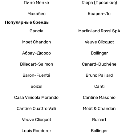
Пино Менье
Глера (Просекко)
Макабео
Ксарел-Ло
Популярные бренды
Gancia
Martini and Rossi SpA
Moet Chandon
Veuve Clicquot
Абрау-Дюрсо
Bollinger
Billecart-Salmon
Canard-Duchêne
Baron-Fuenté
Bruno Paillard
Boizel
Canti
Casa Vinicola Morando
Cantine Maschio
Cantine Quattro Valli
Moët & Chandon
Veuve Clicquot
Ruinart
Louis Roederer
Bollinger