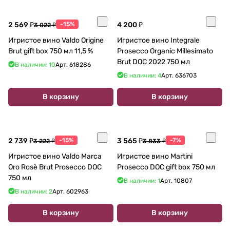
2 569 ₽
-15%
4 200 ₽
3 022 ₽
Игристое вино Valdo Origine
Игристое вино Integrale
Brut gift box 750 мл 11,5 %
Prosecco Organic Millesimato
Brut DOC 2022 750 мл
В наличии: 10
Арт.
618286
В наличии: 4
Арт.
636703
В корзину
В корзину
2 739 ₽
-15%
3 565 ₽
-7%
3 222 ₽
3 833 ₽
Игристое вино Valdo Marca
Игристое вино Martini
Oro Rosè Brut Prosecco DOC
Prosecco DOC gift box 750 мл
750 мл
В наличии: 1
Арт.
10807
В наличии: 2
Арт.
602963
В корзину
В корзину