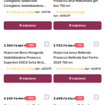
Conegliano Valderuste
Prosecco Brut Millesimato gift
Conegliano Valdobbiadene
box 750 мл
Prosecco Superiore DOCG Extra
В наличии на складе
Арт.
616736
В наличии на складе
Brut 2022 750 мл 11,5%
Арт.
608029
В корзину
В корзину
3 304 ₽
-15%
2 933 ₽
-7%
3 887 ₽
3 154 ₽
Игристое Вино Mongarda
Игристое вино Bellenda
Valdobbiadene Prosecco
Prosecco Bellenda San Fermo
Superiore DOCG Extra Brut
2024 750 мл
2022 750 мл
В наличии на складе
Арт.
625239
В наличии на складе
Арт.
626810
В корзину
В корзину
4 249 ₽
-15%
3 698 ₽
-7%
4 999 ₽
3 976 ₽