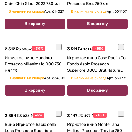
Chin-Chin Glera 2022 750 мл
Prosecco Brut 750 мл
В наличии на складе
Арт.
614027
В наличии на складе
Арт.
601407
В корзину
В корзину
2 512 ₽
-30%
3 511 ₽
-15%
3 588 ₽
4 131 ₽
Игристое вино Mondoro
Игристое вино Case Paolin Col
Prosecco Millesimato DOC 750
Fondo Asolo Prosecco
мл 11%
Superiore DOCG Brut Nature
2022 750 мл
В наличии на складе
Арт.
634802
В наличии на складе
Арт.
630791
В корзину
В корзину
2 854 ₽
-6%
3 147 ₽
-10%
3 036 ₽
3 497 ₽
Вино Игристое Bacio della
Игристое вино Montelliana
Luna Prosecco Superiore
Meliora Prosecco Treviso 750