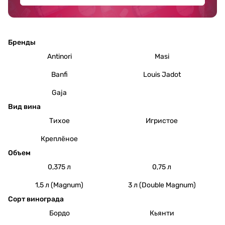
Бренды
Antinori
Masi
Banfi
Louis Jadot
Gaja
Вид вина
Тихое
Игристое
Креплёное
Объем
0,375 л
0,75 л
1,5 л (Magnum)
3 л (Double Magnum)
Сорт винограда
Бордо
Кьянти