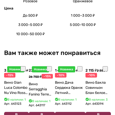
Розовое
Оранжевое
Цена
До 500 ₽
1 000–3 000 ₽
3 000–5 000 ₽
5 000–10 000 ₽
10 000–50 000 ₽
Вам также может понравиться
Новинка
Новинка
Новинка
3 998 ₽
22 738 ₽
1 440 ₽
2 115 ₽
4 704 ₽
1 600 ₽
2 350 ₽
-15%
-10%
-10%
-15%
26 750 ₽
Вино Gian
Вино Дача
Вино Бакла
Вино
Luca Colombo
Сердюка Оранж
Совиньон
Serragghia
Nu Vino Rosso
Летний
Блан белое
Fanino Terre
2025 750 мл
Сибирьковый
сухое 750 мл
Siciliane IGP
В наличии: 1
В наличии: 1
В наличии: 3
В наличии: 1
2024 750 мл
12%
Арт.
643123
Арт.
643112
Арт.
643094
2022 750 мл
Арт.
643117
В
В
В